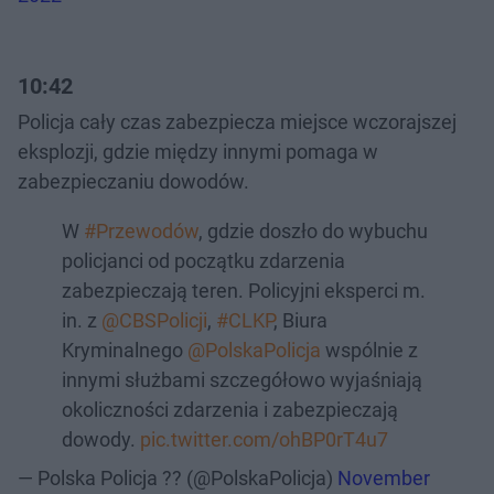
10:42
Policja cały czas zabezpiecza miejsce wczorajszej
eksplozji, gdzie między innymi pomaga w
zabezpieczaniu dowodów.
W
#Przewodów
, gdzie doszło do wybuchu
policjanci od początku zdarzenia
zabezpieczają teren. Policyjni eksperci m.
in. z
@CBSPolicji
,
#CLKP
, Biura
Kryminalnego
@PolskaPolicja
wspólnie z
innymi służbami szczegółowo wyjaśniają
okoliczności zdarzenia i zabezpieczają
dowody.
pic.twitter.com/ohBP0rT4u7
— Polska Policja ?? (@PolskaPolicja)
November