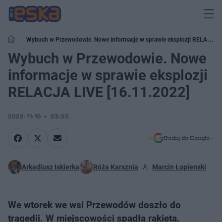
Wybuch w Przewodowie. Nowe informacje w sprawie eksplozji RELACJA
LIVE [16.11.2022]
Wybuch w Przewodowie. Nowe
informacje w sprawie eksplozji
RELACJA LIVE [16.11.2022]
2022-11-16
23:00
Dodaj do Google
Arkadiusz Iskierka
Róża Karsznia
Marcin Łopienski
We wtorek we wsi Przewodów doszło do
tragedii. W miejscowości spadła rakieta.