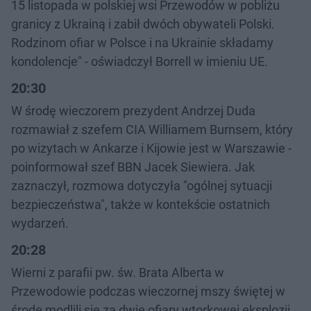
15 listopada w polskiej wsi Przewodów w pobliżu
granicy z Ukrainą i zabił dwóch obywateli Polski.
Rodzinom ofiar w Polsce i na Ukrainie składamy
kondolencje" - oświadczył Borrell w imieniu UE.
20:30
W środę wieczorem prezydent Andrzej Duda
rozmawiał z szefem CIA Williamem Burnsem, który
po wizytach w Ankarze i Kijowie jest w Warszawie -
poinformował szef BBN Jacek Siewiera. Jak
zaznaczył, rozmowa dotyczyła "ogólnej sytuacji
bezpieczeństwa", także w kontekście ostatnich
wydarzeń.
20:28
Wierni z parafii pw. św. Brata Alberta w
Przewodowie podczas wieczornej mszy świętej w
środę modlili się za dwie ofiary wtorkowej eksplozji