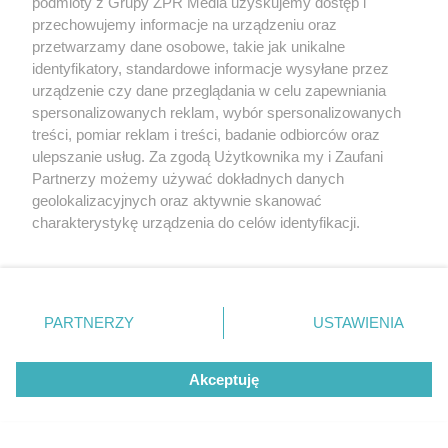
podmioty z Grupy ZPR Media uzyskujemy dostęp i
#NATO
Secretary General
przechowujemy informacje na urządzeniu oraz
przetwarzamy dane osobowe, takie jak unikalne
@jensstoltenberg
will chair a meeting of
identyfikatory, standardowe informacje wysyłane przez
the North Atlantic Council to discuss
urządzenie czy dane przeglądania w celu zapewniania
yesterday’s explosion in Eastern
#Poland
,
spersonalizowanych reklam, wybór spersonalizowanych
close to the border with Ukraine. The
treści, pomiar reklam i treści, badanie odbiorców oraz
Secretary General will brief the media
ulepszanie usług. Za zgodą Użytkownika my i Zaufani
Partnerzy możemy używać dokładnych danych
@NATO
HQ after the meeting.
geolokalizacyjnych oraz aktywnie skanować
ℹ️:
https://t.co/rm8jHJ1bDT
charakterystykę urządzenia do celów identyfikacji.
pic.twitter.com/LRYRcxKw6P
Ponieważ cenimy Twoją prywatność, prosimy o zgodę na
korzystanie z tych technologii poprzez kliknięcie
— Oana Lungescu (@NATOpress)
November
„Akceptuję”. Zgoda jest dobrowolna i zawsze możesz ją
16, 2022
zmienić/wycofać klikając przycisk ustawień prywatności
PARTNERZY
USTAWIENIA
znajdujący się w lewym dolnym rogu strony
. Niektóre
rodzaje przetwarzania danych nie wymagają zgody
10:22
Akceptuję
użytkownika, ale masz prawo sprzeciwić się takiemu
przetwarzaniu. Preferencje będą miały zastosowanie tylko
Straż Graniczna reaguje na wydarzenia w
na tej witrynie.
Przewodowie. - W związku ze zdarzeniem we wsi