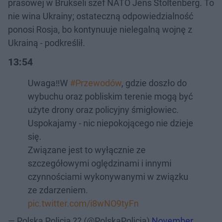
prasowej w Brukseli szef NATO Jens Stoltenberg. To
nie wina Ukrainy; ostateczną odpowiedzialność
ponosi Rosja, bo kontynuuje nielegalną wojnę z
Ukrainą - podkreślił.
13:54
Uwaga‼️W
#Przewodów
, gdzie doszło do
wybuchu oraz pobliskim terenie mogą być
użyte drony oraz policyjny śmigłowiec.
Uspokajamy - nic niepokojącego nie dzieje
się.
Związane jest to wyłącznie ze
szczegółowymi oględzinami i innymi
czynnościami wykonywanymi w związku
ze zdarzeniem.
pic.twitter.com/i8wNO9tyFn
— Polska Policja ?? (@PolskaPolicja)
November