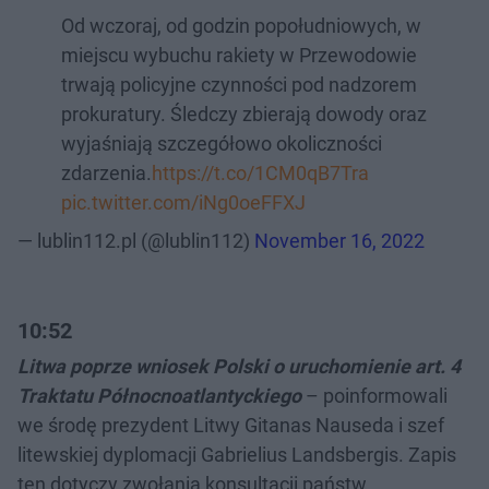
Od wczoraj, od godzin popołudniowych, w
miejscu wybuchu rakiety w Przewodowie
trwają policyjne czynności pod nadzorem
prokuratury. Śledczy zbierają dowody oraz
wyjaśniają szczegółowo okoliczności
zdarzenia.
https://t.co/1CM0qB7Tra
pic.twitter.com/iNg0oeFFXJ
— lublin112.pl (@lublin112)
November 16, 2022
10:52
Litwa poprze wniosek Polski o uruchomienie art. 4
Traktatu Północnoatlantyckiego
– poinformowali
we środę prezydent Litwy Gitanas Nauseda i szef
litewskiej dyplomacji Gabrielius Landsbergis. Zapis
ten dotyczy zwołania konsultacji państw