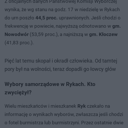
Z oficjalnych danych Państwowej Komisji Wyborczej
wynika, że wg stanu na godz. 17 w niedzielę w Rykach
do urn poszło
44,5 proc.
uprawnionych. Jeśli chodzi o
frekwencję w powiecie, najwyższą odnotowano w
gm.
Nowodwór
(53,59 proc.), a najniższą w
gm. Kłoczew
(41,83 proc.).
Pięć lat temu skopał i okradł człowieka. Od tamtej
pory był na wolności, teraz dopadli go łowcy głów
Wybory samorządowe w Rykach. Kto
zwyciężył?
Wielu mieszkańców i mieszkanek
Ryk
czekało na
informację o wynikach wyborów, zwłaszcza jeśli chodzi
o fotel burmistrza lub burmistrzyni. Przez ostatnie dwie