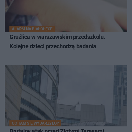
ALARM NA BIAŁOŁĘCE
Gruźlica w warszawskim przedszkolu.
Kolejne dzieci przechodzą badania
CO TAM SIĘ WYDARZYŁO?
Brutalny atak przed Złotymi Tarasami.