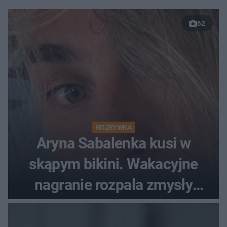
62
ROZRYWKA
Aryna Sabalenka kusi w
skąpym bikini. Wakacyjne
nagranie rozpala zmysły
fanów