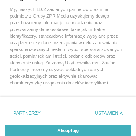
My, naszych 1162 zaufanych partnerów oraz inne
Żaden utwór zamieszczony w serwisie nie może być powielany i
podmioty z Grupy ZPR Media uzyskujemy dostęp i
rozpowszechniany lub dalej rozpowszechniany w jakikolwiek sposób (w
przechowujemy informacje na urządzeniu oraz
tym także elektroniczny lub mechaniczny) na jakimkolwiek polu
eksploatacji w jakiejkolwiek formie, włącznie z umieszczaniem w
przetwarzamy dane osobowe, takie jak unikalne
Internecie bez pisemnej zgody właściciela praw. Jakiekolwiek użycie lub
identyfikatory, standardowe informacje wysyłane przez
wykorzystanie utworów w całości lub w części z naruszeniem prawa,
tzn. bez właściwej zgody, jest zabronione pod groźbą kary i może być
urządzenie czy dane przeglądania w celu zapewniania
ścigane prawnie.
spersonalizowanych reklam, wybór spersonalizowanych
treści, pomiar reklam i treści, badanie odbiorców oraz
ulepszanie usług. Za zgodą Użytkownika my i Zaufani
Partnerzy możemy używać dokładnych danych
geolokalizacyjnych oraz aktywnie skanować
charakterystykę urządzenia do celów identyfikacji.
Ponieważ cenimy Twoją prywatność, prosimy o zgodę na
O nas
korzystanie z tych technologii poprzez kliknięcie
Informacje prawne
„Akceptuję”. Zgoda jest dobrowolna i zawsze możesz ją
zmienić/wycofać klikając przycisk ustawień prywatności
PARTNERZY
USTAWIENIA
Nasze serwisy
znajdujący się w lewym dolnym rogu strony
. Niektóre
rodzaje przetwarzania danych nie wymagają zgody
© 2026 Grupa ZPR Media
Akceptuję
użytkownika, ale masz prawo sprzeciwić się takiemu