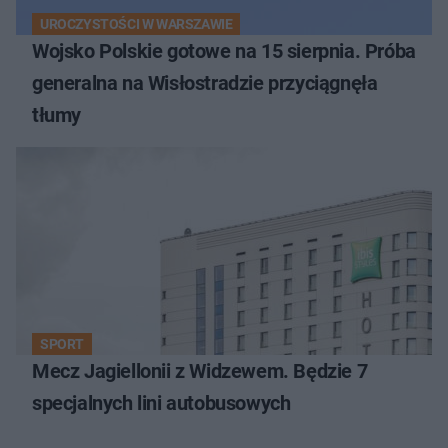
UROCZYSTOŚCI W WARSZAWIE
Wojsko Polskie gotowe na 15 sierpnia. Próba
generalna na Wisłostradzie przyciągnęła
tłumy
SPORT
Mecz Jagiellonii z Widzewem. Będzie 7
specjalnych lini autobusowych