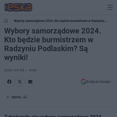
Wybory samorządowe 2024. Kto będzie burmistrzem w Radzyniu
Podlaskim? Są wyniki!
Wybory samorządowe 2024.
Kto będzie burmistrzem w
Radzyniu Podlaskim? Są
wyniki!
2024-04-08
9:39
Dodaj do Google
oprac. JJ
Zakończyły się wybory samorządowe 2024.