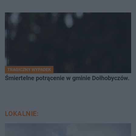
TRAGICZNY WYPADEK
Śmiertelne potrącenie w gminie Dołhobyczów. Po
LOKALNIE: