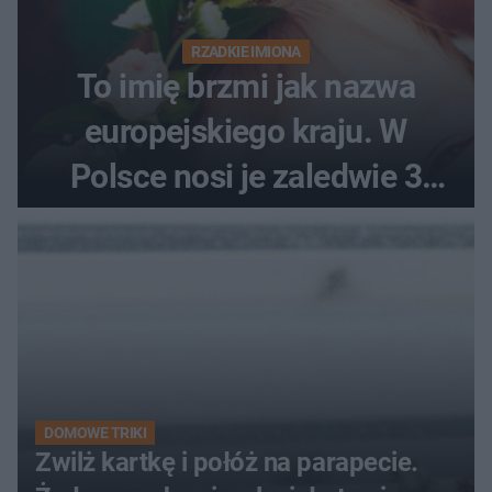
RZADKIE IMIONA
To imię brzmi jak nazwa
europejskiego kraju. W
Polsce nosi je zaledwie 3
kobiety
DOMOWE TRIKI
Zwilż kartkę i połóż na parapecie.