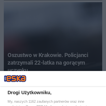
Oszustwo w Krakowie. Policjanci
zatrzymali 22-latka na gorącym
uczynku
Drogi Użytkowniku,
My, naszych 1162 zaufanych partnerów oraz inne