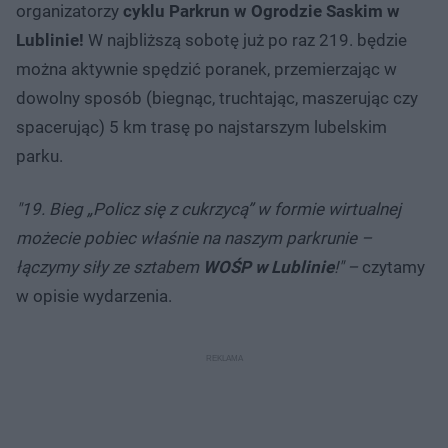
organizatorzy
cyklu Parkrun w Ogrodzie Saskim w
Lublinie!
W najbliższą sobotę już po raz 219. będzie
można aktywnie spędzić poranek, przemierzając w
dowolny sposób (biegnąc, truchtając, maszerując czy
spacerując) 5 km trasę po najstarszym lubelskim
parku.
"19. Bieg „Policz się z cukrzycą” w formie wirtualnej
możecie pobiec właśnie na naszym parkrunie –
łączymy siły ze sztabem
WOŚP w Lublinie
!" –
czytamy
w opisie wydarzenia.