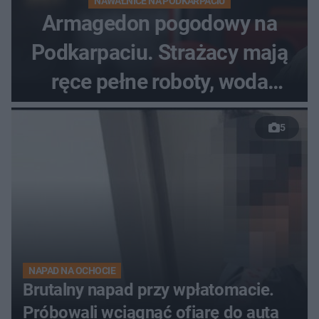
NAWAŁNICE NA PODKARPACIU
Armagedon pogodowy na
Podkarpaciu. Strażacy mają
ręce pełne roboty, woda
zalewa posesje i budynki
5
NAPAD NA OCHOCIE
Brutalny napad przy wpłatomacie.
Próbowali wciągnąć ofiarę do auta