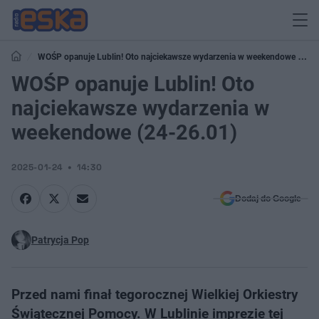
WOŚP opanuje Lublin! Oto najciekawsze wydarzenia w weekendowe (24-
26.01)
WOŚP opanuje Lublin! Oto
najciekawsze wydarzenia w
weekendowe (24-26.01)
2025-01-24
14:30
Dodaj do Google
Patrycja Pop
Przed nami finał tegorocznej Wielkiej Orkiestry
Świątecznej Pomocy. W Lublinie imprezie tej