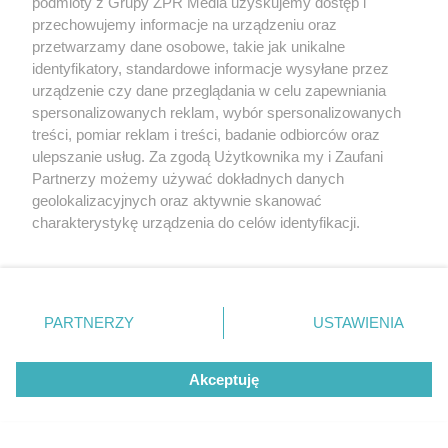
podmioty z Grupy ZPR Media uzyskujemy dostęp i
przechowujemy informacje na urządzeniu oraz
przetwarzamy dane osobowe, takie jak unikalne
identyfikatory, standardowe informacje wysyłane przez
urządzenie czy dane przeglądania w celu zapewniania
PŁYWANIE
spersonalizowanych reklam, wybór spersonalizowanych
ME w pływaniu w Paryżu. Jakie
treści, pomiar reklam i treści, badanie odbiorców oraz
ulepszanie usług. Za zgodą Użytkownika my i Zaufani
miejsce zajęła Klaudia Tarasiewicz?
Partnerzy możemy używać dokładnych danych
geolokalizacyjnych oraz aktywnie skanować
ZOBACZ WIĘCEJ
charakterystykę urządzenia do celów identyfikacji.
Ponieważ cenimy Twoją prywatność, prosimy o zgodę na
korzystanie z tych technologii poprzez kliknięcie
„Akceptuję”. Zgoda jest dobrowolna i zawsze możesz ją
zmienić/wycofać klikając przycisk ustawień prywatności
PARTNERZY
USTAWIENIA
znajdujący się w lewym dolnym rogu strony
. Niektóre
rodzaje przetwarzania danych nie wymagają zgody
Akceptuję
użytkownika, ale masz prawo sprzeciwić się takiemu
przetwarzaniu. Preferencje będą miały zastosowanie tylko
na tej witrynie.