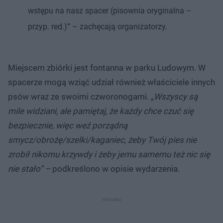
wstępu na nasz spacer (pisownia oryginalna –
przyp. red.)” – zachęcają organizatorzy.
Miejscem zbiórki jest fontanna w parku Ludowym. W
spacerze mogą wziąć udział również właściciele innych
psów wraz ze swoimi czworonogami.
„Wszyscy są
mile widziani, ale pamiętaj, że każdy chce czuć się
bezpiecznie, więc weź porządną
smycz/obrożę/szelki/kaganiec, żeby Twój pies nie
zrobił nikomu krzywdy i żeby jemu samemu też nic się
nie stało” –
podkreślono w opisie wydarzenia.