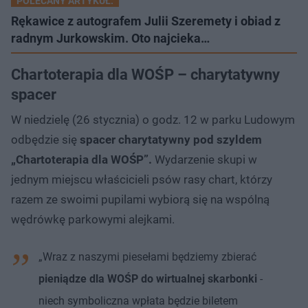
POLECANY ARTYKUŁ:
Rękawice z autografem Julii Szeremety i obiad z
radnym Jurkowskim. Oto najcieka…
Chartoterapia dla WOŚP – charytatywny
spacer
W niedzielę (26 stycznia) o godz. 12 w parku Ludowym
odbędzie się
spacer charytatywny pod szyldem
„Chartoterapia dla WOŚP”.
Wydarzenie skupi w
jednym miejscu właścicieli psów rasy chart, którzy
razem ze swoimi pupilami wybiorą się na wspólną
wędrówkę parkowymi alejkami.
„Wraz z naszymi piesełami będziemy zbierać
pieniądze dla WOŚP do wirtualnej skarbonki
-
niech symboliczna wpłata będzie biletem