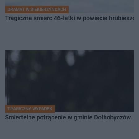
DRAMAT W SIEKIERZYŃCACH
Tragiczna śmierć 46-latki w powiecie hrubieszows
TRAGICZNY WYPADEK
Śmiertelne potrącenie w gminie Dołhobyczów. Po