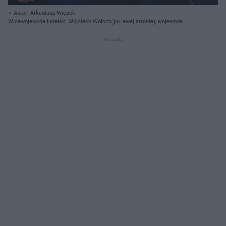
Autor: Arkadiusz Więsek
Wicewojewoda lubelski Wojciech Wołoch(po lewej stronie), wojewoda
lubelski Krzysztof Komorski(po środku), wicewojewoda lubelski Krzysztof
Maj(po prawej stronie)