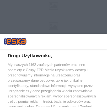
Drogi Użytkowniku,
My, naszych 1162 zaufanych partnerów oraz inne
Żaden utwór zamieszczony w serwisie nie może być powielany i
podmioty z Grupy ZPR Media uzyskujemy dostęp i
rozpowszechniany lub dalej rozpowszechniany w jakikolwiek sposób (w
przechowujemy informacje na urządzeniu oraz
tym także elektroniczny lub mechaniczny) na jakimkolwiek polu
eksploatacji w jakiejkolwiek formie, włącznie z umieszczaniem w
przetwarzamy dane osobowe, takie jak unikalne
Internecie bez pisemnej zgody właściciela praw. Jakiekolwiek użycie lub
identyfikatory, standardowe informacje wysyłane przez
wykorzystanie utworów w całości lub w części z naruszeniem prawa,
tzn. bez właściwej zgody, jest zabronione pod groźbą kary i może być
urządzenie czy dane przeglądania w celu zapewniania
ścigane prawnie.
spersonalizowanych reklam, wybór spersonalizowanych
treści, pomiar reklam i treści, badanie odbiorców oraz
ulepszanie usług. Za zgodą Użytkownika my i Zaufani