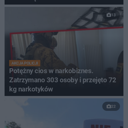
13
AKCJA POLICJI
Potężny cios w narkobiznes.
Zatrzymano 303 osoby i przejęto 72
kg narkotyków
22