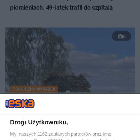
płomieniach. 49-latek trafił do szpitala
6
TRAGICZNY WYPADEK
Białe kwiaty na grobie 11-letniego Wojtusia.
Chłopiec zginął w zderzeniu z kombajnem
Drogi Użytkowniku,
My, naszych 1162 zaufanych partnerów oraz inne