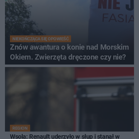
NIEKOŃCZĄCA SIĘ OPOWIEŚĆ
Znów awantura o konie nad Morskim
Okiem. Zwierzęta dręczone czy nie?
REGION
Wsola: Renault uderzyło w słup i stanął w