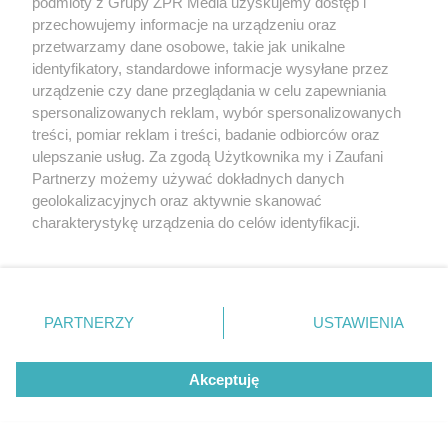
podmioty z Grupy ZPR Media uzyskujemy dostęp i
przechowujemy informacje na urządzeniu oraz
przetwarzamy dane osobowe, takie jak unikalne
identyfikatory, standardowe informacje wysyłane przez
urządzenie czy dane przeglądania w celu zapewniania
spersonalizowanych reklam, wybór spersonalizowanych
treści, pomiar reklam i treści, badanie odbiorców oraz
ulepszanie usług. Za zgodą Użytkownika my i Zaufani
WAKACJE 2026
Partnerzy możemy używać dokładnych danych
Zapomnij o Sielpi! Ten zalew jest najmniejszy
geolokalizacyjnych oraz aktywnie skanować
w Świętokrzyskiem, kameralny i bez tłumów
charakterystykę urządzenia do celów identyfikacji.
Ponieważ cenimy Twoją prywatność, prosimy o zgodę na
korzystanie z tych technologii poprzez kliknięcie
„Akceptuję”. Zgoda jest dobrowolna i zawsze możesz ją
NAJNOWSZE NEWSY:
zmienić/wycofać klikając przycisk ustawień prywatności
PARTNERZY
USTAWIENIA
znajdujący się w lewym dolnym rogu strony
. Niektóre
rodzaje przetwarzania danych nie wymagają zgody
Akceptuję
użytkownika, ale masz prawo sprzeciwić się takiemu
przetwarzaniu. Preferencje będą miały zastosowanie tylko
na tej witrynie.