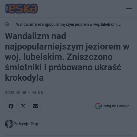
Wandalizm nad najpopularniejszym jeziorem w woj. lubelskim.
Zniszczono śmietniki i próbowano ukraść krokodyla
Wandalizm nad
najpopularniejszym jeziorem w
woj. lubelskim. Zniszczono
śmietniki i próbowano ukraść
krokodyla
2025-10-15
14:06
Dodaj do Google
Patrycja Pop