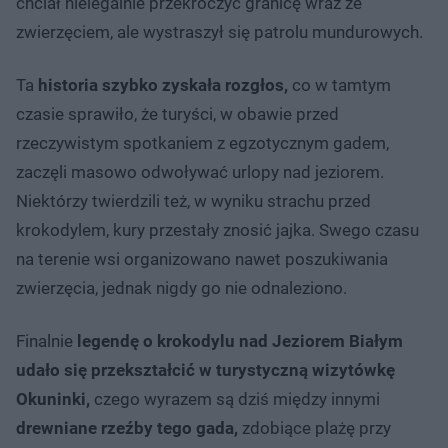
chciał nielegalnie przekroczyć granicę wraz ze
zwierzęciem, ale wystraszył się patrolu mundurowych.
Ta
historia szybko zyskała rozgłos,
co w tamtym
czasie sprawiło, że turyści, w obawie przed
rzeczywistym spotkaniem z egzotycznym gadem,
zaczęli masowo odwoływać urlopy nad jeziorem.
Niektórzy twierdzili też, w wyniku strachu przed
krokodylem, kury przestały znosić jajka. Swego czasu
na terenie wsi organizowano nawet poszukiwania
zwierzęcia, jednak nigdy go nie odnaleziono.
Finalnie
legendę o krokodylu nad Jeziorem Białym
udało się przekształcić w turystyczną wizytówkę
Okuninki,
czego wyrazem są dziś między innymi
drewniane rzeźby tego gada,
zdobiące plażę przy