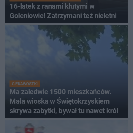
16-latek z ranami kłutymi w
Goleniowie! Zatrzymani też nieletni
CIEKAWOSTKI
Ma zaledwie 1500 mieszkańców.
Mała wioska w Świętokrzyskiem
skrywa zabytki, bywał tu nawet król