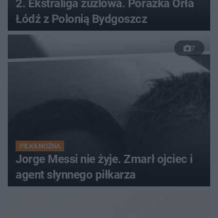
2. Ekstraliga żużlowa. Porażka Orła
Łódź z Polonią Bydgoszcz
7
PIŁKA NOŻNA
Jorge Messi nie żyje. Zmarł ojciec i
agent słynnego piłkarza