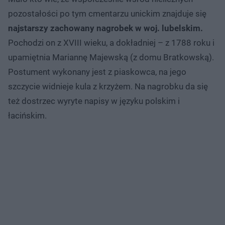
pozostałości po tym cmentarzu unickim znajduje się
najstarszy zachowany nagrobek w woj. lubelskim.
Pochodzi on z XVIII wieku, a dokładniej – z 1788 roku i
upamiętnia Mariannę Majewską (z domu Bratkowską).
Postument wykonany jest z piaskowca, na jego
szczycie widnieje kula z krzyżem. Na nagrobku da się
też dostrzec wyryte napisy w języku polskim i
łacińskim.