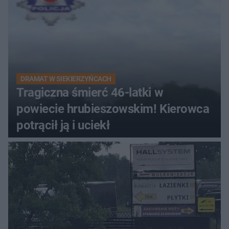
DRAMAT W SIEKIERZYŃCACH
Tragiczna śmierć 46-latki w
powiecie hrubieszowskim! Kierowca
potrącił ją i uciekł