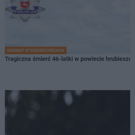
DRAMAT W SIEKIERZYŃCACH
Tragiczna śmierć 46-latki w powiecie hrubieszows