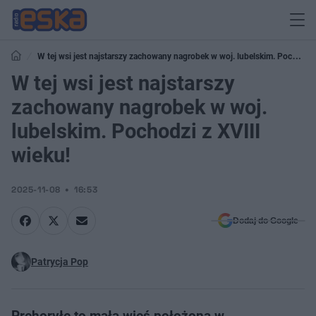
W tej wsi jest najstarszy zachowany nagrobek w woj. lubelskim. Pochodzi
z XVIII wieku!
W tej wsi jest najstarszy
zachowany nagrobek w woj.
lubelskim. Pochodzi z XVIII
wieku!
2025-11-08
16:53
Dodaj do Google
Patrycja Pop
Prehoryłe to mała wieś położona w