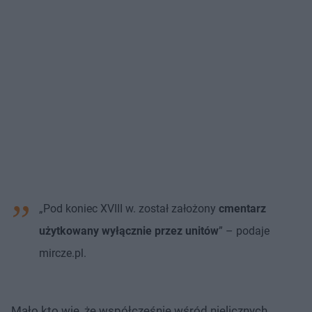
„Pod koniec XVIII w. został założony
cmentarz
użytkowany wyłącznie przez unitów
” – podaje
mircze.pl.
Mało kto wie, że współcześnie wśród nielicznych