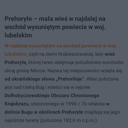
Prehoryłe – mała wieś w najdalej na
wschód wysuniętym powiecie w woj.
lubelskim
W najdalej wysuniętym na wschód powiecie w woj.
lubelskim,
czyli na ziemi hrubieszowskiej, leży
wieś
Prehoryłe,
której teren obejmuje południowo-wschodni
skraj gminy Mircze. Nazwa tej miejscowości wzięła się
od ukraińskiego słowa „Prehoriłoje”.
Wieś położona
jest nad rzeką Bug i mieści się w rejonie
Dołhobyczowskiego Obszaru Chronionego
Krajobrazu,
utworzonego w 1996 r. To właśnie
w
dolinie Bugu w okolicach Prehoryłe
znajdują się jego
najniższe tereny (położone 182,9 m n.p.m.).