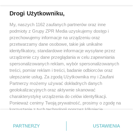
Drogi Użytkowniku,
My, naszych 1162 zaufanych partnerów oraz inne
Żaden utwór zamieszczony w serwisie nie może być powielany i
podmioty z Grupy ZPR Media uzyskujemy dostęp i
rozpowszechniany lub dalej rozpowszechniany w jakikolwiek sposób (w
tym także elektroniczny lub mechaniczny) na jakimkolwiek polu
przechowujemy informacje na urządzeniu oraz
eksploatacji w jakiejkolwiek formie, włącznie z umieszczaniem w Internecie
przetwarzamy dane osobowe, takie jak unikalne
bez pisemnej zgody właściciela praw. Jakiekolwiek użycie lub
identyfikatory, standardowe informacje wysyłane przez
wykorzystanie utworów w całości lub w części z naruszeniem prawa, tzn.
bez właściwej zgody, jest zabronione pod groźbą kary i może być ścigane
urządzenie czy dane przeglądania w celu zapewniania
prawnie.
spersonalizowanych reklam, wybór spersonalizowanych
treści, pomiar reklam i treści, badanie odbiorców oraz
ulepszanie usług. Za zgodą Użytkownika my i Zaufani
Partnerzy możemy używać dokładnych danych
geolokalizacyjnych oraz aktywnie skanować
charakterystykę urządzenia do celów identyfikacji.
Ponieważ cenimy Twoją prywatność, prosimy o zgodę na
O nas
korzystanie z tych technologii poprzez kliknięcie
Informacje prawne
„Akceptuję”. Zgoda jest dobrowolna i zawsze możesz ją
zmienić/wycofać klikając przycisk ustawień prywatności
Nasze serwisy
PARTNERZY
USTAWIENIA
znajdujący się w lewym dolnym rogu strony
. Niektóre