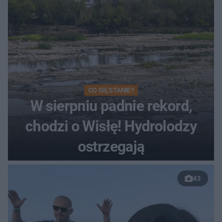
CO SIĘ STANIE?
W sierpniu padnie rekord,
chodzi o Wisłę! Hydrolodzy
ostrzegają
43