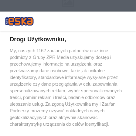
Drogi Użytkowniku,
My, naszych 1162 zaufanych partnerów oraz inne
Żaden utwór zamieszczony w serwisie nie może być powielany i
podmioty z Grupy ZPR Media uzyskujemy dostęp i
rozpowszechniany lub dalej rozpowszechniany w jakikolwiek sposób (w
przechowujemy informacje na urządzeniu oraz
tym także elektroniczny lub mechaniczny) na jakimkolwiek polu
eksploatacji w jakiejkolwiek formie, włącznie z umieszczaniem w
przetwarzamy dane osobowe, takie jak unikalne
Internecie bez pisemnej zgody właściciela praw. Jakiekolwiek użycie lub
identyfikatory, standardowe informacje wysyłane przez
wykorzystanie utworów w całości lub w części z naruszeniem prawa,
tzn. bez właściwej zgody, jest zabronione pod groźbą kary i może być
urządzenie czy dane przeglądania w celu zapewniania
ścigane prawnie.
spersonalizowanych reklam, wybór spersonalizowanych
treści, pomiar reklam i treści, badanie odbiorców oraz
ulepszanie usług. Za zgodą Użytkownika my i Zaufani
Partnerzy możemy używać dokładnych danych
geolokalizacyjnych oraz aktywnie skanować
charakterystykę urządzenia do celów identyfikacji.
Ponieważ cenimy Twoją prywatność, prosimy o zgodę na
O nas