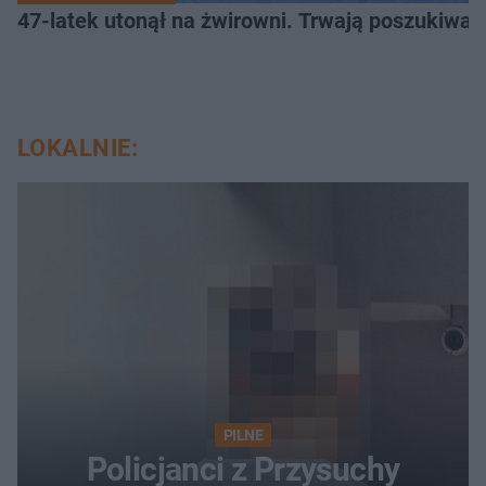
47-latek utonął na żwirowni. Trwają poszukiwan
LOKALNIE:
PILNE
Policjanci z Przysuchy