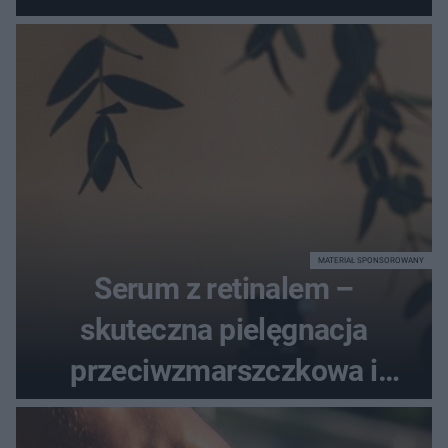
dotrzymał słowa?
MATERIAŁ SPONSOROWANY
Serum z retinalem –
skuteczna pielęgnacja
przeciwzmarszczkowa i
regenerująca