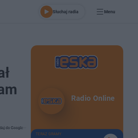
Słuchaj radia
Menu
ał
tam
Radio Online
daj do Google
TERAZ GRAMY