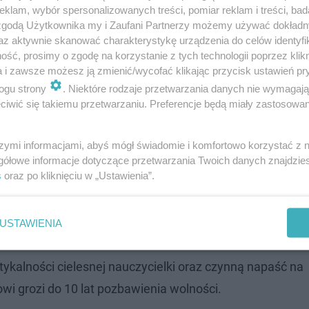
klam, wybór spersonalizowanych treści, pomiar reklam i treści, bad
 zgodą Użytkownika my i Zaufani Partnerzy możemy używać dokład
az aktywnie skanować charakterystykę urządzenia do celów identyfi
ść, prosimy o zgodę na korzystanie z tych technologii poprzez klikn
a i zawsze możesz ją zmienić/wycofać klikając przycisk ustawień pr
ogu strony
. Niektóre rodzaje przetwarzania danych nie wymagaj
iwić się takiemu przetwarzaniu. Preferencje będą miały zastosowanie
szymi informacjami, abyś mógł świadomie i komfortowo korzystać z
gółowe informacje dotyczące przetwarzania Twoich danych znajdzi
s
oraz po kliknięciu w „Ustawienia”.
wy. Według informacji służb miał ograniczoną władzę ro
i kuratora. Usłyszał już zarzuty, sąd zastosował też wo
USTAWIENIA
ykalności cielesnej nauczycielki oraz czynną napaść na
owi grozi do 10 lat pozbawienia wolności.