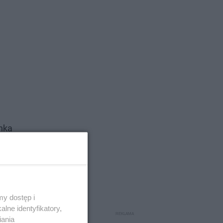
ynka
y dostęp i
lne identyfikatory,
iania