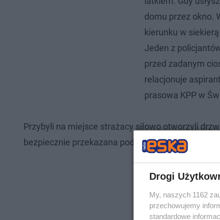
latkiem. Gdy usłysz
domu przez okno. 
kierunku w siekie
Jeden z policjantów
przed zadanym cios
relacjonuje aspira
prasowa KPP w Świ
Przybyli na miejsce strażacy siłowo otworzyli drz
bezpiecznie przekazana pod opiekę rodziny.
Drogi Użytkow
My, naszych 1162 zau
przechowujemy informa
standardowe informac