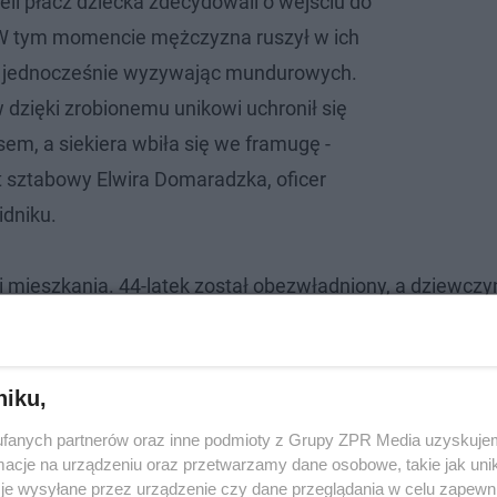
eli płacz dziecka zdecydowali o wejściu do
W tym momencie mężczyzna ruszył w ich
rą jednocześnie wyzywając mundurowych.
 dzięki zrobionemu unikowi uchronił się
em, a siekiera wbiła się we framugę -
nt sztabowy Elwira Domaradzka, oficer
dniku.
wi mieszkania. 44-latek został obezwładniony, a dziewcz
niku,
fanych partnerów oraz inne podmioty z Grupy ZPR Media uzyskujem
cje na urządzeniu oraz przetwarzamy dane osobowe, takie jak unika
je wysyłane przez urządzenie czy dane przeglądania w celu zapewn