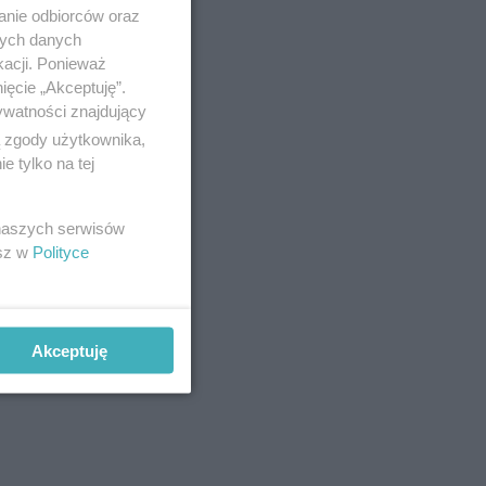
anie odbiorców oraz
nych danych
kacji. Ponieważ
ięcie „Akceptuję”.
ywatności znajdujący
ą zgody użytkownika,
 tylko na tej
 naszych serwisów
esz w
Polityce
dzicielską
bec niego
Akceptuję