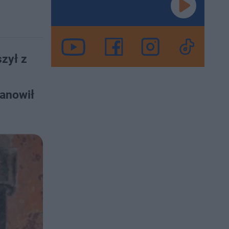
zył z
tanowił