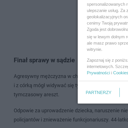
spersonalizowanych re
ulepszanie usług. Za
geolokalizacyjnych or
cenimy Twoją prywatno
Zgoda jest dobrowoln
się w lewym dolnym r
ale masz prawo sprzec
witrynie.
Finał sprawy w sądzie
Zapoznaj się z poniż
internetowych. Szcze
Prywatności
i
Cookie
Agresywny mężczyzna w chwili zdarzenia był trzeź
i z córką mógł widywać się tylko podczas obecnośc
PARTNERZY
tymczasowy areszt.
Odpowie za uprowadzenie dziecka, naruszenie niet
policjantów i znieważenie funkcjonariuszy. 44-latk