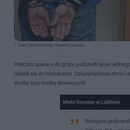
Autor: lubelska policja/ Materiały prasowe
Podczas spaceru do grupy podszedł ojciec jednego z
oddalił się do mieszkania. Zabarykadował drzwi i 
służby oraz matkę dziewczynki.
Moto Session w Lublinie
Policjanci próbowal