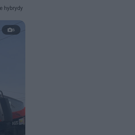
we hybrydy
6