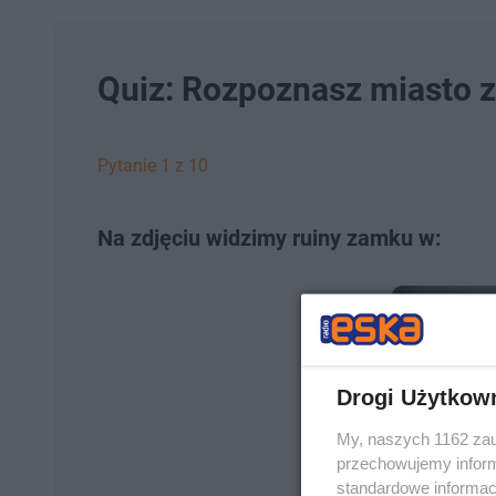
Quiz: Rozpoznasz miasto z
Pytanie 1 z 10
Na zdjęciu widzimy ruiny zamku w:
Drogi Użytkow
My, naszych 1162 zau
przechowujemy informa
standardowe informac