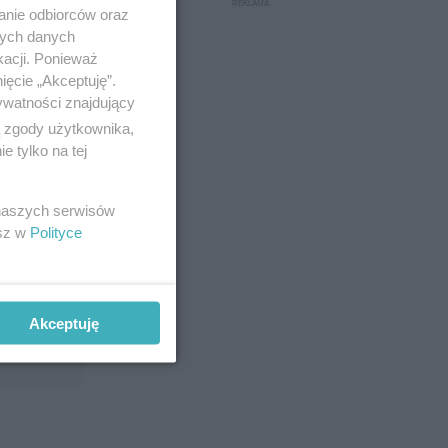
anie odbiorców oraz
nych danych
kacji. Ponieważ
ięcie „Akceptuję”.
ywatności znajdujący
ą zgody użytkownika,
 tylko na tej
 naszych serwisów
esz w
Polityce
Akceptuję