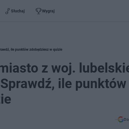
Słuchaj
Wygraj
rawdź, ile punktów zdobędziesz w quizie
iasto z woj. lubelski
 Sprawdź, ile punktów
ie
Do