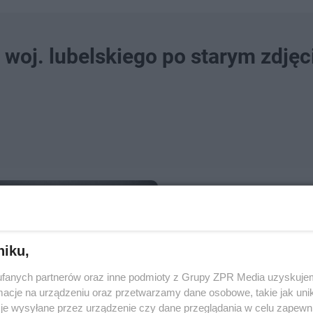
 woj. lubelskiego po starym zdjęc
niku,
fanych partnerów oraz inne podmioty z Grupy ZPR Media uzyskujem
cje na urządzeniu oraz przetwarzamy dane osobowe, takie jak unika
je wysyłane przez urządzenie czy dane przeglądania w celu zapewn