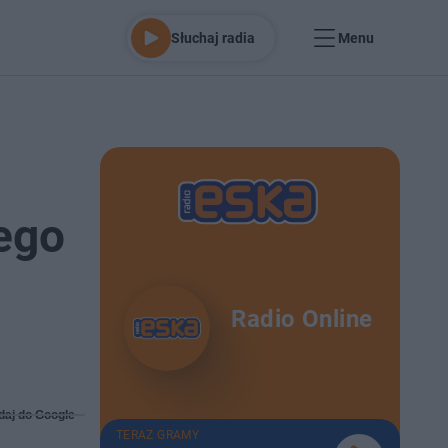
Słuchaj radia
Menu
ego
Radio Online
daj do Google
TERAZ GRAMY