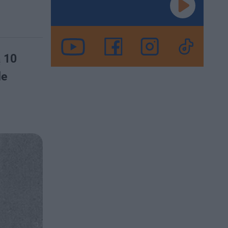
ą 10
le