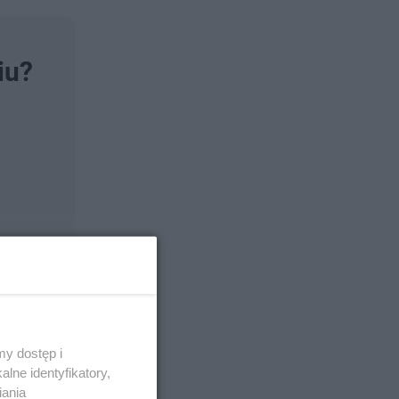
iu?
y dostęp i
lne identyfikatory,
iania