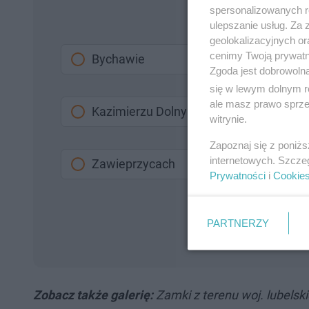
spersonalizowanych re
ulepszanie usług. Za
geolokalizacyjnych or
cenimy Twoją prywatno
Bychawie
Zgoda jest dobrowoln
się w lewym dolnym r
ale masz prawo sprzec
Kazimierzu Dolnym
witrynie.
Zapoznaj się z poniż
internetowych. Szcze
Zawieprzycach
Prywatności
i
Cookie
PARTNERZY
Zobacz także galerię:
Zamki z terenu woj. lubelsk