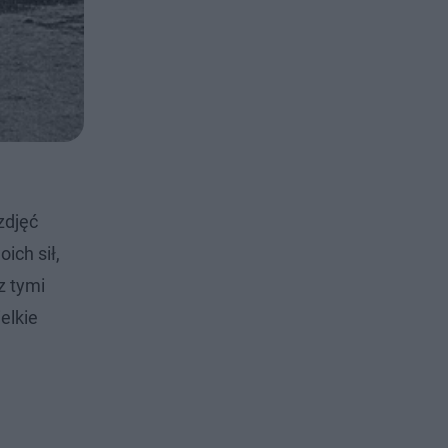
zdjęć
ch sił,
z tymi
elkie