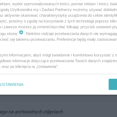
klam, wybór spersonalizowanych treści, pomiar reklam i treści, bad
 zgodą Użytkownika my i Zaufani Partnerzy możemy używać dokład
az aktywnie skanować charakterystykę urządzenia do celów identyfi
ść, prosimy o zgodę na korzystanie z tych technologii poprzez klikn
a i zawsze możesz ją zmienić/wycofać klikając przycisk ustawień pr
ogu strony
. Niektóre rodzaje przetwarzania danych nie wymagaj
iwić się takiemu przetwarzaniu. Preferencje będą miały zastosowanie
szymi informacjami, abyś mógł świadomie i komfortowo korzystać z
gółowe informacje dotyczące przetwarzania Twoich danych znajdzi
s
oraz po kliknięciu w „Ustawienia”.
Następne pytanie
USTAWIENIA
iego na archiwalnych zdjęciach