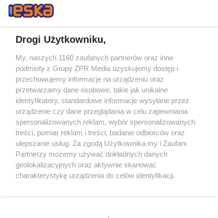
Drogi Użytkowniku,
My, naszych 1160 zaufanych partnerów oraz inne
Żaden utwór zamieszczony w serwisie nie może być powielany i
podmioty z Grupy ZPR Media uzyskujemy dostęp i
rozpowszechniany lub dalej rozpowszechniany w jakikolwiek sposób (w
przechowujemy informacje na urządzeniu oraz
tym także elektroniczny lub mechaniczny) na jakimkolwiek polu
eksploatacji w jakiejkolwiek formie, włącznie z umieszczaniem w
przetwarzamy dane osobowe, takie jak unikalne
Internecie bez pisemnej zgody właściciela praw. Jakiekolwiek użycie lub
identyfikatory, standardowe informacje wysyłane przez
wykorzystanie utworów w całości lub w części z naruszeniem prawa,
tzn. bez właściwej zgody, jest zabronione pod groźbą kary i może być
urządzenie czy dane przeglądania w celu zapewniania
ścigane prawnie.
spersonalizowanych reklam, wybór spersonalizowanych
treści, pomiar reklam i treści, badanie odbiorców oraz
ulepszanie usług. Za zgodą Użytkownika my i Zaufani
Partnerzy możemy używać dokładnych danych
geolokalizacyjnych oraz aktywnie skanować
charakterystykę urządzenia do celów identyfikacji.
Ponieważ cenimy Twoją prywatność, prosimy o zgodę na
O nas
korzystanie z tych technologii poprzez kliknięcie
Informacje prawne
„Akceptuję”. Zgoda jest dobrowolna i zawsze możesz ją