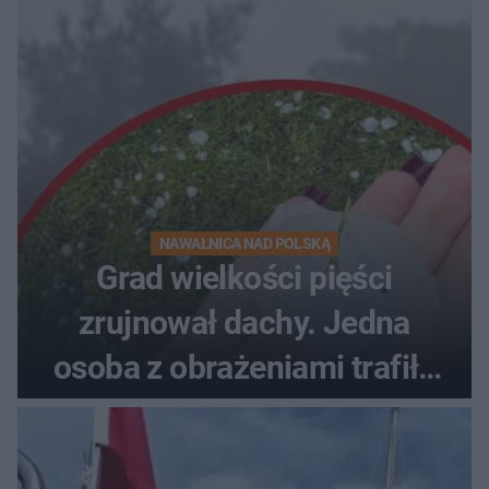
NAWAŁNICA NAD POLSKĄ
Grad wielkości pięści
zrujnował dachy. Jedna
osoba z obrażeniami trafiła
do szpitala