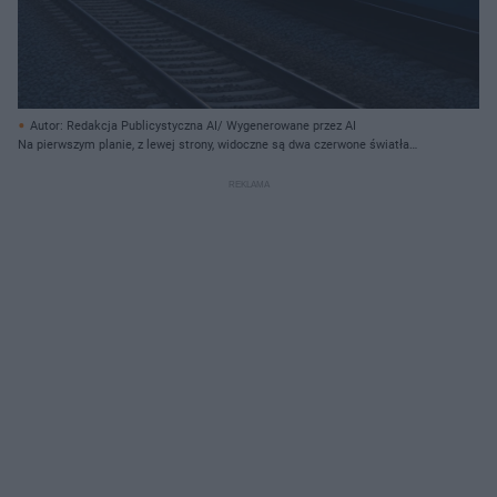
Autor: Redakcja Publicystyczna AI/ Wygenerowane przez AI
Na pierwszym planie, z lewej strony, widoczne są dwa czerwone światła
semafora umieszczonego na słupie, które jaśnieją w mroku. Na dalszym
planie, po prawej stronie, rozciąga się pociąg o metalicznym, srebrzysto-
niebieskim kolorze z poziomym czerwonym pasem, który przemieszcza się z
dużą prędkością, co jest widoczne dzięki rozmytemu efektowi ruchu. Z dołu,
wzdłuż lewej krawędzi pociągu, biegną dwa tory kolejowe, a ich podłoże
pokryte jest drobnym żwirem; po prawej stronie torów widoczne są fragmenty
roślinności oraz betonowy krawężnik. Nad pociągiem rozciąga się
konstrukcja trakcyjna z licznymi kablami i masztami, a całość ujęta jest pod
niebem w odcieniach szarości i błękitu o zmierzchowej porze.