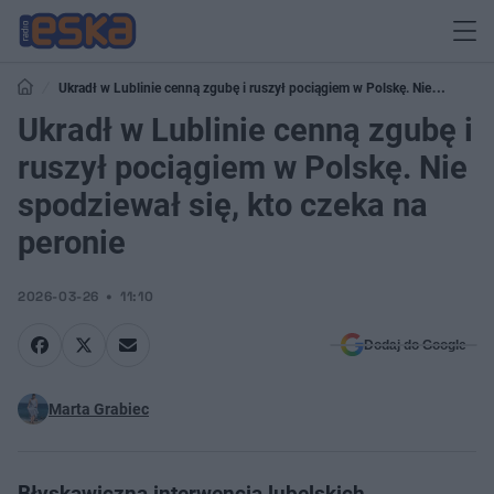
Ukradł w Lublinie cenną zgubę i ruszył pociągiem w Polskę. Nie
spodziewał się, kto czeka na peronie
Ukradł w Lublinie cenną zgubę i
ruszył pociągiem w Polskę. Nie
spodziewał się, kto czeka na
peronie
2026-03-26
11:10
Dodaj do Google
Marta Grabiec
Błyskawiczna interwencja lubelskich