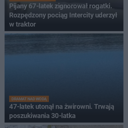
Pijany 67-latek zignorował rogatki.
Rozpędzony pociąg Intercity uderzył
w traktor
DRAMAT NAD WODĄ
47-latek utonął na żwirowni. Trwają
poszukiwania 30-latka