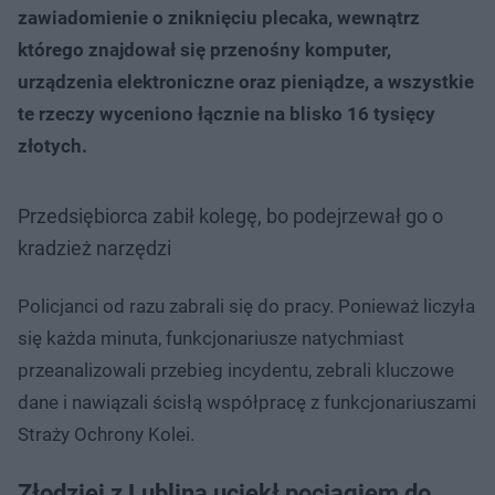
zawiadomienie o zniknięciu plecaka, wewnątrz
którego znajdował się przenośny komputer,
urządzenia elektroniczne oraz pieniądze, a wszystkie
te rzeczy wyceniono łącznie na blisko 16 tysięcy
złotych.
Przedsiębiorca zabił kolegę, bo podejrzewał go o
kradzież narzędzi
Policjanci od razu zabrali się do pracy. Ponieważ liczyła
się każda minuta, funkcjonariusze natychmiast
przeanalizowali przebieg incydentu, zebrali kluczowe
dane i nawiązali ścisłą współpracę z funkcjonariuszami
Straży Ochrony Kolei.
Złodziej z Lublina uciekł pociągiem do