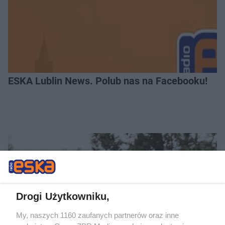
ESKA Lublin News. Polub nas na Facebooku!
Drogi Użytkowniku,
My, naszych 1160 zaufanych partnerów oraz inne