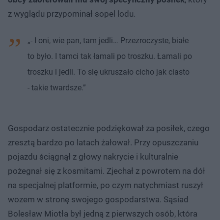
z wyglądu przypominał sopel lodu.
„- I oni, wie pan, tam jedli… Przezroczyste, białe
to było. I tamci tak łamali po troszku. Łamali po
troszku i jedli. To się ukruszało cicho jak ciasto
- takie twardsze.”
Gospodarz ostatecznie podziękował za posiłek, czego
zresztą bardzo po latach żałował. Przy opuszczaniu
pojazdu ściągnął z głowy nakrycie i kulturalnie
pożegnał się z kosmitami. Zjechał z powrotem na dół
na specjalnej platformie, po czym natychmiast ruszył
wozem w stronę swojego gospodarstwa. Sąsiad
Bolesław Miotła był jedną z pierwszych osób, która