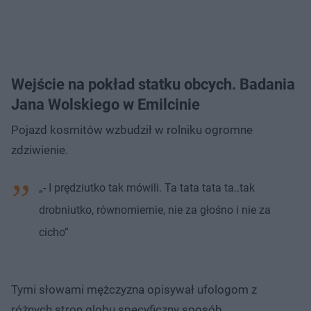
Wejście na pokład statku obcych. Badania
Jana Wolskiego w Emilcinie
Pojazd kosmitów wzbudził w rolniku ogromne
zdziwienie.
„- I prędziutko tak mówili. Ta tata tata ta..tak
drobniutko, równomiernie, nie za głośno i nie za
cicho”
Tymi słowami mężczyzna opisywał ufologom z
różnych stron globu specyficzny sposób