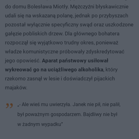
do domu Bolesława Miotły. Mężczyźni błyskawicznie
udali się na wskazaną polanę, jednak po przybyszach
pozostał wyłącznie specyficzny swąd oraz uszkodzone
gałęzie pobliskich drzew. Dla głównego bohatera
rozpoczął się wyjątkowo trudny okres, ponieważ
władze komunistyczne próbowały zdyskredytować
jego opowieść.
Aparat państwowy usiłował
wykreować go na uciążliwego alkoholika
, który
rzekomo zasnął w lesie i doświadczył pijackich
majaków.
„- Ale wieś mu uwierzyła. Janek nie pił, nie palił,
był poważnym gospodarzem. Bajdliwy nie był
w żadnym wypadku”