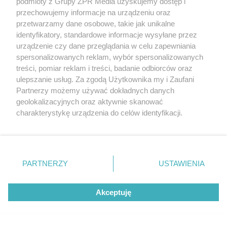
podmioty z Grupy ZPR Media uzyskujemy dostęp i
WYDARZENIA
przechowujemy informacje na urządzeniu oraz
Przed nami Etho Polana Healing Camp. To trzy d
przetwarzamy dane osobowe, takie jak unikalne
identyfikatory, standardowe informacje wysyłane przez
urządzenie czy dane przeglądania w celu zapewniania
spersonalizowanych reklam, wybór spersonalizowanych
treści, pomiar reklam i treści, badanie odbiorców oraz
LOKALNIE:
ulepszanie usług. Za zgodą Użytkownika my i Zaufani
Partnerzy możemy używać dokładnych danych
geolokalizacyjnych oraz aktywnie skanować
charakterystykę urządzenia do celów identyfikacji.
Ponieważ cenimy Twoją prywatność, prosimy o zgodę na
korzystanie z tych technologii poprzez kliknięcie
„Akceptuję”. Zgoda jest dobrowolna i zawsze możesz ją
zmienić/wycofać klikając przycisk ustawień prywatności
PARTNERZY
USTAWIENIA
znajdujący się w lewym dolnym rogu strony
. Niektóre
rodzaje przetwarzania danych nie wymagają zgody
Akceptuję
użytkownika, ale masz prawo sprzeciwić się takiemu
przetwarzaniu. Preferencje będą miały zastosowanie tylko
na tej witrynie.