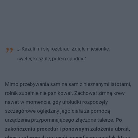
„- Kazali mi się rozebrać. Zdjąłem jesionkę,
sweter, koszulę, potem spodnie”
Mimo przebywania sam na sam z nieznanymi istotami,
rolnik zupełnie nie panikował. Zachował zimną krew
nawet w momencie, gdy ufoludki rozpoczęły
szczegółowe oględziny jego ciała za pomocą
urządzenia przypominającego złączone talerze.
Po
zakończeniu procedur i ponownym założeniu ubrań,
obcy zaoferowali mu swój specyficzny posiłek
, który