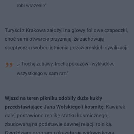
robi wrażenie”
Turyści z Krakowa założyli na głowy foliowe czapeczki,
choć sami otwarcie przyznają, że zachowują
sceptycyzm wobec istnienia pozaziemskich cywilizacji.
„- Trochę zabawy, trochę pokazów i wykładów,
wszystkiego w sam raz.”
Wjazd na teren pikniku zdobiły duże kukły
przedstawiające Jana Wolskiego i kosmitę
. Kawałek
dalej postawiono replikę statku kosmicznego,
zbudowaną na podstawie dawnej relacji rolnika.
Gwoździem programu okazała się widowiskowa