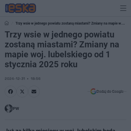
Trzy wsie w jednego powiatu zostaną miastami? Zmiany na mapie woj.
lubelskiego od 1 stycznia 2025 roku
Trzy wsie w jednego powiatu
zostaną miastami? Zmiany na
mapie woj. lubelskiego od 1
stycznia 2025 roku
2024-12-31
18:56
Dodaj do Google
PW
Już za kilka miesięcy w woj. lubelskim będą