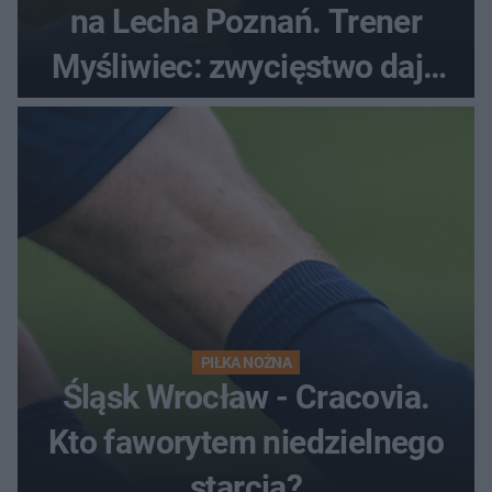
na Lecha Poznań. Trener
Myśliwiec: zwycięstwo daje
satysfakcję
PIŁKA NOŻNA
Śląsk Wrocław - Cracovia.
Kto faworytem niedzielnego
starcia?