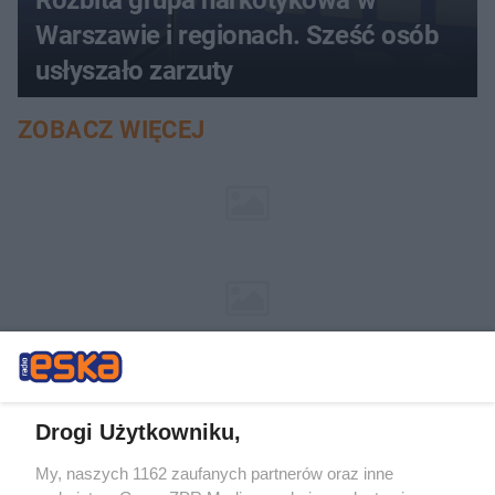
Rozbita grupa narkotykowa w
Warszawie i regionach. Sześć osób
usłyszało zarzuty
ZOBACZ WIĘCEJ
Drogi Użytkowniku,
My, naszych 1162 zaufanych partnerów oraz inne