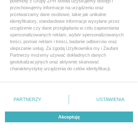
podmioty z Grupy ZPR Media uzyskujemy dostęp i
przechowujemy informacje na urządzeniu oraz
przetwarzamy dane osobowe, takie jak unikalne
identyfikatory, standardowe informacje wysyłane przez
urządzenie czy dane przeglądania w celu zapewniania
spersonalizowanych reklam, wybór spersonalizowanych
treści, pomiar reklam i treści, badanie odbiorców oraz
ulepszanie usług. Za zgodą Użytkownika my i Zaufani
Partnerzy możemy używać dokładnych danych
geolokalizacyjnych oraz aktywnie skanować
charakterystykę urządzenia do celów identyfikacji.
Ponieważ cenimy Twoją prywatność, prosimy o zgodę na
Żaden utwór zamieszczony w serwisie nie może być powielany i
korzystanie z tych technologii poprzez kliknięcie
rozpowszechniany lub dalej rozpowszechniany w jakikolwiek sposób (w
tym także elektroniczny lub mechaniczny) na jakimkolwiek polu
„Akceptuję”. Zgoda jest dobrowolna i zawsze możesz ją
eksploatacji w jakiejkolwiek formie, włącznie z umieszczaniem w
zmienić/wycofać klikając przycisk ustawień prywatności
Internecie bez pisemnej zgody właściciela praw. Jakiekolwiek użycie lub
PARTNERZY
USTAWIENIA
wykorzystanie utworów w całości lub w części z naruszeniem prawa,
znajdujący się w lewym dolnym rogu strony
. Niektóre
tzn. bez właściwej zgody, jest zabronione pod groźbą kary i może być
rodzaje przetwarzania danych nie wymagają zgody
ścigane prawnie.
Akceptuję
użytkownika, ale masz prawo sprzeciwić się takiemu
przetwarzaniu. Preferencje będą miały zastosowanie tylko
na tej witrynie.