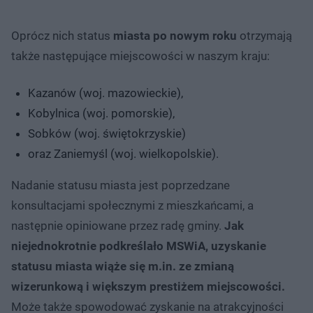
Oprócz nich status
miasta po nowym roku
otrzymają
także następujące miejscowości w naszym kraju:
Kazanów (woj. mazowieckie),
Kobylnica (woj. pomorskie),
Sobków (woj. świętokrzyskie)
oraz Zaniemyśl (woj. wielkopolskie).
Nadanie statusu miasta jest poprzedzane
konsultacjami społecznymi z mieszkańcami, a
następnie opiniowane przez radę gminy.
Jak
niejednokrotnie podkreślało MSWiA, uzyskanie
statusu miasta wiąże się m.in. ze zmianą
wizerunkową i większym prestiżem miejscowości.
Może także spowodować zyskanie na atrakcyjności