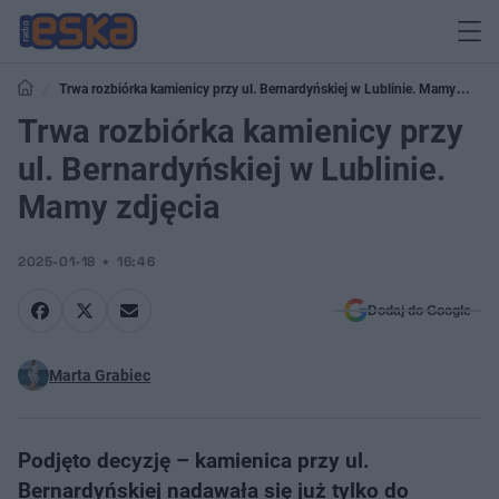
Trwa rozbiórka kamienicy przy ul. Bernardyńskiej w Lublinie. Mamy
zdjęcia
Trwa rozbiórka kamienicy przy
ul. Bernardyńskiej w Lublinie.
Mamy zdjęcia
2025-01-18
16:46
Dodaj do Google
Marta Grabiec
Podjęto decyzję – kamienica przy ul.
Bernardyńskiej nadawała się już tylko do