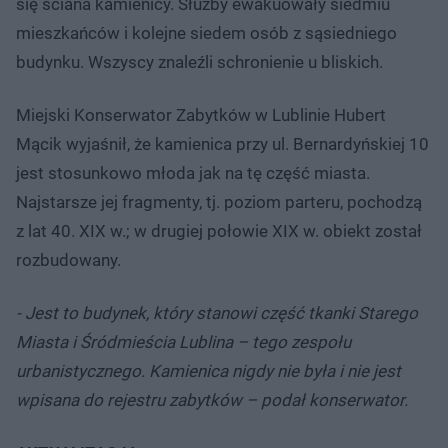
się ściana kamienicy. Służby ewakuowały siedmiu
mieszkańców i kolejne siedem osób z sąsiedniego
budynku. Wszyscy znaleźli schronienie u bliskich.
Miejski Konserwator Zabytków w Lublinie Hubert
Mącik wyjaśnił, że kamienica przy ul. Bernardyńskiej 10
jest stosunkowo młoda jak na tę część miasta.
Najstarsze jej fragmenty, tj. poziom parteru, pochodzą
z lat 40. XIX w.; w drugiej połowie XIX w. obiekt został
rozbudowany.
- Jest to budynek, który stanowi część tkanki Starego
Miasta i Śródmieścia Lublina – tego zespołu
urbanistycznego. Kamienica nigdy nie była i nie jest
wpisana do rejestru zabytków – podał konserwator.