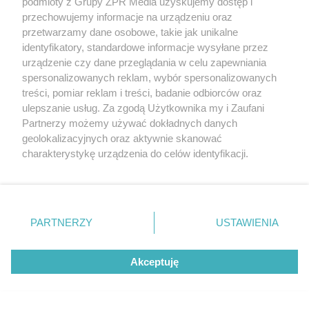
podmioty z Grupy ZPR Media uzyskujemy dostęp i
przechowujemy informacje na urządzeniu oraz
przetwarzamy dane osobowe, takie jak unikalne
identyfikatory, standardowe informacje wysyłane przez
urządzenie czy dane przeglądania w celu zapewniania
SIATKÓWKA
spersonalizowanych reklam, wybór spersonalizowanych
Tomasz Fornal zażądał
treści, pomiar reklam i treści, badanie odbiorców oraz
klimatyzacji. Ministerstwo
ulepszanie usług. Za zgodą Użytkownika my i Zaufani
Partnerzy możemy używać dokładnych danych
błyskawicznie zareagowało!
geolokalizacyjnych oraz aktywnie skanować
charakterystykę urządzenia do celów identyfikacji.
Ponieważ cenimy Twoją prywatność, prosimy o zgodę na
korzystanie z tych technologii poprzez kliknięcie
„Akceptuję”. Zgoda jest dobrowolna i zawsze możesz ją
zmienić/wycofać klikając przycisk ustawień prywatności
PARTNERZY
USTAWIENIA
znajdujący się w lewym dolnym rogu strony
. Niektóre
rodzaje przetwarzania danych nie wymagają zgody
Akceptuję
użytkownika, ale masz prawo sprzeciwić się takiemu
przetwarzaniu. Preferencje będą miały zastosowanie tylko
na tej witrynie.