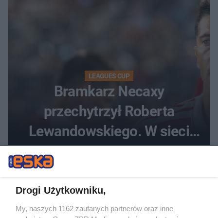
LEAGUES CUP
Bramkarz Necaxy
przechytrzył Roberta
Lewandowskiego. W sieci
krąży wideo z tego pojedynku
Drogi Użytkowniku,
My, naszych 1162 zaufanych partnerów oraz inne