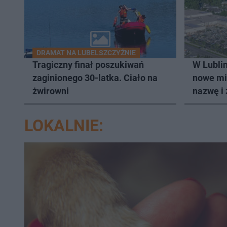
DRAMAT NA LUBELSZCZYŹNIE
Tragiczny finał poszukiwań
W Lublin
zaginionego 30-latka. Ciało na
nowe mi
żwirowni
nazwę i 
LOKALNIE: