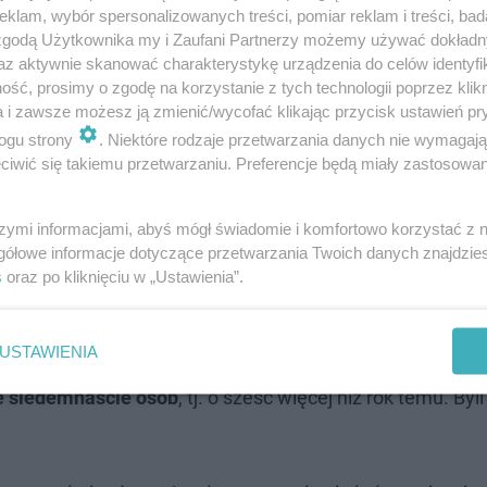
klam, wybór spersonalizowanych treści, pomiar reklam i treści, bad
 zgodą Użytkownika my i Zaufani Partnerzy możemy używać dokład
az aktywnie skanować charakterystykę urządzenia do celów identyfi
kim, gdzie 35-letni kierowca nie zatrzymał się przed zna
ść, prosimy o zgodę na korzystanie z tych technologii poprzez klikn
ia dziewczynka"
– przypomniał nadkom. Fijołek.
a i zawsze możesz ją zmienić/wycofać klikając przycisk ustawień pr
ogu strony
. Niektóre rodzaje przetwarzania danych nie wymagaj
iwić się takiemu przetwarzaniu. Preferencje będą miały zastosowanie
uniknąć, gdyby kierowcy stosowali się do przepisów ruc
szymi informacjami, abyś mógł świadomie i komfortowo korzystać z
gółowe informacje dotyczące przetwarzania Twoich danych znajdzi
i także 150 tys. kontroli stanu trzeźwości, podczas który
s
oraz po kliknięciu w „Ustawienia”.
odobnie, co w ubiegłym roku. Natomiast, w czasie
400 kont
owości.
USTAWIENIA
ie siedemnaście osób
, tj. o sześć więcej niż rok temu. Byl