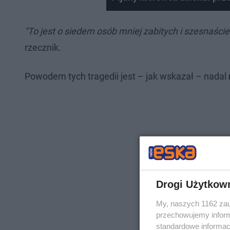
"To jest o siedem osób mniej zabitych i szesnaśc
rzecznik.
Powodem tych tragedii jest – jak wskazał – nadal
Drogi Użytkow
My, naszych 1162 zau
przechowujemy informa
standardowe informac