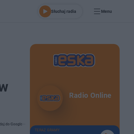
Słuchaj radia
Menu
 w
Radio Online
daj do Google
TERAZ GRAMY