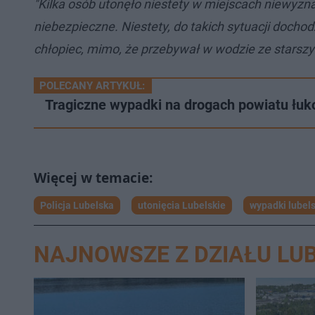
"Kilka osób utonęło niestety w miejscach niewyzna
niebezpieczne. Niestety, do takich sytuacji dochod
chłopiec, mimo, że przebywał w wodzie ze stars
POLECANY ARTYKUŁ:
Tragiczne wypadki na drogach powiatu łuk
Policja Lubelska
utonięcia Lubelskie
wypadki lubel
NAJNOWSZE Z DZIAŁU LUB