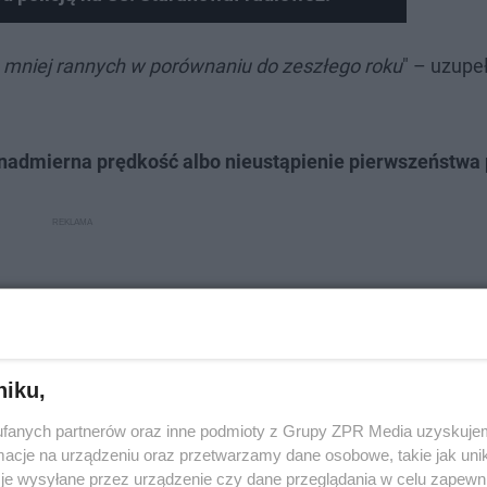
ie mniej rannych w porównaniu do zeszłego roku
" – uzupeł
nadmierna prędkość albo nieustąpienie pierwszeństwa 
niku,
fanych partnerów oraz inne podmioty z Grupy ZPR Media uzyskujem
cje na urządzeniu oraz przetwarzamy dane osobowe, takie jak unika
je wysyłane przez urządzenie czy dane przeglądania w celu zapewn