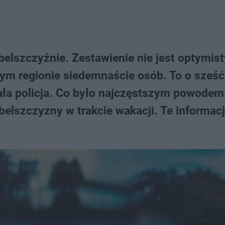
elszczyźnie. Zestawienie nie jest optymis
zym regionie siedemnaście osób. To o sześ
ała policja. Co było najczęstszym powodem
belszczyzny w trakcie wakacji. Te informac