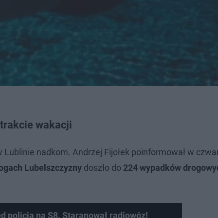
trakcie wakacji
 Lublinie nadkom. Andrzej Fijołek poinformował w czwa
ogach Lubelszczyzny
doszło do
224 wypadków drogowy
d policją na S8. Staranował radiowóz!