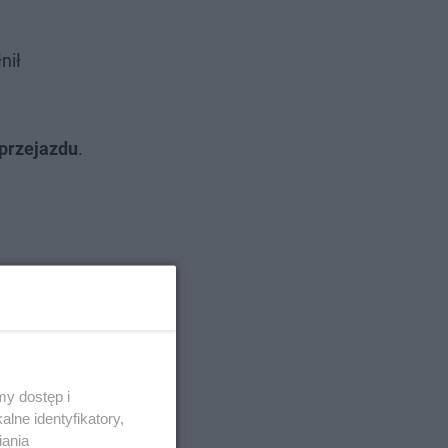
nił
przejazdu
.
y dostęp i
lne identyfikatory,
iania