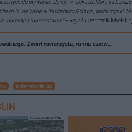
czonych do pływania, ale np. w rzekach, które są bardzo
ziło m.in. na Wiśle w Kazimierzu Dolnym, gdzie zginął 14-
zym, dorosłym rodzeństwem"
– wyjaśnił rzecznik lubelskiej 
owskiego. Zmarł rowerzysta, ranna dziew…
skie
podsumowanie lata
LIN
MATERIAŁ SPONSOROWANY