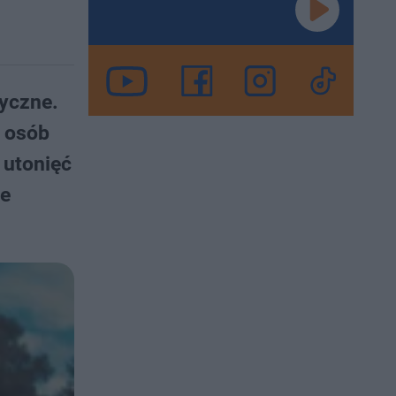
tyczne.
ć osób
 utonięć
je