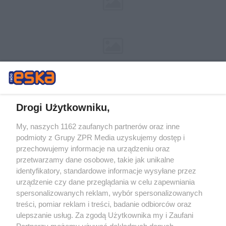
Drogi Użytkowniku,
My, naszych 1162 zaufanych partnerów oraz inne
Żaden utwór zamieszczony w serwisie nie może być powielany i
podmioty z Grupy ZPR Media uzyskujemy dostęp i
rozpowszechniany lub dalej rozpowszechniany w jakikolwiek sposób (w
przechowujemy informacje na urządzeniu oraz
tym także elektroniczny lub mechaniczny) na jakimkolwiek polu
eksploatacji w jakiejkolwiek formie, włącznie z umieszczaniem w
przetwarzamy dane osobowe, takie jak unikalne
Internecie bez pisemnej zgody właściciela praw. Jakiekolwiek użycie lub
identyfikatory, standardowe informacje wysyłane przez
wykorzystanie utworów w całości lub w części z naruszeniem prawa,
tzn. bez właściwej zgody, jest zabronione pod groźbą kary i może być
urządzenie czy dane przeglądania w celu zapewniania
ścigane prawnie.
spersonalizowanych reklam, wybór spersonalizowanych
treści, pomiar reklam i treści, badanie odbiorców oraz
ulepszanie usług. Za zgodą Użytkownika my i Zaufani