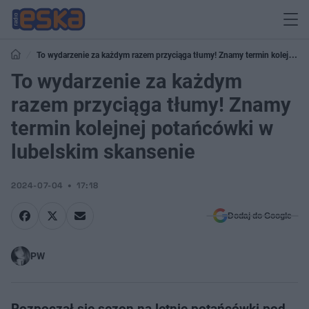
To wydarzenie za każdym razem przyciąga tłumy! Znamy termin kolejnej
potańcówki w lubelskim skansenie
To wydarzenie za każdym
razem przyciąga tłumy! Znamy
termin kolejnej potańcówki w
lubelskim skansenie
2024-07-04
17:18
Dodaj do Google
PW
Rozpoczął się sezon na letnie potańcówki pod