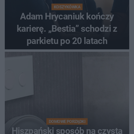
KOSZYKÓWKA
Adam Hrycaniuk kończy
karierę. „Bestia” schodzi z
parkietu po 20 latach
DOMOWE PORZĄDKI
Hiszpański sposób na czystą