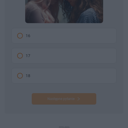
16
17
18
Następne pytanie