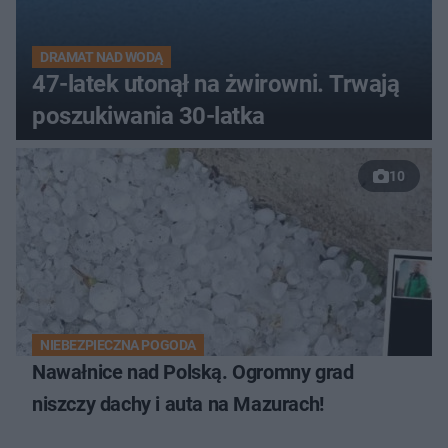
DRAMAT NAD WODĄ
47-latek utonął na żwirowni. Trwają
poszukiwania 30-latka
10
NIEBEZPIECZNA POGODA
Nawałnice nad Polską. Ogromny grad
niszczy dachy i auta na Mazurach!