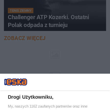
TENIS ZIEMNY
Challenger ATP Kozerki. Ostatni
Polak odpada z turnieju
ZOBACZ WIĘCEJ
Drogi Użytkowniku,
My, naszych 1162 zaufanych partnerów oraz inne