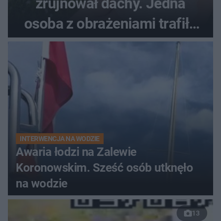
zrujnował dachy. Jedna
osoba z obrażeniami trafiła
do szpitala
INTERWENCJA NA WODZIE
Awaria łodzi na Zalewie
Koronowskim. Sześć osób utknęło
na wodzie
13