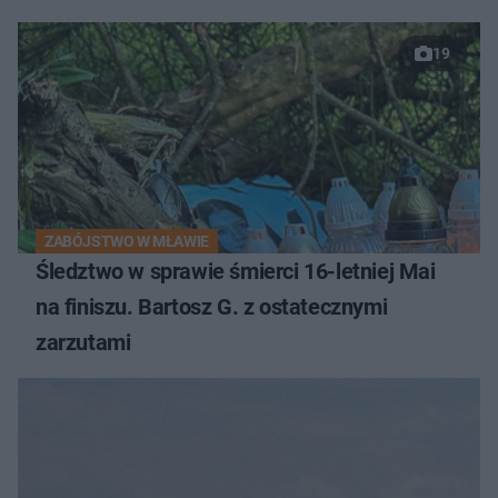
19
ZABÓJSTWO W MŁAWIE
Śledztwo w sprawie śmierci 16-letniej Mai
na finiszu. Bartosz G. z ostatecznymi
zarzutami