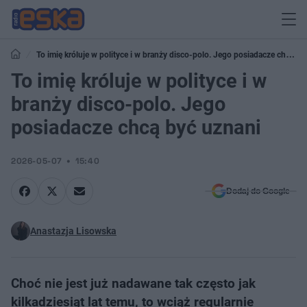
To imię króluje w polityce i w branży disco-polo. Jego posiadacze chcą
być uznani
To imię króluje w polityce i w
branży disco-polo. Jego
posiadacze chcą być uznani
2026-05-07
15:40
Dodaj do Google
Anastazja Lisowska
Choć nie jest już nadawane tak często jak
kilkadziesiąt lat temu, to wciąż regularnie