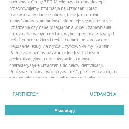
podmioty z Grupy ZPR Media uzyskujemy dostęp i
przechowujemy informacje na urządzeniu oraz
przetwarzamy dane osobowe, takie jak unikalne
identyfikatory, standardowe informacje wysyłane przez
urządzenie czy dane przeglądania w celu zapewniania
spersonalizowanych reklam, wybór spersonalizowanych
treści, pomiar reklam i treści, badanie odbiorców oraz
ulepszanie usług. Za zgodą Użytkownika my i Zaufani
Partnerzy możemy używać dokładnych danych
geolokalizacyjnych oraz aktywnie skanować
charakterystykę urządzenia do celów identyfikacji.
Ponieważ cenimy Twoją prywatność, prosimy o zgodę na
korzystanie z tych technologii poprzez kliknięcie
Żaden utwór zamieszczony w serwisie nie może być powielany i
„Akceptuję”. Zgoda jest dobrowolna i zawsze możesz ją
rozpowszechniany lub dalej rozpowszechniany w jakikolwiek sposób (w
zmienić/wycofać klikając przycisk ustawień prywatności
tym także elektroniczny lub mechaniczny) na jakimkolwiek polu
PARTNERZY
USTAWIENIA
eksploatacji w jakiejkolwiek formie, włącznie z umieszczaniem w Internecie
znajdujący się w lewym dolnym rogu strony
. Niektóre
bez pisemnej zgody właściciela praw. Jakiekolwiek użycie lub
rodzaje przetwarzania danych nie wymagają zgody
wykorzystanie utworów w całości lub w części z naruszeniem prawa, tzn.
Akceptuję
użytkownika, ale masz prawo sprzeciwić się takiemu
bez właściwej zgody, jest zabronione pod groźbą kary i może być ścigane
prawnie.
przetwarzaniu. Preferencje będą miały zastosowanie tylko
na tej witrynie.