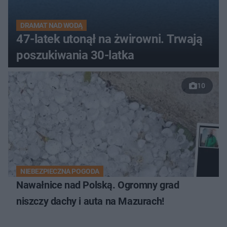
DRAMAT NAD WODĄ
47-latek utonął na żwirowni. Trwają
poszukiwania 30-latka
10
NIEBEZPIECZNA POGODA
Nawałnice nad Polską. Ogromny grad
niszczy dachy i auta na Mazurach!