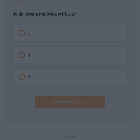
Pytanie 1 z 13
Ile dni trwała majówka w PRL-u?
3
1
5
Następne pytanie