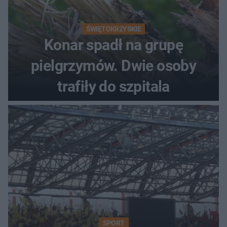
ŚWIĘTOKRZYSKIE
Konar spadł na grupę
pielgrzymów. Dwie osoby
trafiły do szpitala
SPORT