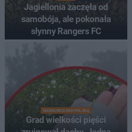
Jagiellonia zaczęła od
samobója, ale pokonała
słynny Rangers FC
NAWAŁNICA NAD POLSKĄ
Grad wielkości pięści
zrujnował dachy. Jedna