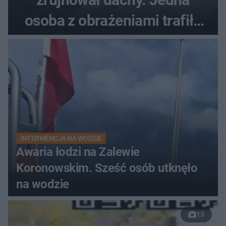
osoba z obrażeniami trafiła
do szpitala
INTERWENCJA NA WODZIE
Awaria łodzi na Zalewie
Koronowskim. Sześć osób utknęło
na wodzie
13