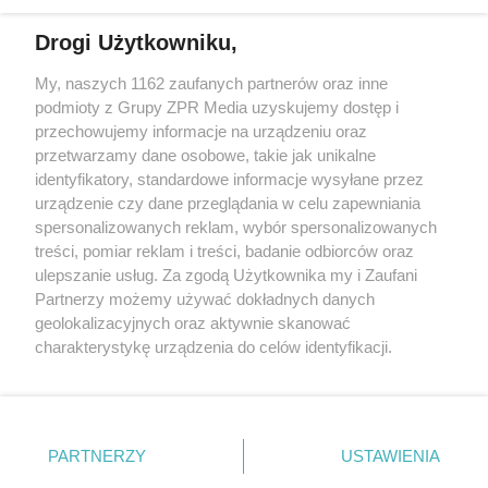
Drogi Użytkowniku,
My, naszych 1162 zaufanych partnerów oraz inne
Żaden utwór zamieszczony w serwisie nie może być powielany i
podmioty z Grupy ZPR Media uzyskujemy dostęp i
rozpowszechniany lub dalej rozpowszechniany w jakikolwiek sposób (w
przechowujemy informacje na urządzeniu oraz
tym także elektroniczny lub mechaniczny) na jakimkolwiek polu
eksploatacji w jakiejkolwiek formie, włącznie z umieszczaniem w
przetwarzamy dane osobowe, takie jak unikalne
Internecie bez pisemnej zgody właściciela praw. Jakiekolwiek użycie lub
identyfikatory, standardowe informacje wysyłane przez
wykorzystanie utworów w całości lub w części z naruszeniem prawa,
tzn. bez właściwej zgody, jest zabronione pod groźbą kary i może być
urządzenie czy dane przeglądania w celu zapewniania
ścigane prawnie.
spersonalizowanych reklam, wybór spersonalizowanych
treści, pomiar reklam i treści, badanie odbiorców oraz
ulepszanie usług. Za zgodą Użytkownika my i Zaufani
Partnerzy możemy używać dokładnych danych
geolokalizacyjnych oraz aktywnie skanować
charakterystykę urządzenia do celów identyfikacji.
Ponieważ cenimy Twoją prywatność, prosimy o zgodę na
O nas
korzystanie z tych technologii poprzez kliknięcie
Informacje prawne
„Akceptuję”. Zgoda jest dobrowolna i zawsze możesz ją
zmienić/wycofać klikając przycisk ustawień prywatności
PARTNERZY
USTAWIENIA
Nasze serwisy
znajdujący się w lewym dolnym rogu strony
. Niektóre