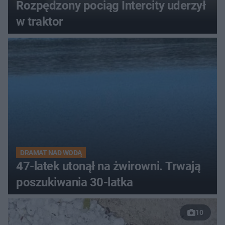
Rozpędzony pociąg Intercity uderzył
w traktor
DRAMAT NAD WODĄ
47-latek utonął na żwirowni. Trwają
poszukiwania 30-latka
10