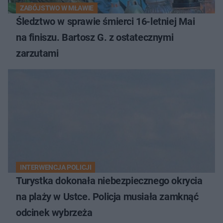
ZABÓJSTWO W MŁAWIE
Śledztwo w sprawie śmierci 16-letniej Mai
na finiszu. Bartosz G. z ostatecznymi
zarzutami
INTERWENCJA POLICJI
Turystka dokonała niebezpiecznego okrycia
na plaży w Ustce. Policja musiała zamknąć
odcinek wybrzeża