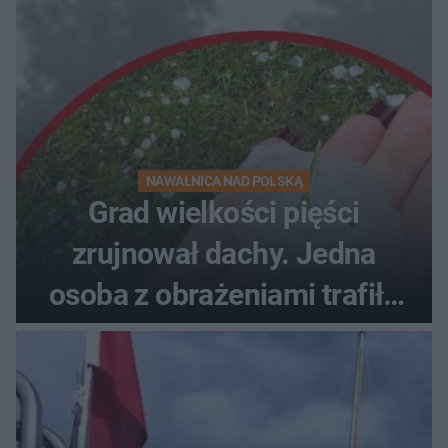
NAWAŁNICA NAD POLSKĄ
Grad wielkości pięści
zrujnował dachy. Jedna
osoba z obrażeniami trafiła
do szpitala