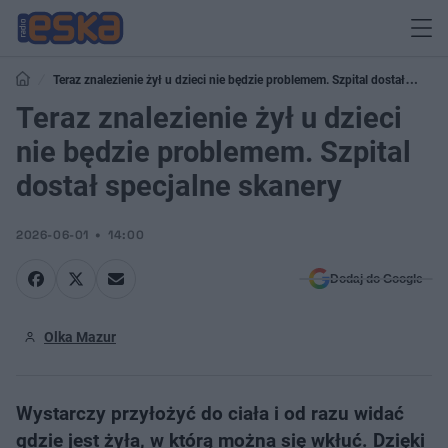
Teraz znalezienie żył u dzieci nie będzie problemem. Szpital dostał
specjalne skanery
Teraz znalezienie żył u dzieci
nie będzie problemem. Szpital
dostał specjalne skanery
2026-06-01
14:00
Dodaj do Google
Olka Mazur
Wystarczy przyłożyć do ciała i od razu widać
gdzie jest żyła, w którą można się wkłuć. Dzięki