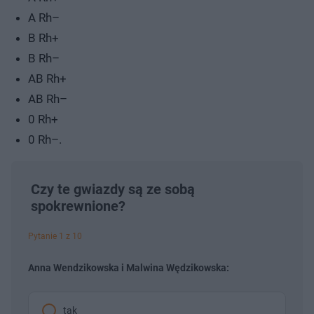
A Rh–
B Rh+
B Rh–
AB Rh+
AB Rh–
0 Rh+
0 Rh–.
Czy te gwiazdy są ze sobą
spokrewnione?
Pytanie 1 z 10
Anna Wendzikowska i Malwina Wędzikowska:
tak