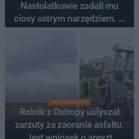
Nastolatkowie zadali mu
ciosy ostrym narzędziem. O
ich losach zdecyduje sąd
rodzinny
ZNISZCZENIE DROGI
Rolnik z Ostropy usłyszał
zarzuty za zaoranie asfaltu.
Jest wniosek o areszt