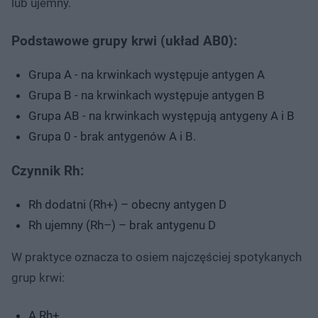
lub ujemny.
Podstawowe grupy krwi (układ AB0):
Grupa A - na krwinkach występuje antygen A
Grupa B - na krwinkach występuje antygen B
Grupa AB - na krwinkach występują antygeny A i B
Grupa 0 - brak antygenów A i B.
Czynnik Rh:
Rh dodatni (Rh+) – obecny antygen D
Rh ujemny (Rh–) – brak antygenu D
W praktyce oznacza to osiem najczęściej spotykanych
grup krwi:
A Rh+