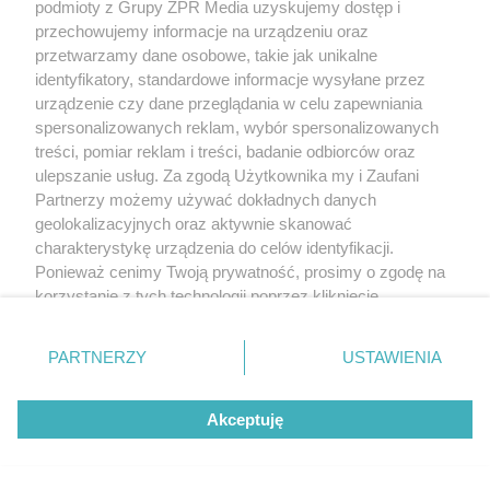
podmioty z Grupy ZPR Media uzyskujemy dostęp i
przechowujemy informacje na urządzeniu oraz
przetwarzamy dane osobowe, takie jak unikalne
identyfikatory, standardowe informacje wysyłane przez
urządzenie czy dane przeglądania w celu zapewniania
spersonalizowanych reklam, wybór spersonalizowanych
treści, pomiar reklam i treści, badanie odbiorców oraz
ulepszanie usług. Za zgodą Użytkownika my i Zaufani
Żaden utwór zamieszczony w serwisie nie może być powielany i
Partnerzy możemy używać dokładnych danych
rozpowszechniany lub dalej rozpowszechniany w jakikolwiek sposób (w
tym także elektroniczny lub mechaniczny) na jakimkolwiek polu
geolokalizacyjnych oraz aktywnie skanować
eksploatacji w jakiejkolwiek formie, włącznie z umieszczaniem w Internecie
charakterystykę urządzenia do celów identyfikacji.
bez pisemnej zgody właściciela praw. Jakiekolwiek użycie lub
Ponieważ cenimy Twoją prywatność, prosimy o zgodę na
wykorzystanie utworów w całości lub w części z naruszeniem prawa, tzn.
bez właściwej zgody, jest zabronione pod groźbą kary i może być ścigane
korzystanie z tych technologii poprzez kliknięcie
prawnie.
„Akceptuję”. Zgoda jest dobrowolna i zawsze możesz ją
zmienić/wycofać klikając przycisk ustawień prywatności
PARTNERZY
USTAWIENIA
znajdujący się w lewym dolnym rogu strony
. Niektóre
rodzaje przetwarzania danych nie wymagają zgody
Akceptuję
użytkownika, ale masz prawo sprzeciwić się takiemu
przetwarzaniu. Preferencje będą miały zastosowanie tylko
O nas
na tej witrynie.