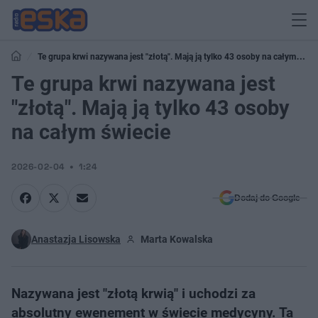
Te grupa krwi nazywana jest "złotą". Mają ją tylko 43 osoby na całym
świecie
Te grupa krwi nazywana jest
"złotą". Mają ją tylko 43 osoby
na całym świecie
2026-02-04
1:24
Dodaj do Google
Anastazja Lisowska
Marta Kowalska
Nazywana jest "złotą krwią" i uchodzi za
absolutny ewenement w świecie medycyny. Ta