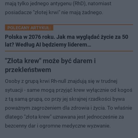
mają tylko jednego antygenu (RhD), natomiast
posiadacze "złotej krwi" nie mają żadnego.
POLECANY ARTYKUŁ:
Polska w 2076 roku. Jak ma wyglądać życie za 50
lat? Według AI będziemy liderem…
"Złota krew" może być darem i
przekleństwem
Osoby z grupą krwi Rh-null znajdują się w trudnej
sytuacji - same mogą przyjąć krew wyłącznie od kogoś
z tą samą grupą, co przy jej skrajnej rzadkości bywa
poważnym zagrożeniem dla zdrowia i życia. To właśnie
dlatego "złota krew" uznawana jest jednocześnie za
bezcenny dar i ogromne medyczne wyzwanie.