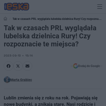
Tak w czasach PRL wyglądała lubelska dzielnica Rury! Czy rozpoznacie te
miejsca?
Tak w czasach PRL wyglądała
lubelska dzielnica Rury! Czy
rozpoznacie te miejsca?
2023-09-13
15:14
Dodaj do Google
Marta Grabiec
Lublin zmienia się z roku na rok. Pojawiają się
nowe budynki, a znikają stare. Nasi rodzicie i