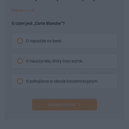
Pytanie 1 z 10
O czym jest „Carte Blanche”?
O napadzie na bank.
O nauczycielu, który traci wzrok.
O pokojówce w obozie koncentracyjnym.
Następne pytanie