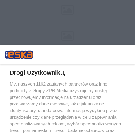
Drogi Użytkowniku,
My, naszych 1162 zaufanych partnerów oraz inne
Żaden utwór zamieszczony w serwisie nie może być powielany i
podmioty z Grupy ZPR Media uzyskujemy dostęp i
rozpowszechniany lub dalej rozpowszechniany w jakikolwiek sposób (w
przechowujemy informacje na urządzeniu oraz
tym także elektroniczny lub mechaniczny) na jakimkolwiek polu
eksploatacji w jakiejkolwiek formie, włącznie z umieszczaniem w
przetwarzamy dane osobowe, takie jak unikalne
Internecie bez pisemnej zgody właściciela praw. Jakiekolwiek użycie lub
identyfikatory, standardowe informacje wysyłane przez
wykorzystanie utworów w całości lub w części z naruszeniem prawa,
tzn. bez właściwej zgody, jest zabronione pod groźbą kary i może być
urządzenie czy dane przeglądania w celu zapewniania
ścigane prawnie.
spersonalizowanych reklam, wybór spersonalizowanych
treści, pomiar reklam i treści, badanie odbiorców oraz