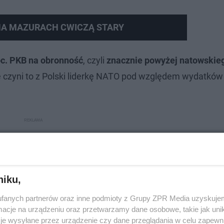
NA MAZURACH CWICZĄ STARY
oc. PKB na obronność
, czyli
znacznie powyżej natowskie
 czyni to z Polski liderkę NATO pod względem wydatków
niku,
fanych partnerów oraz inne podmioty z Grupy ZPR Media uzyskujem
cje na urządzeniu oraz przetwarzamy dane osobowe, takie jak unika
je wysyłane przez urządzenie czy dane przeglądania w celu zapewn