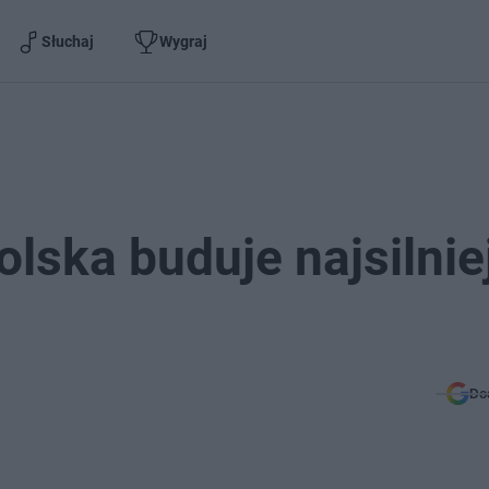
Słuchaj
Wygraj
olska buduje najsilnie
Do