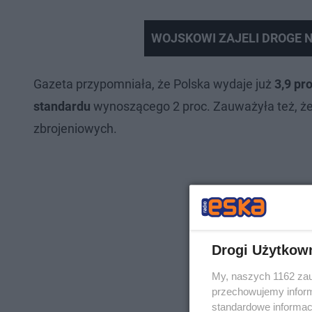
WOJSKOWI ZAJELI DROGE 
Gazeta przypomniała, że Polska wydaje już
3,9 pr
standardu
wynoszącego 2 proc. Zauważyła też, że
zbrojeniowych.
Drogi Użytkow
My, naszych 1162 zau
przechowujemy informa
standardowe informac