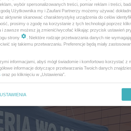
klam, wybór spersonalizowanych treści, pomiar reklam i treści, bad
 zgodą Użytkownika my i Zaufani Partnerzy możemy używać dokład
az aktywnie skanować charakterystykę urządzenia do celów identyfi
ść, prosimy o zgodę na korzystanie z tych technologii poprzez klikn
a i zawsze możesz ją zmienić/wycofać klikając przycisk ustawień pr
 najsilniejszą formacją będzie Platforma Obywatelska, ni
ogu strony
. Niektóre rodzaje przetwarzania danych nie wymagaj
iwić się takiemu przetwarzaniu. Preferencje będą miały zastosowanie
hcemy, aby nasi sojusznicy postrzegali Polskę jako kraj
szymi informacjami, abyś mógł świadomie i komfortowo korzystać z
lnego ministra obrony Tomasza Siemoniaka z niedawne
gółowe informacje dotyczące przetwarzania Twoich danych znajdzi
s
oraz po kliknięciu w „Ustawienia”.
USTAWIENIA