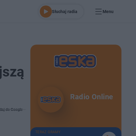
Słuchaj radia
Menu
jszą
Radio Online
daj do Google
TERAZ GRAMY