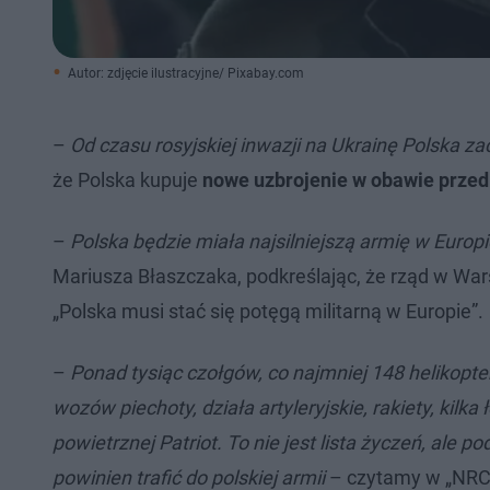
Autor: zdjęcie ilustracyjne/ Pixabay.com
–
Od czasu rosyjskiej inwazji na Ukrainę Polska za
że Polska kupuje
nowe uzbrojenie w obawie przed
–
Polska będzie miała najsilniejszą armię w Europi
Mariusza Błaszczaka, podkreślając, że rząd w Wars
„Polska musi stać się potęgą militarną w Europie”.
–
Ponad tysiąc czołgów, co najmniej 148 helikopt
wozów piechoty, działa artyleryjskie, rakiety, kil
powietrznej Patriot. To nie jest lista życzeń, al
powinien trafić do polskiej armii
– czytamy w „NRC