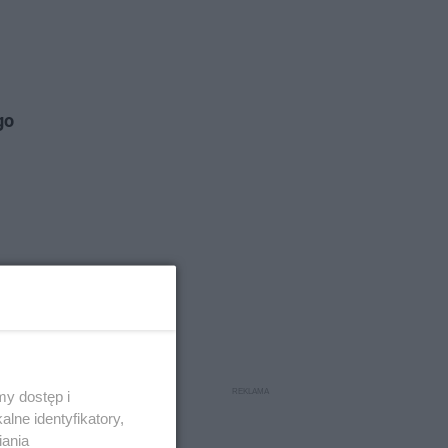
go
y dostęp i
lne identyfikatory,
iania