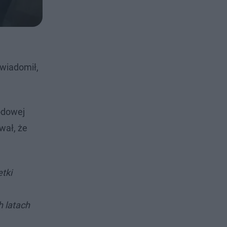
wiadomił,
odowej
wał, że
tki
h latach