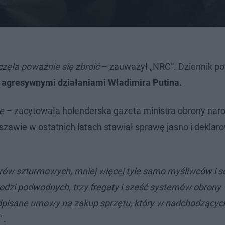
częła poważnie się zbroić
– zauważył „NRC”. Dziennik po
 agresywnymi działaniami Władimira Putina.
e
– zacytowała holenderska gazeta ministra obrony nar
zawie w ostatnich latach stawiał sprawę jasno i deklaro
erów szturmowych, mniej więcej tyle samo myśliwców i se
ka łodzi podwodnych, trzy fregaty i sześć systemów obrony
e podpisane umowy na zakup sprzętu, który w nadchodzącyc
”.