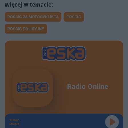
POŚCIG ZA MOTOCYKLISTĄ
POŚCIG
POŚCIG POLICYJNY
Radio Online
TERAZ
GRAMY