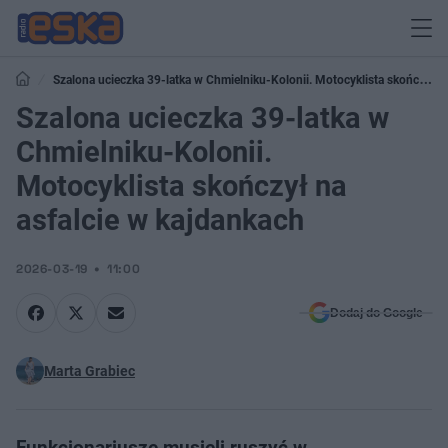
Szalona ucieczka 39-latka w Chmielniku-Kolonii. Motocyklista skończył
na asfalcie w kajdankach
Szalona ucieczka 39-latka w
Chmielniku-Kolonii.
Motocyklista skończył na
asfalcie w kajdankach
2026-03-19
11:00
Dodaj do Google
Marta Grabiec
Funkcjonariusze musieli ruszyć w