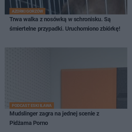
AZORKI GORZÓW
Trwa walka z nosówką w schronisku. Są
śmiertelne przypadki. Uruchomiono zbiórkę!
PODCAST ESKI IŁAWA
Mudslinger zagra na jednej scenie z
Pidżama Porno