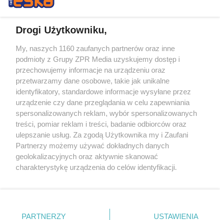
Drogi Użytkowniku,
My, naszych 1160 zaufanych partnerów oraz inne
Żaden utwór zamieszczony w serwisie nie może być powielany i
podmioty z Grupy ZPR Media uzyskujemy dostęp i
rozpowszechniany lub dalej rozpowszechniany w jakikolwiek sposób (w
przechowujemy informacje na urządzeniu oraz
tym także elektroniczny lub mechaniczny) na jakimkolwiek polu
eksploatacji w jakiejkolwiek formie, włącznie z umieszczaniem w
przetwarzamy dane osobowe, takie jak unikalne
Internecie bez pisemnej zgody właściciela praw. Jakiekolwiek użycie lub
identyfikatory, standardowe informacje wysyłane przez
wykorzystanie utworów w całości lub w części z naruszeniem prawa,
tzn. bez właściwej zgody, jest zabronione pod groźbą kary i może być
urządzenie czy dane przeglądania w celu zapewniania
ścigane prawnie.
spersonalizowanych reklam, wybór spersonalizowanych
treści, pomiar reklam i treści, badanie odbiorców oraz
ulepszanie usług. Za zgodą Użytkownika my i Zaufani
Partnerzy możemy używać dokładnych danych
geolokalizacyjnych oraz aktywnie skanować
charakterystykę urządzenia do celów identyfikacji.
Ponieważ cenimy Twoją prywatność, prosimy o zgodę na
O nas
korzystanie z tych technologii poprzez kliknięcie
Informacje prawne
„Akceptuję”. Zgoda jest dobrowolna i zawsze możesz ją
zmienić/wycofać klikając przycisk ustawień prywatności
PARTNERZY
USTAWIENIA
Nasze serwisy