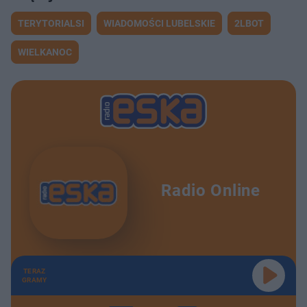
TERYTORIALSI
WIADOMOŚCI LUBELSKIE
2LBOT
WIELKANOC
Radio Online
TERAZ
GRAMY