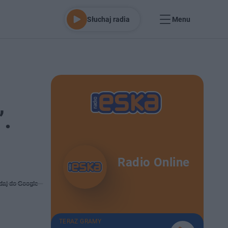
Słuchaj radia
Menu
.
Radio Online
daj do Google
TERAZ GRAMY