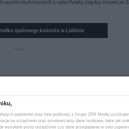
uczelni technicznych z całej Polski, między innymi ze S
środku spalonego kościoła w Lublinie
niku,
fanych partnerów oraz inne podmioty z Grupy ZPR Media uzyskujem
cje na urządzeniu oraz przetwarzamy dane osobowe, takie jak unika
je wysyłane przez urządzenie czy dane przeglądania w celu zapewn