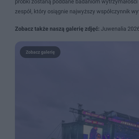
próbki zostaną poddane badaniom wytrzymałości n
zespół, który osiągnie najwyższy współczynnik w
Zobacz także naszą galerię zdjęć:
Juwenalia 2026