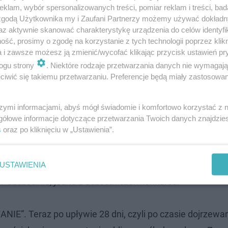
klam, wybór spersonalizowanych treści, pomiar reklam i treści, bad
amieszać beton. Musi to być specjalna
 zgodą Użytkownika my i Zaufani Partnerzy możemy używać dokład
az aktywnie skanować charakterystykę urządzenia do celów identyfi
y przygotowane przez uczelnię w Lublinie
ść, prosimy o zgodę na korzystanie z tych technologii poprzez klikn
y, więc próbowaliśmy ją też odtworzyć u
a i zawsze możesz ją zmienić/wycofać klikając przycisk ustawień pr
ogu strony
. Niektóre rodzaje przetwarzania danych nie wymagaj
 tutaj materiały były lekko inne, więc nie do
iwić się takiemu przetwarzaniu. Preferencje będą miały zastosowanie
ak się spodziewaliśmy, ale mamy nadzieję, że
k naprawdę najważniejsza była wytrzymałość
szymi informacjami, abyś mógł świadomie i komfortowo korzystać z
szych obliczeniach spodziewamy się około 70
gółowe informacje dotyczące przetwarzania Twoich danych znajdzi
s
oraz po kliknięciu w „Ustawienia”.
równać do połowy małego samochodu
e takie obciążenie ta kostka wytrzyma - mówi
 z Zachodniopomorskiego Uniwersytetu
USTAWIENIA
 Szczecinie, jedna z uczestniczek konkursu.
IE”. Teraz po upływie 28 dni, czyli po czasie dojrzewa