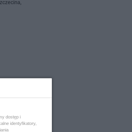
zczecina,
y dostęp i
lne identyfikatory,
iania