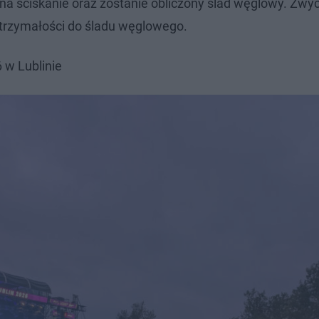
a ściskanie oraz zostanie obliczony ślad węglowy. Zwy
ytrzymałości do śladu węglowego.
 w Lublinie