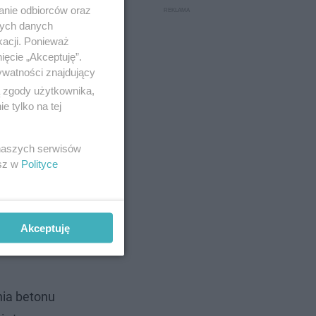
anie odbiorców oraz
nych danych
kacji. Ponieważ
ięcie „Akceptuję”.
ywatności znajdujący
ą zgody użytkownika,
 tylko na tej
 naszych serwisów
esz w
Polityce
Akceptuję
nia betonu