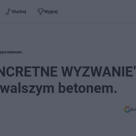
Słuchaj
Wygraj
szym betonem.
CONCRETNE WYZWANIE”
trwalszym betonem.
Do