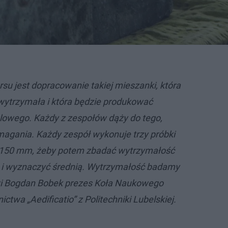
su jest dopracowanie takiej mieszanki, która
 wytrzymała i która będzie produkować
lowego. Każdy z zespołów dąży do tego,
magania. Każdy zespół wykonuje trzy próbki
 150 mm, żeby potem zbadać wytrzymałość
h i wyznaczyć średnią. Wytrzymałość badamy
wi Bogdan Bobek prezes Koła Naukowego
ctwa „Aedificatio” z Politechniki Lubelskiej.