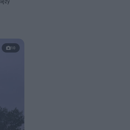
cięży
10