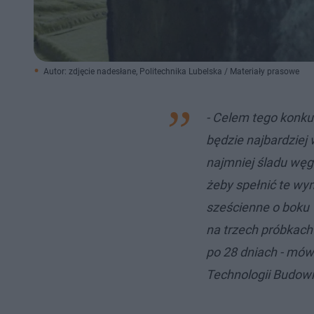
Autor: zdjęcie nadesłane, Politechnika Lubelska / Materiały prasowe
- Celem tego konkur
będzie najbardziej
najmniej śladu węg
żeby spełnić te wy
sześcienne o boku
na trzech próbkac
po 28 dniach - mó
Technologii Budowni