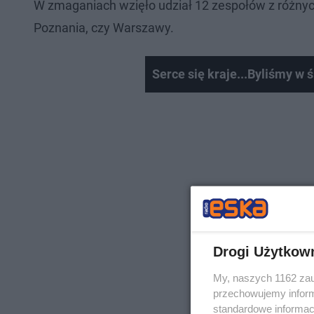
W zmaganiach wzięło udział 12 zespołów z różnych 
Poznania, czy Warszawy.
Serce się kraje...Byliśmy w 
Drogi Użytkow
My, naszych 1162 zau
przechowujemy informa
standardowe informac