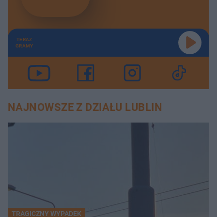
TERAZ
GRAMY
NAJNOWSZE Z DZIAŁU LUBLIN
TRAGICZNY WYPADEK