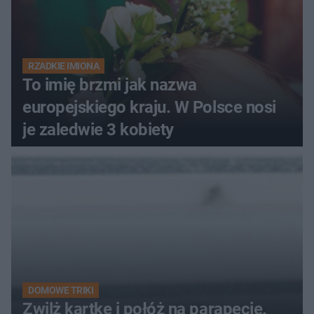
RZADKIE IMIONA
To imię brzmi jak nazwa
europejskiego kraju. W Polsce nosi
je zaledwie 3 kobiety
DOMOWE TRIKI
Zwilż kartkę i połóż na parapecie.