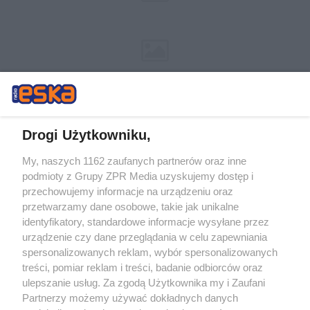
Drogi Użytkowniku,
My, naszych 1162 zaufanych partnerów oraz inne
Żaden utwór zamieszczony w serwisie nie może być powielany i
podmioty z Grupy ZPR Media uzyskujemy dostęp i
rozpowszechniany lub dalej rozpowszechniany w jakikolwiek sposób (w
tym także elektroniczny lub mechaniczny) na jakimkolwiek polu
przechowujemy informacje na urządzeniu oraz
eksploatacji w jakiejkolwiek formie, włącznie z umieszczaniem w
przetwarzamy dane osobowe, takie jak unikalne
Internecie bez pisemnej zgody właściciela praw. Jakiekolwiek użycie lub
identyfikatory, standardowe informacje wysyłane przez
wykorzystanie utworów w całości lub w części z naruszeniem prawa,
tzn. bez właściwej zgody, jest zabronione pod groźbą kary i może być
urządzenie czy dane przeglądania w celu zapewniania
ścigane prawnie.
spersonalizowanych reklam, wybór spersonalizowanych
treści, pomiar reklam i treści, badanie odbiorców oraz
ulepszanie usług. Za zgodą Użytkownika my i Zaufani
Partnerzy możemy używać dokładnych danych