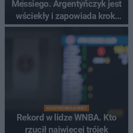
Messiego. Argentyńczyk jest
wściekły i zapowiada kroki
prawne
KOSZYKÓWKA KOBIET
Rekord w lidze WNBA. Kto
rzucił najwięcej trójek