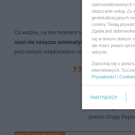
spersonalizowanych re
ulepszanie usług. Za
geolokalizacyjnych or
cenimy Twoją prywatno
Zgoda jest dobrowoln
Co ważne, na ten moment nie ma informacji o p
się w lewym dolnym r
sieci nie oznacza automatycznie zniknięcia marki
ale masz prawo sprzec
pod nowym właścicielem i ewentualnie zmienioną 
witrynie.
Zapoznaj się z poniż
Jesteśmy w trakcie
internetowych. Szcze
Prywatności
i
Cookie
strategicznie słus
zainteresowanymi s
zobowiązanie do s
PARTNERZY
obrotowego -
mówił
prezes Grupy Pepco