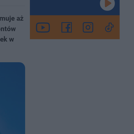
jmuje aż
ontów
wek w