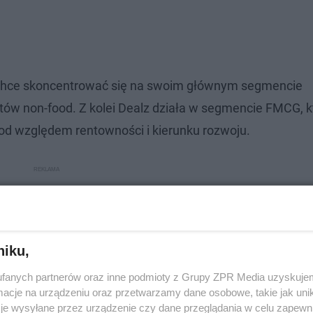
o chce skoncentrować się na swoim głównym segmencie
któw non-food. Z kolei Dealz działa w segmencie FMCG, k
pod względem rentowności i kierunku rozwoju.
niku,
fanych partnerów oraz inne podmioty z Grupy ZPR Media uzyskujem
cje na urządzeniu oraz przetwarzamy dane osobowe, takie jak unika
je wysyłane przez urządzenie czy dane przeglądania w celu zapewn