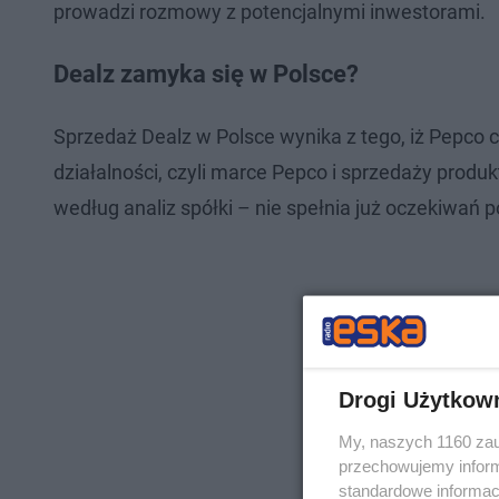
prowadzi rozmowy z potencjalnymi inwestorami.
Dealz zamyka się w Polsce?
Sprzedaż Dealz w Polsce wynika z tego, iż Pepc
działalności, czyli marce Pepco i sprzedaży produ
według analiz spółki – nie spełnia już oczekiwań 
Drogi Użytkow
My, naszych 1160 zau
przechowujemy informa
standardowe informac