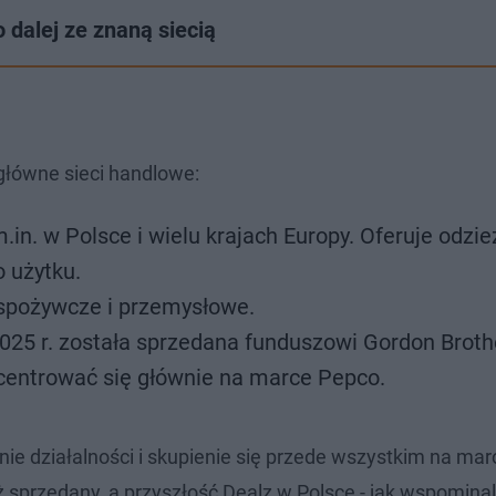
dalej ze znaną siecią
główne sieci handlowe:
n. w Polsce i wielu krajach Europy. Oferuje odzież
 użytku.
 spożywcze i przemysłowe.
025 r. została sprzedana funduszowi Gordon Broth
entrować się głównie na marce Pepco.
ie działalności i skupienie się przede wszystkim na ma
ż sprzedany, a przyszłość Dealz w Polsce - jak wspominal