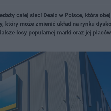
daży całej sieci Dealz w Polsce, która obe
zny, który może zmienić układ na rynku dysk
alsze losy popularnej marki oraz jej placó