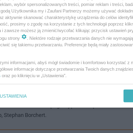
klam, wybór spersonalizowanych treści, pomiar reklam i treści, bad
 zgodą Użytkownika my i Zaufani Partnerzy możemy używać dokład
az aktywnie skanować charakterystykę urządzenia do celów identyfi
ść, prosimy o zgodę na korzystanie z tych technologii poprzez klikn
a i zawsze możesz ją zmienić/wycofać klikając przycisk ustawień pr
lanowanych masowych zamknięciach sklepów Dealz.
Sama
ogu strony
. Niektóre rodzaje przetwarzania danych nie wymagaj
 z rynku.
W praktyce oznacza to, że sklepy mogą dalej dzi
iwić się takiemu przetwarzaniu. Preferencje będą miały zastosowanie
strategią biznesową.
szymi informacjami, abyś mógł świadomie i komfortowo korzystać z
 procesu sprzedaży Dealz. To dla nas
gółowe informacje dotyczące przetwarzania Twoich danych znajdzi
s
oraz po kliknięciu w „Ustawienia”.
zne posunięcie. Obecnie rozmawiamy z
tronami i potwierdzamy nasz zamiar i
przedaży Dealz przed końcem naszego roku
USTAWIENIA
 w rozmowie z Polską Agencją Prasową
, Stephan Borchert.