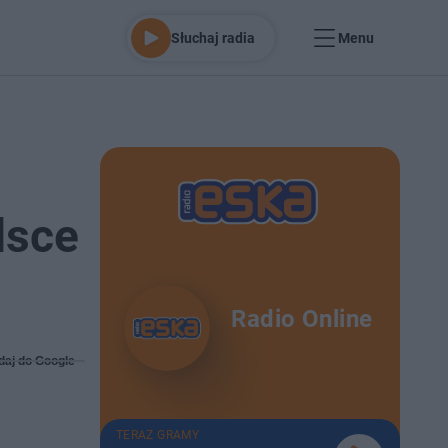
Słuchaj radia
Menu
lsce
Radio Online
daj do Google
TERAZ GRAMY