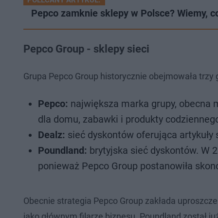
POLECANY ARTYKUŁ:
Pepco zamknie sklepy w Polsce? Wiemy, co 
Pepco Group - sklepy sieci
Grupa Pepco Group historycznie obejmowała trzy 
Pepco:
największa marka grupy, obecna m.i
dla domu, zabawki i produkty codziennego
Dealz:
sieć dyskontów oferująca artykuły
Poundland:
brytyjska sieć dyskontów. W 2
ponieważ Pepco Group postanowiła skonc
Obecnie strategia Pepco Group zakłada uproszczen
jako głównym filarze biznesu. Poundland został ju