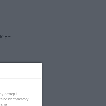
tóry –
y dostęp i
lne identyfikatory,
iania