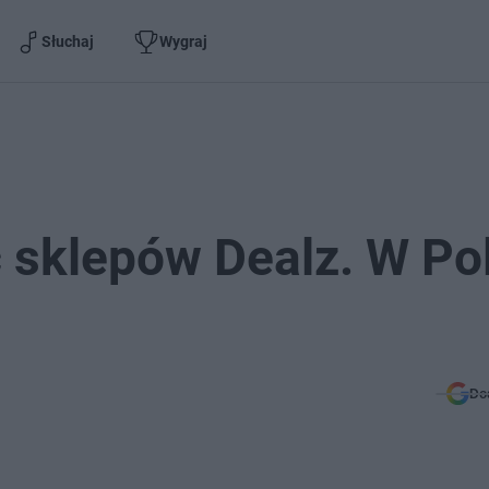
Słuchaj
Wygraj
ć sklepów Dealz. W Po
Do