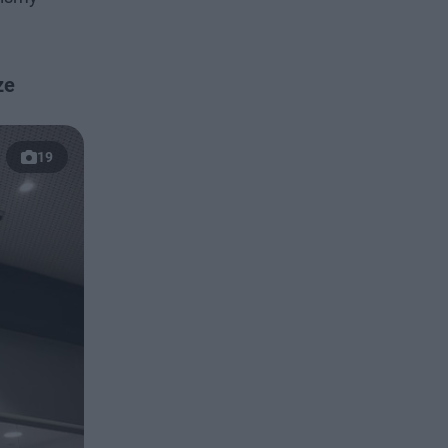
ze
19