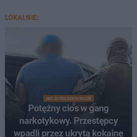
LOKALNIE:
AKCJA POLSKICH SŁUŻB
Potężny cios w gang
narkotykowy. Przestępcy
wpadli przez ukrytą kokainę