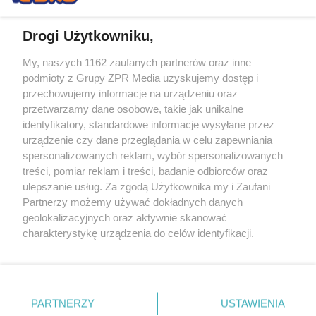
Drogi Użytkowniku,
My, naszych 1162 zaufanych partnerów oraz inne
Żaden utwór zamieszczony w serwisie nie może być powielany i
podmioty z Grupy ZPR Media uzyskujemy dostęp i
rozpowszechniany lub dalej rozpowszechniany w jakikolwiek sposób (w
tym także elektroniczny lub mechaniczny) na jakimkolwiek polu
przechowujemy informacje na urządzeniu oraz
eksploatacji w jakiejkolwiek formie, włącznie z umieszczaniem w
przetwarzamy dane osobowe, takie jak unikalne
Internecie bez pisemnej zgody właściciela praw. Jakiekolwiek użycie lub
identyfikatory, standardowe informacje wysyłane przez
wykorzystanie utworów w całości lub w części z naruszeniem prawa,
tzn. bez właściwej zgody, jest zabronione pod groźbą kary i może być
urządzenie czy dane przeglądania w celu zapewniania
ścigane prawnie.
spersonalizowanych reklam, wybór spersonalizowanych
treści, pomiar reklam i treści, badanie odbiorców oraz
ulepszanie usług. Za zgodą Użytkownika my i Zaufani
Partnerzy możemy używać dokładnych danych
geolokalizacyjnych oraz aktywnie skanować
charakterystykę urządzenia do celów identyfikacji.
Ponieważ cenimy Twoją prywatność, prosimy o zgodę na
O nas
korzystanie z tych technologii poprzez kliknięcie
Informacje prawne
„Akceptuję”. Zgoda jest dobrowolna i zawsze możesz ją
zmienić/wycofać klikając przycisk ustawień prywatności
PARTNERZY
USTAWIENIA
Nasze serwisy
znajdujący się w lewym dolnym rogu strony
. Niektóre