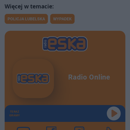
POLICJA LUBELSKA
WYPADEK
Radio Online
TERAZ
GRAMY