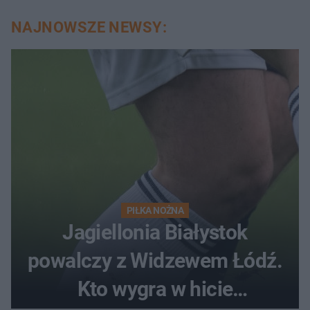
NAJNOWSZE NEWSY:
PIŁKA NOŻNA
Jagiellonia Białystok
powalczy z Widzewem Łódź.
Kto wygra w hicie