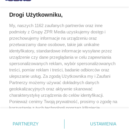
Drogi Użytkowniku,
My, naszych 1162 zaufanych partnerów oraz inne
Żaden utwór zamieszczony w serwisie nie może być powielany i
podmioty z Grupy ZPR Media uzyskujemy dostęp i
rozpowszechniany lub dalej rozpowszechniany w jakikolwiek sposób (w
tym także elektroniczny lub mechaniczny) na jakimkolwiek polu
przechowujemy informacje na urządzeniu oraz
eksploatacji w jakiejkolwiek formie, włącznie z umieszczaniem w Internecie
przetwarzamy dane osobowe, takie jak unikalne
bez pisemnej zgody właściciela praw. Jakiekolwiek użycie lub
identyfikatory, standardowe informacje wysyłane przez
wykorzystanie utworów w całości lub w części z naruszeniem prawa, tzn.
bez właściwej zgody, jest zabronione pod groźbą kary i może być ścigane
urządzenie czy dane przeglądania w celu zapewniania
prawnie.
spersonalizowanych reklam, wybór spersonalizowanych
treści, pomiar reklam i treści, badanie odbiorców oraz
ulepszanie usług. Za zgodą Użytkownika my i Zaufani
Partnerzy możemy używać dokładnych danych
geolokalizacyjnych oraz aktywnie skanować
charakterystykę urządzenia do celów identyfikacji.
Ponieważ cenimy Twoją prywatność, prosimy o zgodę na
O nas
korzystanie z tych technologii poprzez kliknięcie
Informacje prawne
„Akceptuję”. Zgoda jest dobrowolna i zawsze możesz ją
zmienić/wycofać klikając przycisk ustawień prywatności
Nasze serwisy
PARTNERZY
USTAWIENIA
znajdujący się w lewym dolnym rogu strony
. Niektóre