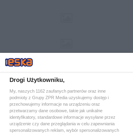
Drogi Użytkowniku,
My, naszych 1162 zaufanych partnerów oraz inne
Żaden utwór zamieszczony w serwisie nie może być powielany i
podmioty z Grupy ZPR Media uzyskujemy dostęp i
rozpowszechniany lub dalej rozpowszechniany w jakikolwiek sposób (w
przechowujemy informacje na urządzeniu oraz
tym także elektroniczny lub mechaniczny) na jakimkolwiek polu
eksploatacji w jakiejkolwiek formie, włącznie z umieszczaniem w
przetwarzamy dane osobowe, takie jak unikalne
Internecie bez pisemnej zgody właściciela praw. Jakiekolwiek użycie lub
identyfikatory, standardowe informacje wysyłane przez
wykorzystanie utworów w całości lub w części z naruszeniem prawa,
tzn. bez właściwej zgody, jest zabronione pod groźbą kary i może być
urządzenie czy dane przeglądania w celu zapewniania
ścigane prawnie.
spersonalizowanych reklam, wybór spersonalizowanych