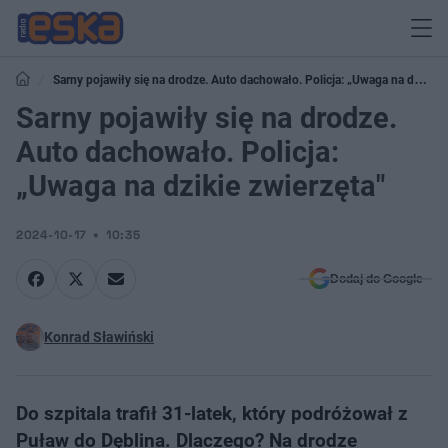
Sarny pojawiły się na drodze. Auto dachowało. Policja: „Uwaga na dzikie
zwierzęta"
Sarny pojawiły się na drodze.
Auto dachowało. Policja:
„Uwaga na dzikie zwierzęta"
2024-10-17
10:35
Dodaj do Google
Konrad Sławiński
Do szpitala trafił 31-latek, który podróżował z
Puław do Dęblina. Dlaczego? Na drodze