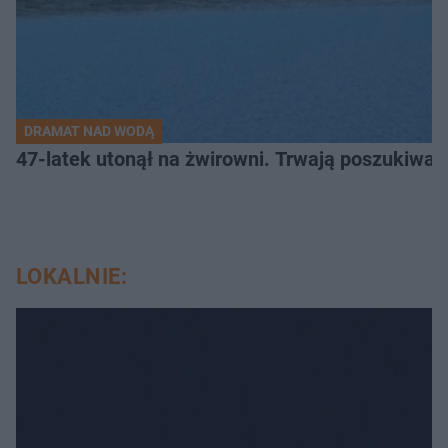
DRAMAT NAD WODĄ
47-latek utonął na żwirowni. Trwają poszukiwan
LOKALNIE: