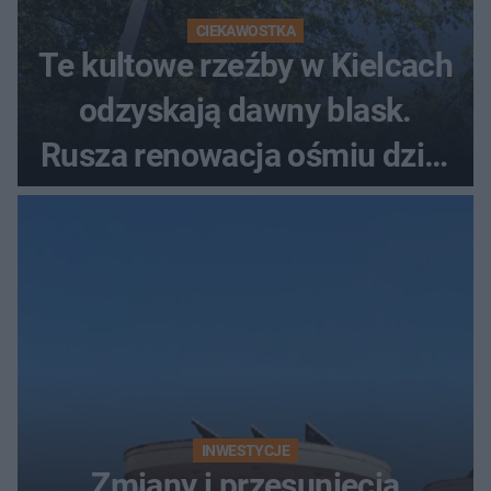
CIEKAWOSTKA
Te kultowe rzeźby w Kielcach
odzyskają dawny blask.
Rusza renowacja ośmiu dzieł
z lat 70.
INWESTYCJE
Zmiany i przesunięcia