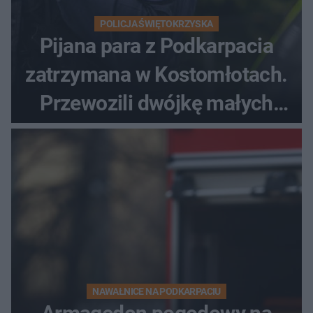
POLICJA ŚWIĘTOKRZYSKA
Pijana para z Podkarpacia
zatrzymana w Kostomłotach.
Przewozili dwójkę małych
dzieci
NAWAŁNICE NA PODKARPACIU