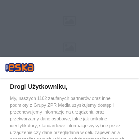
Drogi Użytkowniku,
My, naszych 1162 zaufanych partnerów oraz inne
Żaden utwór zamieszczony w serwisie nie może być powielany i
podmioty z Grupy ZPR Media uzyskujemy dostęp i
rozpowszechniany lub dalej rozpowszechniany w jakikolwiek sposób (w
tym także elektroniczny lub mechaniczny) na jakimkolwiek polu
przechowujemy informacje na urządzeniu oraz
eksploatacji w jakiejkolwiek formie, włącznie z umieszczaniem w Internecie
przetwarzamy dane osobowe, takie jak unikalne
bez pisemnej zgody właściciela praw. Jakiekolwiek użycie lub
wykorzystanie utworów w całości lub w części z naruszeniem prawa, tzn.
identyfikatory, standardowe informacje wysyłane przez
bez właściwej zgody, jest zabronione pod groźbą kary i może być ścigane
urządzenie czy dane przeglądania w celu zapewniania
prawnie.