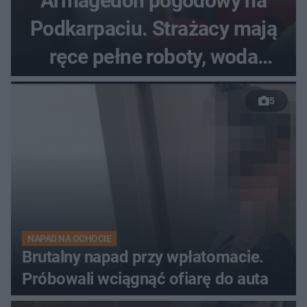
Armagedon pogodowy na
Podkarpaciu. Strażacy mają
ręce pełne roboty, woda
zalewa posesje i budynki
5
NAPAD NA OCHOCIE
Brutalny napad przy wpłatomacie.
Próbowali wciągnąć ofiarę do auta