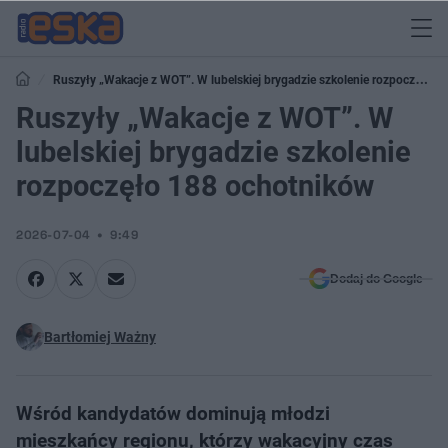
Ruszyły „Wakacje z WOT”. W lubelskiej brygadzie szkolenie rozpoczęło
188 ochotników
Ruszyły „Wakacje z WOT”. W
lubelskiej brygadzie szkolenie
rozpoczęło 188 ochotników
2026-07-04
9:49
Dodaj do Google
Bartłomiej Ważny
Wśród kandydatów dominują młodzi
mieszkańcy regionu, którzy wakacyjny czas