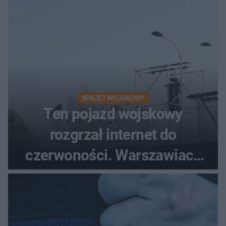
SPRZĘT WOJSKOWY
Ten pojazd wojskowy
rozgrzał internet do
czerwoności. Warszawiacy
pytali, czy to Mad Max!