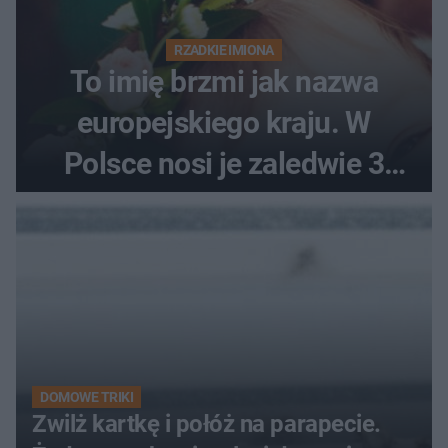
RZADKIE IMIONA
To imię brzmi jak nazwa
europejskiego kraju. W
Polsce nosi je zaledwie 3
kobiety
DOMOWE TRIKI
Zwilż kartkę i połóż na parapecie.