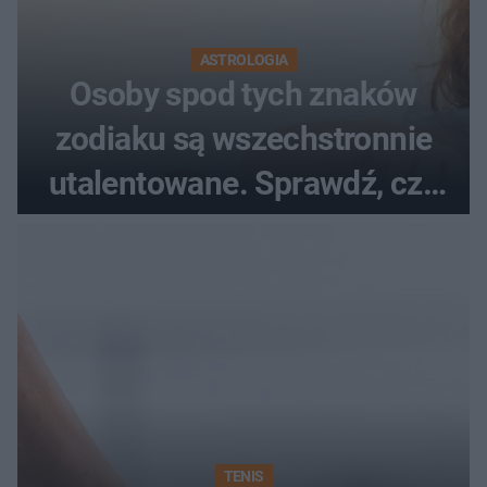
ASTROLOGIA
Osoby spod tych znaków
zodiaku są wszechstronnie
utalentowane. Sprawdź, czy
twój znak znajduje się na
liście
TENIS