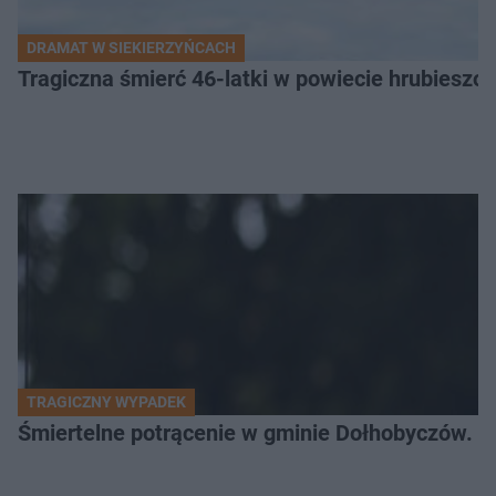
DRAMAT W SIEKIERZYŃCACH
Tragiczna śmierć 46-latki w powiecie hrubieszows
TRAGICZNY WYPADEK
Śmiertelne potrącenie w gminie Dołhobyczów. Po