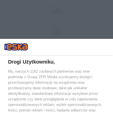
Drogi Użytkowniku,
My, naszych 1162 zaufanych partnerów oraz inne
Żaden utwór zamieszczony w serwisie nie może być powielany i
podmioty z Grupy ZPR Media uzyskujemy dostęp i
rozpowszechniany lub dalej rozpowszechniany w jakikolwiek sposób (w
tym także elektroniczny lub mechaniczny) na jakimkolwiek polu
przechowujemy informacje na urządzeniu oraz
eksploatacji w jakiejkolwiek formie, włącznie z umieszczaniem w
przetwarzamy dane osobowe, takie jak unikalne
Internecie bez pisemnej zgody właściciela praw. Jakiekolwiek użycie lub
identyfikatory, standardowe informacje wysyłane przez
wykorzystanie utworów w całości lub w części z naruszeniem prawa,
tzn. bez właściwej zgody, jest zabronione pod groźbą kary i może być
urządzenie czy dane przeglądania w celu zapewniania
ścigane prawnie.
spersonalizowanych reklam, wybór spersonalizowanych
treści, pomiar reklam i treści, badanie odbiorców oraz