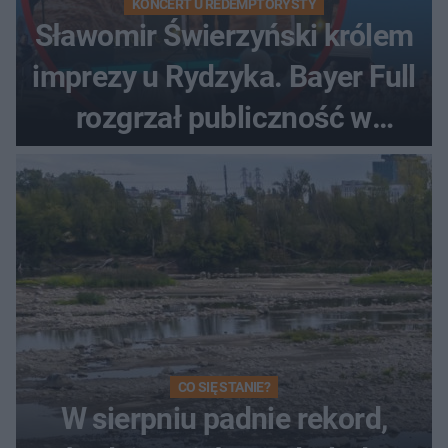
KONCERT U REDEMPTORYSTY
Sławomir Świerzyński królem
imprezy u Rydzyka. Bayer Full
rozgrzał publiczność w
Toruniu
CO SIĘ STANIE?
W sierpniu padnie rekord,