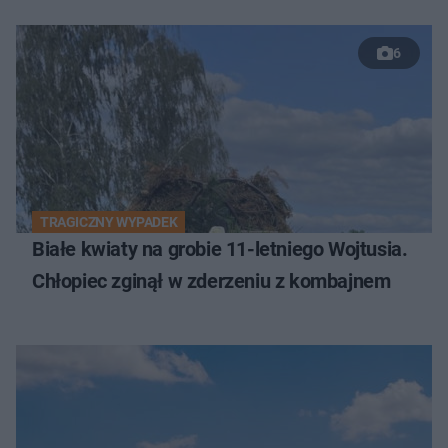
6
TRAGICZNY WYPADEK
Białe kwiaty na grobie 11-letniego Wojtusia.
Chłopiec zginął w zderzeniu z kombajnem