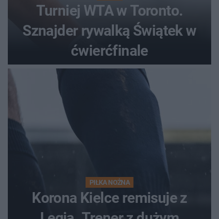
Turniej WTA w Toronto.
Sznajder rywalką Świątek w
ćwierćfinale
PIŁKA NOŻNA
Korona Kielce remisuje z
Legią. Trener z dużym