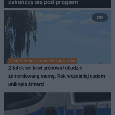
zakończy się pod progiem
9
PROCES W PIOTRKOWIE TRYBUNALSKIM
2-latek we krwi próbował obudzić
zamordowaną mamę. Rok wcześniej cudem
uniknęła śmierci