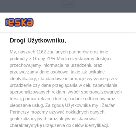
Drogi Użytkowniku,
My, naszych 1162 zaufanych partnerów oraz inne
Żaden utwór zamieszczony w serwisie nie może być powielany i
podmioty z Grupy ZPR Media uzyskujemy dostęp i
rozpowszechniany lub dalej rozpowszechniany w jakikolwiek sposób (w
tym także elektroniczny lub mechaniczny) na jakimkolwiek polu
przechowujemy informacje na urządzeniu oraz
eksploatacji w jakiejkolwiek formie, włącznie z umieszczaniem w
przetwarzamy dane osobowe, takie jak unikalne
Internecie bez pisemnej zgody właściciela praw. Jakiekolwiek użycie lub
identyfikatory, standardowe informacje wysyłane przez
wykorzystanie utworów w całości lub w części z naruszeniem prawa,
tzn. bez właściwej zgody, jest zabronione pod groźbą kary i może być
urządzenie czy dane przeglądania w celu zapewniania
ścigane prawnie.
spersonalizowanych reklam, wybór spersonalizowanych
treści, pomiar reklam i treści, badanie odbiorców oraz
ulepszanie usług. Za zgodą Użytkownika my i Zaufani
Partnerzy możemy używać dokładnych danych
geolokalizacyjnych oraz aktywnie skanować
charakterystykę urządzenia do celów identyfikacji.
Ponieważ cenimy Twoją prywatność, prosimy o zgodę na
O nas