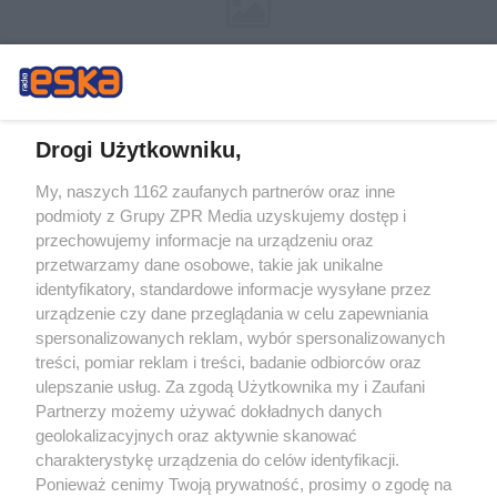
Drogi Użytkowniku,
My, naszych 1162 zaufanych partnerów oraz inne
Żaden utwór zamieszczony w serwisie nie może być powielany i
podmioty z Grupy ZPR Media uzyskujemy dostęp i
rozpowszechniany lub dalej rozpowszechniany w jakikolwiek sposób (w
tym także elektroniczny lub mechaniczny) na jakimkolwiek polu
przechowujemy informacje na urządzeniu oraz
eksploatacji w jakiejkolwiek formie, włącznie z umieszczaniem w Internecie
przetwarzamy dane osobowe, takie jak unikalne
bez pisemnej zgody właściciela praw. Jakiekolwiek użycie lub
wykorzystanie utworów w całości lub w części z naruszeniem prawa, tzn.
identyfikatory, standardowe informacje wysyłane przez
bez właściwej zgody, jest zabronione pod groźbą kary i może być ścigane
urządzenie czy dane przeglądania w celu zapewniania
prawnie.
spersonalizowanych reklam, wybór spersonalizowanych
treści, pomiar reklam i treści, badanie odbiorców oraz
ulepszanie usług. Za zgodą Użytkownika my i Zaufani
Partnerzy możemy używać dokładnych danych
geolokalizacyjnych oraz aktywnie skanować
charakterystykę urządzenia do celów identyfikacji.
O nas
Ponieważ cenimy Twoją prywatność, prosimy o zgodę na