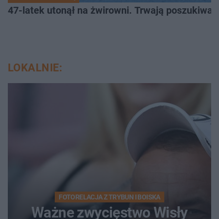
47-latek utonął na żwirowni. Trwają poszukiwan
LOKALNIE:
FOTORELACJA Z TRYBUN I BOISKA
Ważne zwycięstwo Wisły