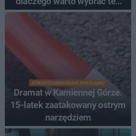
dlaczego warto wybrać ten
kierunek na urlop!
ATAK NOŻOWNIKA NA DOLNYM ŚLĄSKU
Dramat w Kamiennej Górze.
15-latek zaatakowany ostrym
narzędziem