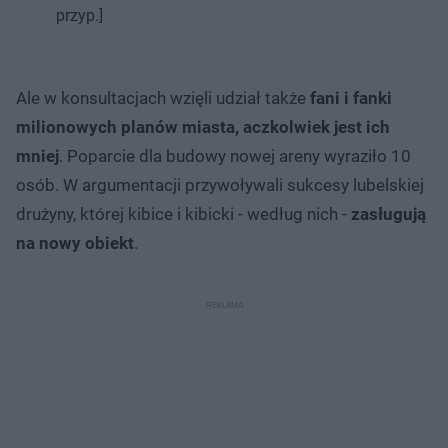
przyp.]
Ale w konsultacjach wzięli udział także
fani i fanki
milionowych planów miasta, aczkolwiek jest ich
mniej
. Poparcie dla budowy nowej areny wyraziło 10
osób. W argumentacji przywoływali sukcesy lubelskiej
drużyny, której kibice i kibicki - według nich -
zasługują
na nowy obiekt
.