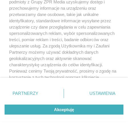
Kret znów rozkopuje trawnik?
podmioty z Grupy ZPR Media uzyskujemy dostęp i
przechowujemy informacje na urządzeniu oraz
Wystarczy popularny produkt
przetwarzamy dane osobowe, takie jak unikalne
identyfikatory, standardowe informacje wysyłane przez
z kuchni, by uciekł w
urządzenie czy dane przeglądania w celu zapewniania
spersonalizowanych reklam, wybór spersonalizowanych
popłochu
treści, pomiar reklam i treści, badanie odbiorców oraz
ulepszanie usług. Za zgodą Użytkownika my i Zaufani
Partnerzy możemy używać dokładnych danych
geolokalizacyjnych oraz aktywnie skanować
charakterystykę urządzenia do celów identyfikacji.
Ponieważ cenimy Twoją prywatność, prosimy o zgodę na
korzystanie z tych technologii poprzez kliknięcie
„Akceptuję”. Zgoda jest dobrowolna i zawsze możesz ją
zmienić/wycofać klikając przycisk ustawień prywatności
PARTNERZY
USTAWIENIA
znajdujący się w lewym dolnym rogu strony
. Niektóre
KOSZYKÓWKA
rodzaje przetwarzania danych nie wymagają zgody
Przyczyna śmierci Brandona
Akceptuję
użytkownika, ale masz prawo sprzeciwić się takiemu
przetwarzaniu. Preferencje będą miały zastosowanie tylko
Clarke'a. Ujawniono wyniki
na tej witrynie.