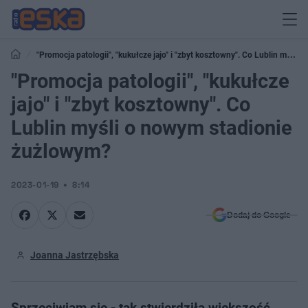
"Promocja patologii", "kukułcze jajo" i "zbyt kosztowny". Co Lublin myśli
o nowym stadionie żużlowym?
"Promocja patologii", "kukułcze
jajo" i "zbyt kosztowny". Co
Lublin myśli o nowym stadionie
żużlowym?
2023-01-19
8:14
Dodaj do Google
Joanna Jastrzębska
Sprzeciwiam się - tak stwierdziła większość