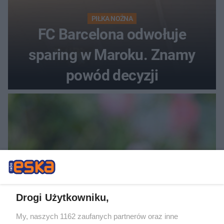
PIŁKA NOŻNA
FC Barcelona odwołuje
sparing w Maroku. Znamy
powód decyzji
Drogi Użytkowniku,
SPOSÓB NA SZKODNIKA
My, naszych 1162 zaufanych partnerów oraz inne