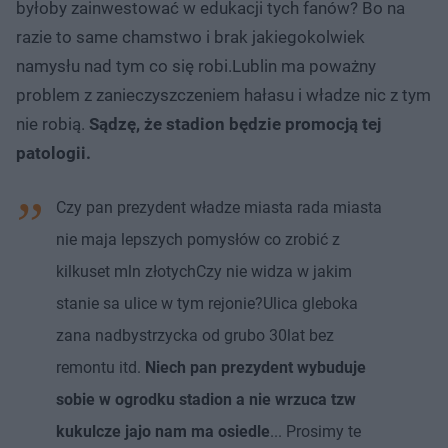
byłoby zainwestować w edukacji tych fanów? Bo na
razie to same chamstwo i brak jakiegokolwiek
namysłu nad tym co się robi.Lublin ma poważny
problem z zanieczyszczeniem hałasu i władze nic z tym
nie robią.
Sądzę, że stadion będzie promocją tej
patologii.
Czy pan prezydent władze miasta rada miasta
nie maja lepszych pomysłów co zrobić z
kilkuset mln złotychCzy nie widza w jakim
stanie sa ulice w tym rejonie?Ulica gleboka
zana nadbystrzycka od grubo 30lat bez
remontu itd.
Niech pan prezydent wybuduje
sobie w ogrodku stadion a nie wrzuca tzw
kukulcze jajo nam ma osiedle
... Prosimy te