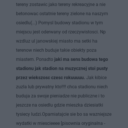
tereny zostawic jako tereny rekreacyjne a nie
betonowac ostatnie tereny zielone na naszym
osiedlu(...) Pomysl budowy stadionu w tym
miejscu jest oderwany od rzeczywistosci. Np
wzdluz ul janowskiej miasto ma setki ha
terenow niech buduje takie obiekty poza
miastem. Ponadto
jaki ma sens budowa tego
stadionu jak stadion na muzycznej stoi pusty
przez wiekszosc czesc rokuuuuu.
Jak kibice
zuzla lub prywatny kto!!!! chca stadionu niech
buduja za swoje pieniadze nie publiczne i to
jeszcze na osiedlu gdzie mieszka dziesiatki
tysiecy ludzi.Opamiatajcie sie bo sa wazniejsze
wydatki w miescieeee [pisownia oryginalna -