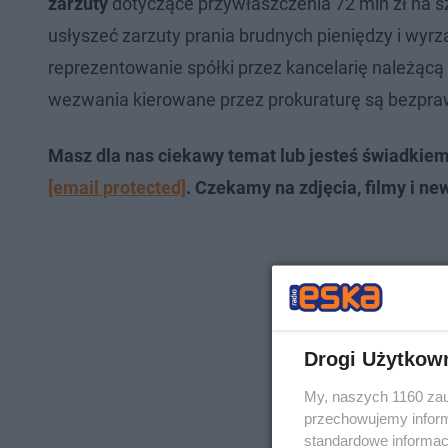
zarzuty
dotyczące przywłaszczenia 72 mln zł na s
usłyszeć zarzuty prania brudnych pieniędzy i wy
reprezentowanie spółki przez kancelarię należącą 
wezwania kierowane przez prokuraturę są bezpraw
Masz dla nas ciekawy temat lub jesteś świadkie
[email protected]
. Czekamy na zdjęcia, filmy i ne
Drogi Użytkow
My, naszych 1160 zau
przechowujemy informa
standardowe informac