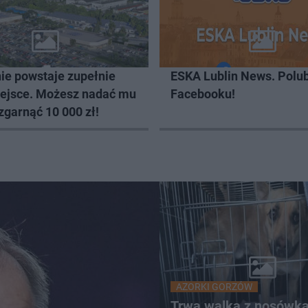
ie powstaje zupełnie
ESKA Lublin News. Polub
ejsce. Możesz nadać mu
Facebooku!
zgarnąć 10 000 zł!
AZORKI GORZÓW
Trwa walka z nosówk