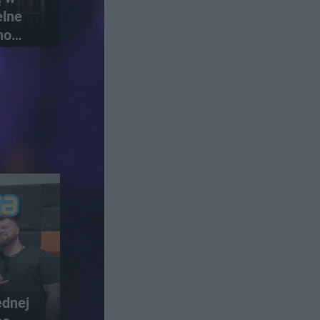
elne
no
ednej