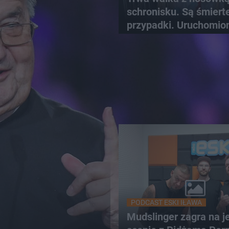
schronisku. Są śmiert
przypadki. Uruchomio
zbiórkę!
PODCAST ESKI IŁAWA
Mudslinger zagra na j