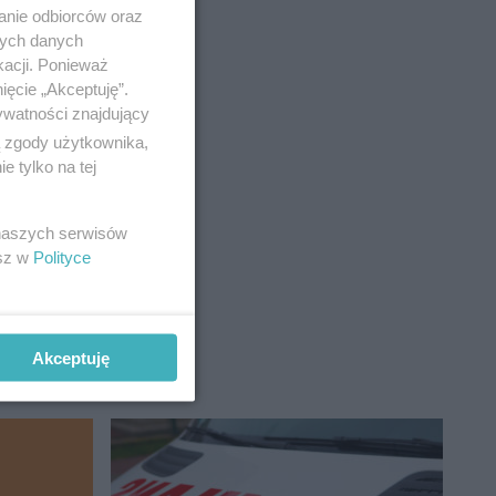
anie odbiorców oraz
nych danych
kacji. Ponieważ
ięcie „Akceptuję”.
ywatności znajdujący
ą zgody użytkownika,
 tylko na tej
 naszych serwisów
esz w
Polityce
Akceptuję