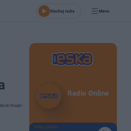
Słuchaj radia
Menu
a
Radio Online
daj do Google
TERAZ GRAMY