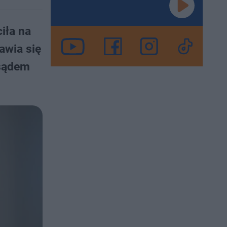
iła na
awia się
 sądem