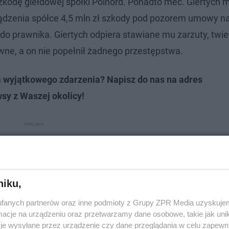
zkodę giełdowej spółki Polnord. Ponadto mec. Giertych 
rządzenia spółce 4,5 mln zł szkody pod pozorem umowy n
do prawnika. Giertych odpiera stawiane mu zarzuty, twie
ne, a on nie popełnił żadnego przestępstwa.
m wyjątkowego zdarzenia? Napisz do nas na adres
wsy z Waszej okolicy!
niku,
fanych partnerów oraz inne podmioty z Grupy ZPR Media uzyskujem
cje na urządzeniu oraz przetwarzamy dane osobowe, takie jak unika
je wysyłane przez urządzenie czy dane przeglądania w celu zapewn