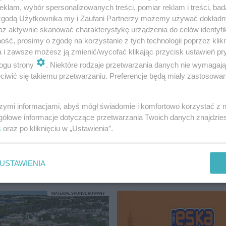
klam, wybór spersonalizowanych treści, pomiar reklam i treści, bad
 zgodą Użytkownika my i Zaufani Partnerzy możemy używać dokład
az aktywnie skanować charakterystykę urządzenia do celów identyfi
ść, prosimy o zgodę na korzystanie z tych technologii poprzez klikn
a i zawsze możesz ją zmienić/wycofać klikając przycisk ustawień pr
ogu strony
. Niektóre rodzaje przetwarzania danych nie wymagaj
godziny można zrobić ostatnie zakupy n…
iwić się takiemu przetwarzaniu. Preferencje będą miały zastosowanie
szymi informacjami, abyś mógł świadomie i komfortowo korzystać z
gółowe informacje dotyczące przetwarzania Twoich danych znajdzi
s
oraz po kliknięciu w „Ustawienia”.
USTAWIENIA
LIN
MATERIAŁ SPONSOROWANY