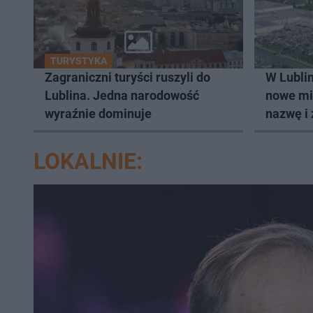
TURYSTYKA
Zagraniczni turyści ruszyli do
W Lublin
Lublina. Jedna narodowość
nowe mi
wyraźnie dominuje
nazwę i 
LOKALNIE: