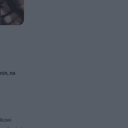
rmin, na
ikowi