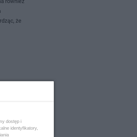
ma również
a
rdząc, że
y dostęp i
lne identyfikatory,
iania