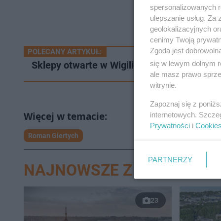
spersonalizowanych re
ulepszanie usług. Za
geolokalizacyjnych or
cenimy Twoją prywatno
Zgoda jest dobrowoln
POLECANY ARTYKUŁ:
się w lewym dolnym r
Sklepy otwarte w Wigilię 2021. Do której 
ale masz prawo sprzec
witrynie.
Zapoznaj się z poniż
internetowych. Szcze
Prywatności
i
Cookie
Roman Giertych
PARTNERZY
NAJNOWSZE Z DZIAŁU LUB
23