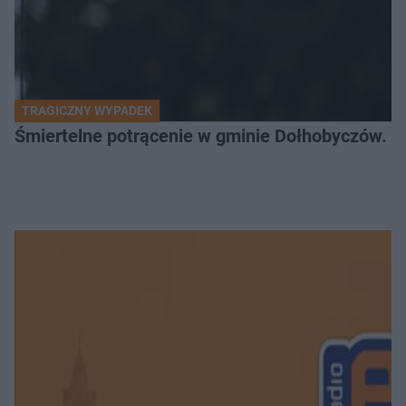
TRAGICZNY WYPADEK
Śmiertelne potrącenie w gminie Dołhobyczów. Po