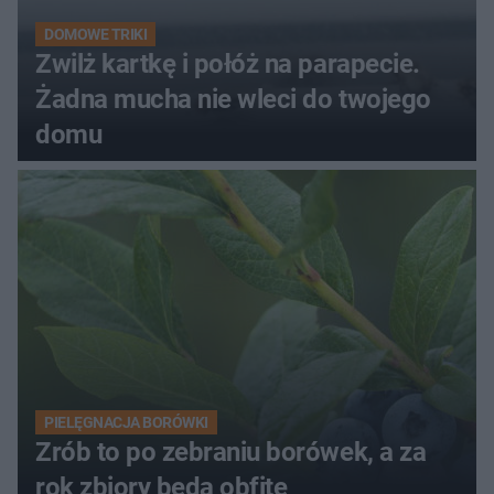
DOMOWE TRIKI
Zwilż kartkę i połóż na parapecie.
Żadna mucha nie wleci do twojego
domu
PIELĘGNACJA BORÓWKI
Zrób to po zebraniu borówek, a za
rok zbiory będą obfite