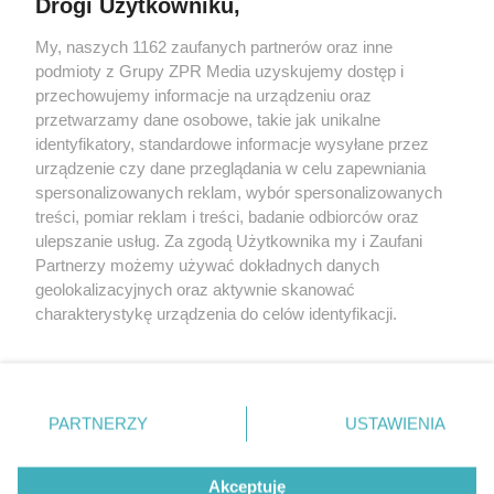
Drogi Użytkowniku,
My, naszych 1162 zaufanych partnerów oraz inne
Żaden utwór zamieszczony w serwisie nie może być powielany i
podmioty z Grupy ZPR Media uzyskujemy dostęp i
rozpowszechniany lub dalej rozpowszechniany w jakikolwiek sposób (w
tym także elektroniczny lub mechaniczny) na jakimkolwiek polu
przechowujemy informacje na urządzeniu oraz
eksploatacji w jakiejkolwiek formie, włącznie z umieszczaniem w
przetwarzamy dane osobowe, takie jak unikalne
Internecie bez pisemnej zgody właściciela praw. Jakiekolwiek użycie lub
identyfikatory, standardowe informacje wysyłane przez
wykorzystanie utworów w całości lub w części z naruszeniem prawa,
tzn. bez właściwej zgody, jest zabronione pod groźbą kary i może być
urządzenie czy dane przeglądania w celu zapewniania
ścigane prawnie.
spersonalizowanych reklam, wybór spersonalizowanych
treści, pomiar reklam i treści, badanie odbiorców oraz
ulepszanie usług. Za zgodą Użytkownika my i Zaufani
Partnerzy możemy używać dokładnych danych
geolokalizacyjnych oraz aktywnie skanować
charakterystykę urządzenia do celów identyfikacji.
Ponieważ cenimy Twoją prywatność, prosimy o zgodę na
O nas
korzystanie z tych technologii poprzez kliknięcie
Informacje prawne
„Akceptuję”. Zgoda jest dobrowolna i zawsze możesz ją
zmienić/wycofać klikając przycisk ustawień prywatności
PARTNERZY
USTAWIENIA
Nasze serwisy
znajdujący się w lewym dolnym rogu strony
. Niektóre
rodzaje przetwarzania danych nie wymagają zgody
© 2026 Grupa ZPR Media
Akceptuję
użytkownika, ale masz prawo sprzeciwić się takiemu