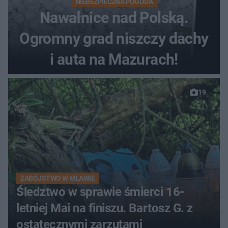
NIEBEZPIECZNA POGODA
Nawałnice nad Polską.
Ogromny grad niszczy dachy
i auta na Mazurach!
19
ZABÓJSTWO W MŁAWIE
Śledztwo w sprawie śmierci 16-
letniej Mai na finiszu. Bartosz G. z
ostatecznymi zarzutami