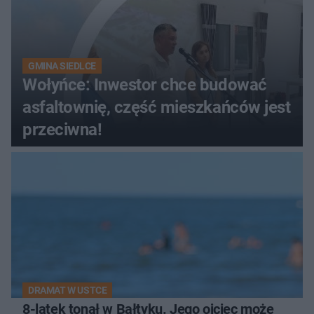
GMINA SIEDLCE
Wołyńce: Inwestor chce budować
asfaltownię, część mieszkańców jest
przeciwna!
DRAMAT W USTCE
8-latek tonął w Bałtyku. Jego ojciec może