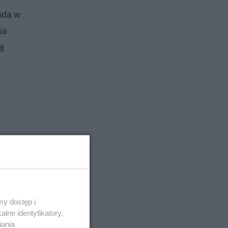
goda w
ia
ą
y dostęp i
lne identyfikatory,
iania