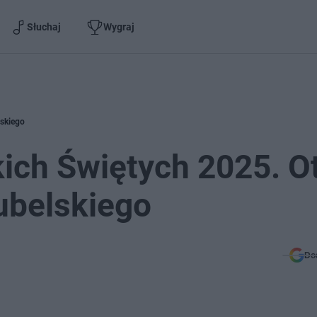
Słuchaj
Wygraj
lskiego
ich Świętych 2025. O
lubelskiego
Do