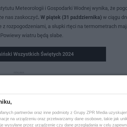
stytutu Meteorologii i Gospodarki Wodnej wynika, że po
że nas zaskoczyć
. W piątek (31 października)
w ciągu dn
z rozpogodzeniami, a słupki rtęci na termometrach maj
Powiewy wiatru będą słabe.
iński Wszystkich Świętych 2024
niku,
fanych partnerów oraz inne podmioty z Grupy ZPR Media uzyskujem
cje na urządzeniu oraz przetwarzamy dane osobowe, takie jak unika
je wysyłane przez urządzenie czy dane przeglądania w celu zapewn