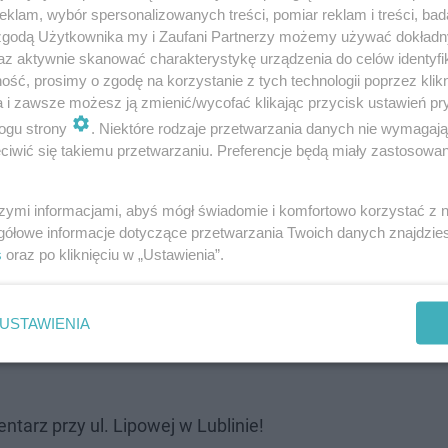
klam, wybór spersonalizowanych treści, pomiar reklam i treści, bad
 zgodą Użytkownika my i Zaufani Partnerzy możemy używać dokład
az aktywnie skanować charakterystykę urządzenia do celów identyfi
ść, prosimy o zgodę na korzystanie z tych technologii poprzez klikn
a i zawsze możesz ją zmienić/wycofać klikając przycisk ustawień pr
eszkańców Lubelszczyzny sporym zachmurzeniem, ale w
ogu strony
. Niektóre rodzaje przetwarzania danych nie wymagaj
iwić się takiemu przetwarzaniu. Preferencje będą miały zastosowanie
nacza, że w północnej części województwa miejscami m
atr będzie słaby. Będzie też dość ciepło – termometry m
szymi informacjami, abyś mógł świadomie i komfortowo korzystać z
za.
gółowe informacje dotyczące przetwarzania Twoich danych znajdzi
s
oraz po kliknięciu w „Ustawienia”.
ubelskim dominować będzie umiarkowane zachmurzenie,
będzie słaby, zaś temperatura w ciągu dnia ma oscylowa
USTAWIENIA
wić się natomiast w nocy z niedzieli na poniedziałek (2
tarz przy ul. Lipowej w Lublinie!