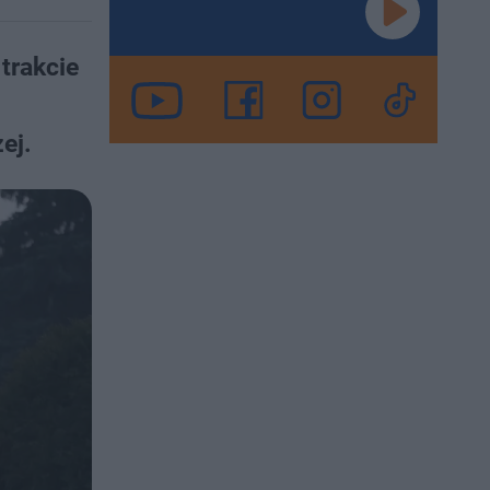
trakcie
ej.