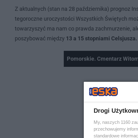
Z aktualnych (stan na 28 października) prognoz In
tegoroczne uroczystości Wszystkich Świętych mo
towarzyszyć ma nam co prawda zachmurzenie, ale 
poszybować między
13 a 15 stopniami Celsjusza.
Pomorskie. Cmentarz Witom
Drogi Użytkow
My, naszych 1160 zau
przechowujemy informa
standardowe informac