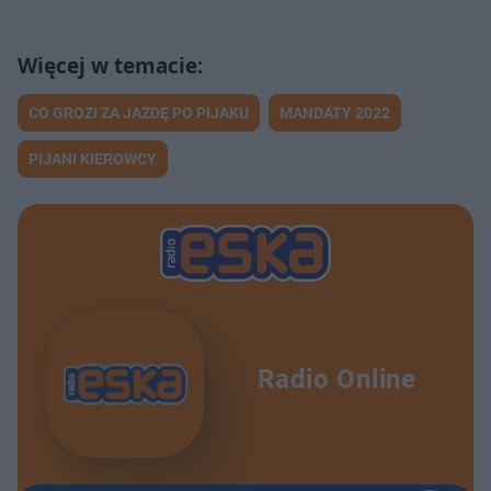
CO GROZI ZA JAZDĘ PO PIJAKU
MANDATY 2022
PIJANI KIEROWCY
Radio Online