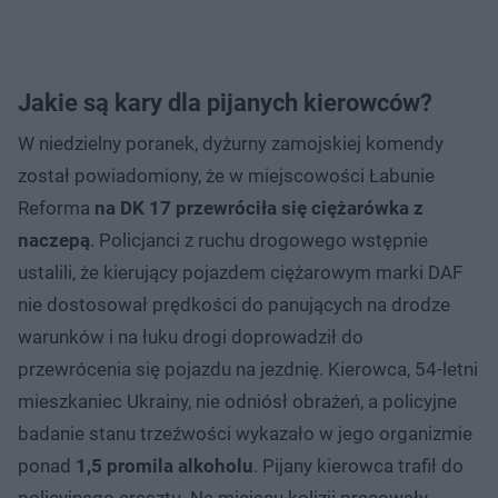
Jakie są kary dla pijanych kierowców?
W niedzielny poranek, dyżurny zamojskiej komendy
został powiadomiony, że w miejscowości Łabunie
Reforma
na DK 17 przewróciła się ciężarówka z
naczepą
. Policjanci z ruchu drogowego wstępnie
ustalili, że kierujący pojazdem ciężarowym marki DAF
nie dostosował prędkości do panujących na drodze
warunków i na łuku drogi doprowadził do
przewrócenia się pojazdu na jezdnię. Kierowca, 54-letni
mieszkaniec Ukrainy, nie odniósł obrażeń, a policyjne
badanie stanu trzeźwości wykazało w jego organizmie
ponad
1,5 promila alkoholu
. Pijany kierowca trafił do
policyjnego aresztu. Na miejscu kolizji pracowały