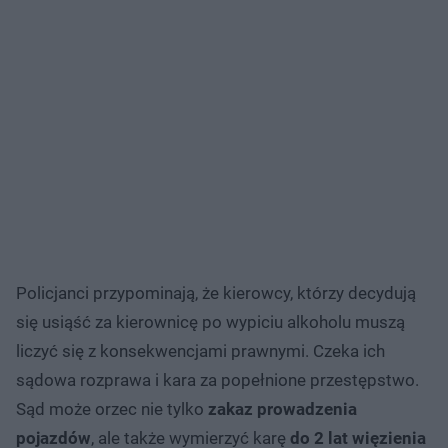
Policjanci przypominają, że kierowcy, którzy decydują
się usiąść za kierownicę po wypiciu alkoholu muszą
liczyć się z konsekwencjami prawnymi. Czeka ich
sądowa rozprawa i kara za popełnione przestępstwo.
Sąd może orzec nie tylko
zakaz prowadzenia
pojazdów
, ale także wymierzyć karę
do 2 lat więzienia