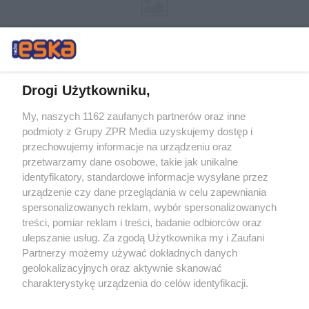
Drogi Użytkowniku,
My, naszych 1162 zaufanych partnerów oraz inne
Żaden utwór zamieszczony w serwisie nie może być powielany i
podmioty z Grupy ZPR Media uzyskujemy dostęp i
rozpowszechniany lub dalej rozpowszechniany w jakikolwiek sposób (w
tym także elektroniczny lub mechaniczny) na jakimkolwiek polu
przechowujemy informacje na urządzeniu oraz
eksploatacji w jakiejkolwiek formie, włącznie z umieszczaniem w
przetwarzamy dane osobowe, takie jak unikalne
Internecie bez pisemnej zgody właściciela praw. Jakiekolwiek użycie lub
identyfikatory, standardowe informacje wysyłane przez
wykorzystanie utworów w całości lub w części z naruszeniem prawa,
tzn. bez właściwej zgody, jest zabronione pod groźbą kary i może być
urządzenie czy dane przeglądania w celu zapewniania
ścigane prawnie.
spersonalizowanych reklam, wybór spersonalizowanych
treści, pomiar reklam i treści, badanie odbiorców oraz
ulepszanie usług. Za zgodą Użytkownika my i Zaufani
Partnerzy możemy używać dokładnych danych
geolokalizacyjnych oraz aktywnie skanować
charakterystykę urządzenia do celów identyfikacji.
Ponieważ cenimy Twoją prywatność, prosimy o zgodę na
O nas