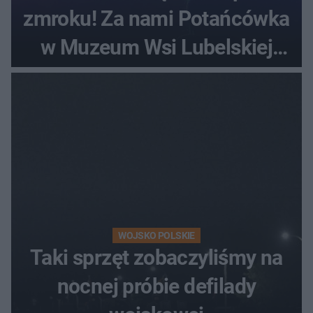
zmroku! Za nami Potańcówka
w Muzeum Wsi Lubelskiej
[ZDJĘCIA]
WOJSKO POLSKIE
Taki sprzęt zobaczyliśmy na
nocnej próbie defilady