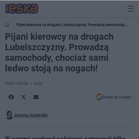
Pijani kierowcy na drogach Lubelszczyzny. Prowadzą samochody,
chociaż sami ledwo stoją na nogach!
Pijani kierowcy na drogach
Lubelszczyzny. Prowadzą
samochody, chociaż sami
ledwo stoją na nogach!
2022-09-06
9:52
Dodaj do Google
Joanna Szatecka
W ostatni weekend policjanci zatrzymali kilka