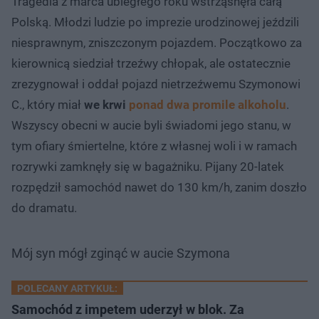
Tragedia z marca ubiegłego roku wstrząsnęła całą
Polską. Młodzi ludzie po imprezie urodzinowej jeździli
niesprawnym, zniszczonym pojazdem. Początkowo za
kierownicą siedział trzeźwy chłopak, ale ostatecznie
zrezygnował i oddał pojazd nietrzeźwemu Szymonowi
C., który miał
we krwi
ponad dwa promile alkoholu
.
Wszyscy obecni w aucie byli świadomi jego stanu, w
tym ofiary śmiertelne, które z własnej woli i w ramach
rozrywki zamknęły się w bagażniku. Pijany 20-latek
rozpędził samochód nawet do 130 km/h, zanim doszło
do dramatu.
Mój syn mógł zginąć w aucie Szymona
POLECANY ARTYKUŁ:
Samochód z impetem uderzył w blok. Za