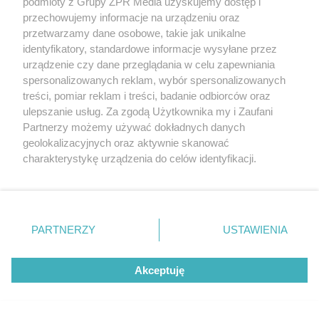
podmioty z Grupy ZPR Media uzyskujemy dostęp i
przechowujemy informacje na urządzeniu oraz
przetwarzamy dane osobowe, takie jak unikalne
identyfikatory, standardowe informacje wysyłane przez
urządzenie czy dane przeglądania w celu zapewniania
spersonalizowanych reklam, wybór spersonalizowanych
treści, pomiar reklam i treści, badanie odbiorców oraz
ulepszanie usług. Za zgodą Użytkownika my i Zaufani
Partnerzy możemy używać dokładnych danych
geolokalizacyjnych oraz aktywnie skanować
charakterystykę urządzenia do celów identyfikacji.
Ponieważ cenimy Twoją prywatność, prosimy o zgodę na
Żaden utwór zamieszczony w serwisie nie może być powielany i
rozpowszechniany lub dalej rozpowszechniany w jakikolwiek sposób (w
korzystanie z tych technologii poprzez kliknięcie
tym także elektroniczny lub mechaniczny) na jakimkolwiek polu
„Akceptuję”. Zgoda jest dobrowolna i zawsze możesz ją
eksploatacji w jakiejkolwiek formie, włącznie z umieszczaniem w
zmienić/wycofać klikając przycisk ustawień prywatności
Internecie bez pisemnej zgody właściciela praw. Jakiekolwiek użycie lub
PARTNERZY
USTAWIENIA
wykorzystanie utworów w całości lub w części z naruszeniem prawa,
znajdujący się w lewym dolnym rogu strony
. Niektóre
tzn. bez właściwej zgody, jest zabronione pod groźbą kary i może być
rodzaje przetwarzania danych nie wymagają zgody
ścigane prawnie.
Akceptuję
użytkownika, ale masz prawo sprzeciwić się takiemu
przetwarzaniu. Preferencje będą miały zastosowanie tylko
na tej witrynie.