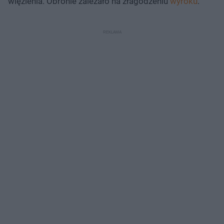
więzienia. Obronie zależało na złagodzeniu
wyroku
.