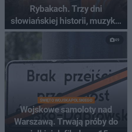
Rybakach. Trzy dni
słowiańskiej historii, muzyki i
relaksu nad Jeziorem
49
Łańskim
ŚWIĘTO WOJSKA POLSKIEGO
Wojskowe samoloty nad
Warszawą. Trwają próby do