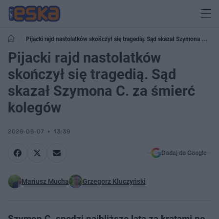
Pijacki rajd nastolatków skończył się tragedią. Sąd skazał Szymona C. za
śmierć kolegów
Pijacki rajd nastolatków
skończył się tragedią. Sąd
skazał Szymona C. za śmierć
kolegów
2026-06-07
13:39
Dodaj do Google
Mariusz Mucha
Grzegorz Kluczyński
Szymon C. spędzi najbliższe lata za kratami po