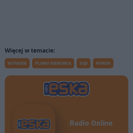
WYPADEK
PIJANY KIEROWCA
SĄD
WYROK
Radio Online