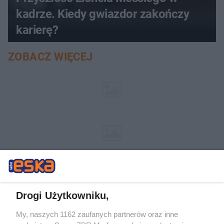
kadrze. Kiedy gwiazdor zakończy
karierę?
ZOBACZ WIĘCEJ
Drogi Użytkowniku,
My, naszych 1162 zaufanych partnerów oraz inne