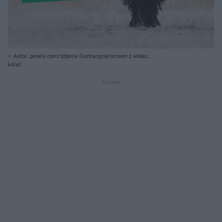
Autor: pexels.com/zdjecie ilustracyjne/screen z wideo
facebook.com/Nadleśnictwo Janów Lubelski, Lasy Państwowe/ Archiwum
kolaż
prywatne