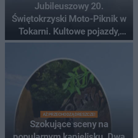
Jubileuszowy 20.
Świętokrzyski Moto-Piknik w
Tokarni. Kultowe pojazdy,
pokazy i muzyczna scena w
Muzeum Wsi Kieleckiej
AŻ PRZECHODZĄ DRESZCZE!
Szokujące sceny na
popularnym kąpielisku. Dwa