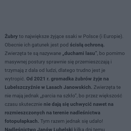
Żubry
to największe żyjące ssaki w Polsce (i Europie).
Obecnie ich gatunek jest pod
ścisłą ochroną.
Zwierzęta te są nazywane
„duchami lasu”
, bo pomimo
masywnej postury sprawnie się przemieszczają i
trzymają z dala od ludzi, dlatego trudno jest je
wytropić.
Od 2021 r. gromadka żubrów żyje na
Lubelszczyźnie w Lasach Janowskich.
Zwierzęta te
nie mają jednak „parcia na szkło”, bo przez większość
czasu skutecznie
nie dają się uchwycić nawet na
rozmieszczonych na terenie nadleśnictwa
fotopułapkach.
Tym razem jednak się udało!
Nadleśnictwo Janów Lubelski
kilka dni temu