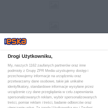
Drogi Użytkowniku,
My, naszych 1162 zaufanych partnerów oraz inne
Żaden utwór zamieszczony w serwisie nie może być powielany i
podmioty z Grupy ZPR Media uzyskujemy dostęp i
rozpowszechniany lub dalej rozpowszechniany w jakikolwiek sposób (w
tym także elektroniczny lub mechaniczny) na jakimkolwiek polu
przechowujemy informacje na urządzeniu oraz
eksploatacji w jakiejkolwiek formie, włącznie z umieszczaniem w Internecie
przetwarzamy dane osobowe, takie jak unikalne
bez pisemnej zgody właściciela praw. Jakiekolwiek użycie lub
identyfikatory, standardowe informacje wysyłane przez
wykorzystanie utworów w całości lub w części z naruszeniem prawa, tzn.
bez właściwej zgody, jest zabronione pod groźbą kary i może być ścigane
urządzenie czy dane przeglądania w celu zapewniania
prawnie.
spersonalizowanych reklam, wybór spersonalizowanych
treści, pomiar reklam i treści, badanie odbiorców oraz
ulepszanie usług. Za zgodą Użytkownika my i Zaufani