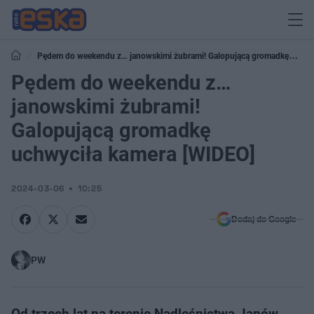
Pędem do weekendu z… janowskimi żubrami! Galopującą gromadkę
uchwyciła kamera [WIDEO]
Pędem do weekendu z…
janowskimi żubrami!
Galopującą gromadkę
uchwyciła kamera [WIDEO]
2024-03-06
10:25
Dodaj do Google
PW
Od trzech lat na terenie Nadleśnictwa Janów