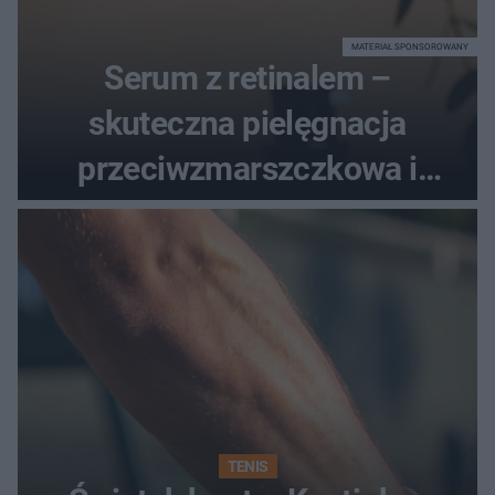
MATERIAŁ SPONSOROWANY
Serum z retinalem –
skuteczna pielęgnacja
przeciwzmarszczkowa i
regenerująca
TENIS