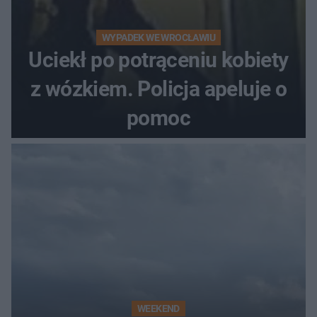
WYPADEK WE WROCŁAWIU
Uciekł po potrąceniu kobiety
z wózkiem. Policja apeluje o
pomoc
WEEKEND