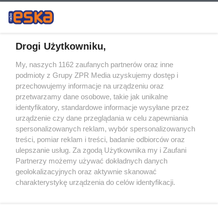
Drogi Użytkowniku,
My, naszych 1162 zaufanych partnerów oraz inne
Żaden utwór zamieszczony w serwisie nie może być powielany i
podmioty z Grupy ZPR Media uzyskujemy dostęp i
rozpowszechniany lub dalej rozpowszechniany w jakikolwiek sposób (w
przechowujemy informacje na urządzeniu oraz
tym także elektroniczny lub mechaniczny) na jakimkolwiek polu
eksploatacji w jakiejkolwiek formie, włącznie z umieszczaniem w
przetwarzamy dane osobowe, takie jak unikalne
Internecie bez pisemnej zgody właściciela praw. Jakiekolwiek użycie lub
identyfikatory, standardowe informacje wysyłane przez
wykorzystanie utworów w całości lub w części z naruszeniem prawa,
tzn. bez właściwej zgody, jest zabronione pod groźbą kary i może być
urządzenie czy dane przeglądania w celu zapewniania
ścigane prawnie.
spersonalizowanych reklam, wybór spersonalizowanych
treści, pomiar reklam i treści, badanie odbiorców oraz
ulepszanie usług. Za zgodą Użytkownika my i Zaufani
Partnerzy możemy używać dokładnych danych
geolokalizacyjnych oraz aktywnie skanować
charakterystykę urządzenia do celów identyfikacji.
Ponieważ cenimy Twoją prywatność, prosimy o zgodę na
O nas
korzystanie z tych technologii poprzez kliknięcie
Informacje prawne
„Akceptuję”. Zgoda jest dobrowolna i zawsze możesz ją