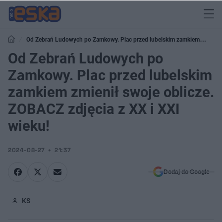
Od Zebrań Ludowych po Zamkowy. Plac przed lubelskim zamkiem
zmienił swoje oblicze. ZOBACZ zdjęcia z XX i XXI wieku!
Od Zebrań Ludowych po
Zamkowy. Plac przed lubelskim
zamkiem zmienił swoje oblicze.
ZOBACZ zdjęcia z XX i XXI
wieku!
2024-08-27
21:37
Dodaj do Google
KS