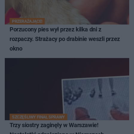
PRZERAŻAJĄCE!
Porzucony pies wył przez kilka dni z
rozpaczy. Strażacy po drabinie weszli przez
okno
SZCZĘŚLIWY FINAŁ SPRAWY
Trzy siostry zaginęły w Warszawie!