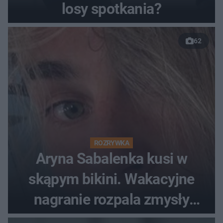
losy spotkania?
62
ROZRYWKA
Aryna Sabalenka kusi w
skąpym bikini. Wakacyjne
nagranie rozpala zmysły
fanów