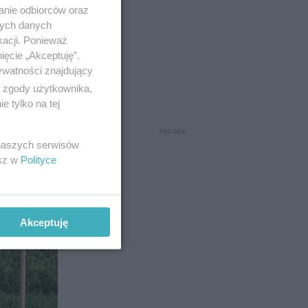
anie odbiorców oraz
nych danych
kacji. Ponieważ
ięcie „Akceptuję”.
ywatności znajdujący
ą zgody użytkownika,
 tylko na tej
 naszych serwisów
esz w
Polityce
5
Akceptuję