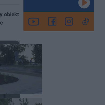
y obiekt
ię