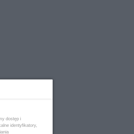
y dostęp i
lne identyfikatory,
iania