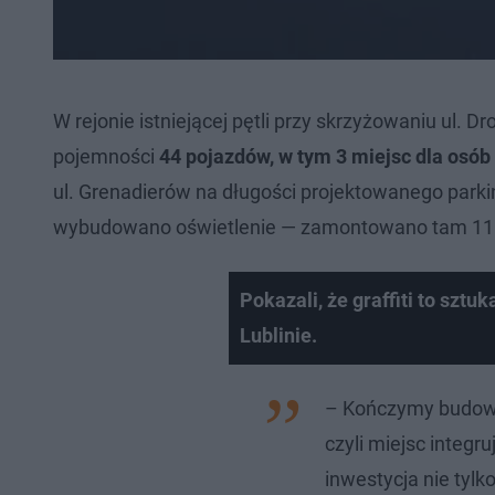
W rejonie istniejącej pętli przy skrzyżowaniu ul.
pojemności
44 pojazdów, w tym 3 miejsc dla osó
ul. Grenadierów na długości projektowanego park
wybudowano oświetlenie — zamontowano tam 11 n
Pokazali, że graffiti to sztu
Lublinie.
– Kończymy budowę
czyli miejsc integr
inwestycja nie tylk