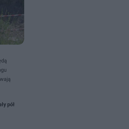
ędą
ngu
rwają
ły pół