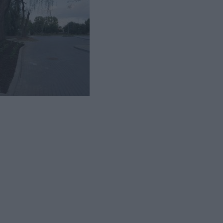
biekt o
eż odcinek