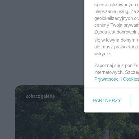
spersonalizowanych re
ulepszanie usług. Za
geolokalizacyjnych or
cenimy Twoją prywatno
Zgoda jest dobrowoln
się w lewym dolnym r
ale masz prawo sprzec
witrynie.
Zapoznaj się z poniż
internetowych. Szcze
Prywatności
i
Cookie
PARTNERZY