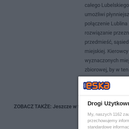
całego Lubelskieg
umożliwi płynniejsz
połączenie Lublina
rozwiązanie przezn
przedmieść, sąsied
miejskiej. Kierowc
wyznaczonych miejs
zbiorowej, by w te
miasta – mówi Art
Lublin ds. Inwestycj
Drogi Użytkow
ZOBACZ TAKŻE: Jeszcze w tym roku mieszkańcy sko
My, naszych 1162 zau
przechowujemy informa
standardowe informac