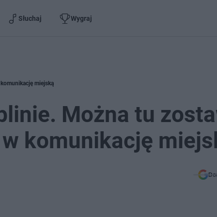
Słuchaj
Wygraj
 komunikację miejską
linie. Można tu zost
 w komunikację miejs
Do