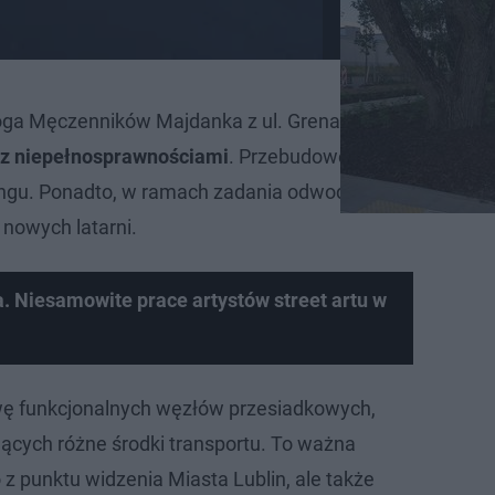
 Droga Męczenników Majdanka z ul. Grenadierów powstał o
b z niepełnosprawnościami
. Przebudowę przeszedł równi
ingu. Ponadto, w ramach zadania odwodniono teren oraz
owych latarni.
ka. Niesamowite prace artystów street artu w
 funkcjonalnych węzłów przesiadkowych,
ujących różne środki transportu. To ważna
o z punktu widzenia Miasta Lublin, ale także