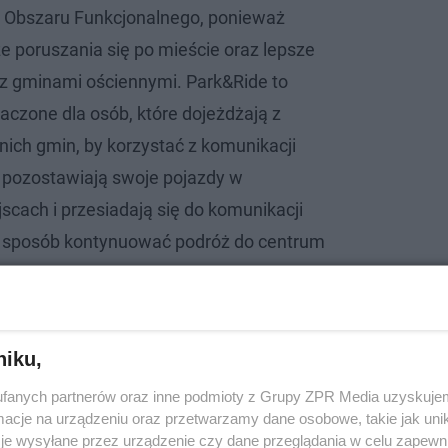
o Obszaru Funkcjonalnego, ponieważ
e poruszania się po mieście oraz lepsze
 z gminami ościennymi. Park&Ride to
aczone dla osób, które dojeżdżają z
nich gmin, by korzystać z komunikacji
y pozostawiają swoje pojazdy w
cach i przesiadają się do komunikacji
n sposób kontynuować podróż do centrum
ur Szymczyk, Zastępca Prezydenta Miasta
i i Rozwoju.
niku,
rzystają z mostu przy ul. Żeglarskiej w Lublinie
fanych partnerów oraz inne podmioty z Grupy ZPR Media uzyskujem
cje na urządzeniu oraz przetwarzamy dane osobowe, takie jak unika
je wysyłane przez urządzenie czy dane przeglądania w celu zapewn