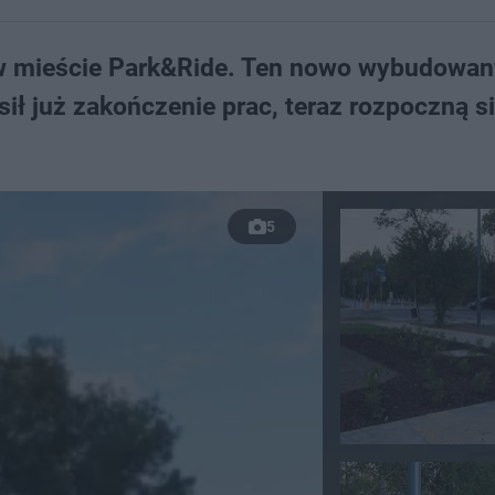
 w mieście Park&Ride. Ten nowo wybudowan
ł już zakończenie prac, teraz rozpoczną s
5