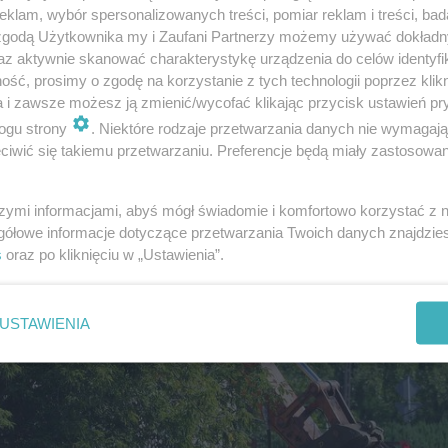
klam, wybór spersonalizowanych treści, pomiar reklam i treści, bad
 zgodą Użytkownika my i Zaufani Partnerzy możemy używać dokład
az aktywnie skanować charakterystykę urządzenia do celów identyfi
ść, prosimy o zgodę na korzystanie z tych technologii poprzez klikn
a i zawsze możesz ją zmienić/wycofać klikając przycisk ustawień pr
ogu strony
. Niektóre rodzaje przetwarzania danych nie wymagaj
iwić się takiemu przetwarzaniu. Preferencje będą miały zastosowanie
szymi informacjami, abyś mógł świadomie i komfortowo korzystać z
gółowe informacje dotyczące przetwarzania Twoich danych znajdzi
s
oraz po kliknięciu w „Ustawienia”.
USTAWIENIA