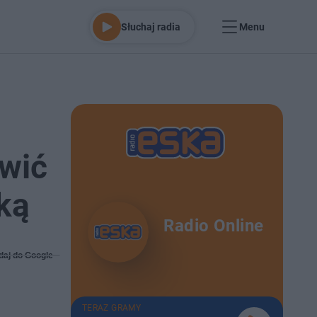
Słuchaj radia
Menu
awić
ką
Radio Online
daj do Google
TERAZ GRAMY