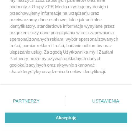
My, naszych 1162 zaufanych partnerów oraz inne
Żaden utwór zamieszczony w serwisie nie może być powielany i
podmioty z Grupy ZPR Media uzyskujemy dostęp i
rozpowszechniany lub dalej rozpowszechniany w jakikolwiek sposób (w
przechowujemy informacje na urządzeniu oraz
tym także elektroniczny lub mechaniczny) na jakimkolwiek polu
eksploatacji w jakiejkolwiek formie, włącznie z umieszczaniem w
przetwarzamy dane osobowe, takie jak unikalne
Internecie bez pisemnej zgody właściciela praw. Jakiekolwiek użycie lub
identyfikatory, standardowe informacje wysyłane przez
wykorzystanie utworów w całości lub w części z naruszeniem prawa,
tzn. bez właściwej zgody, jest zabronione pod groźbą kary i może być
urządzenie czy dane przeglądania w celu zapewniania
ścigane prawnie.
spersonalizowanych reklam, wybór spersonalizowanych
treści, pomiar reklam i treści, badanie odbiorców oraz
ulepszanie usług. Za zgodą Użytkownika my i Zaufani
Partnerzy możemy używać dokładnych danych
geolokalizacyjnych oraz aktywnie skanować
charakterystykę urządzenia do celów identyfikacji.
Ponieważ cenimy Twoją prywatność, prosimy o zgodę na
O nas
korzystanie z tych technologii poprzez kliknięcie
Informacje prawne
„Akceptuję”. Zgoda jest dobrowolna i zawsze możesz ją
zmienić/wycofać klikając przycisk ustawień prywatności
PARTNERZY
USTAWIENIA
Nasze serwisy
znajdujący się w lewym dolnym rogu strony
. Niektóre
rodzaje przetwarzania danych nie wymagają zgody
© 2026 Grupa ZPR Media
Akceptuję
użytkownika, ale masz prawo sprzeciwić się takiemu
przetwarzaniu. Preferencje będą miały zastosowanie tylko
na tej witrynie.