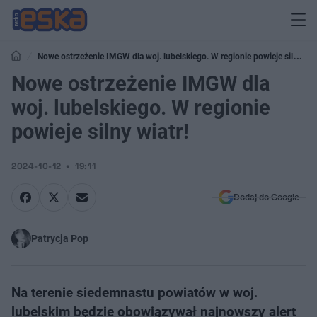
Nowe ostrzeżenie IMGW dla woj. lubelskiego. W regionie powieje silny
wiatr!
Nowe ostrzeżenie IMGW dla
woj. lubelskiego. W regionie
powieje silny wiatr!
2024-10-12
19:11
Dodaj do Google
Patrycja Pop
Na terenie siedemnastu powiatów w woj.
lubelskim będzie obowiązywał najnowszy alert