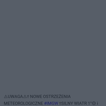
⚠️UWAGA⚠️‼️ NOWE OSTRZEŻENIA
METEOROLOGICZNE
#IMGW
‼️SILNY WIATR 1°🟡 i