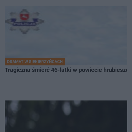
DRAMAT W SIEKIERZYŃCACH
Tragiczna śmierć 46-latki w powiecie hrubieszows