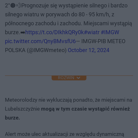
2°🟠💨Prognozuje się wystąpienie silnego i bardzo
silnego wiatru w porywach do 80 - 95 km/h, z
północnego zachodu i zachodu. Miejscami wystąpią
burze.➡️
https://t.co/DIkhkQRy0k
#wiatr
#IMGW
pic.twitter.com/QnyBMvsfU6
— IMGW-PIB METEO
POLSKA (@IMGWmeteo)
October 12, 2024
ROZWIŃ
Meteorolodzy nie wykluczają ponadto, że miejscami na
Lubelszczyźnie
mogą w tym czasie wystąpić również
burze.
Alert może ulec aktualizacji ze względu dynamiczną