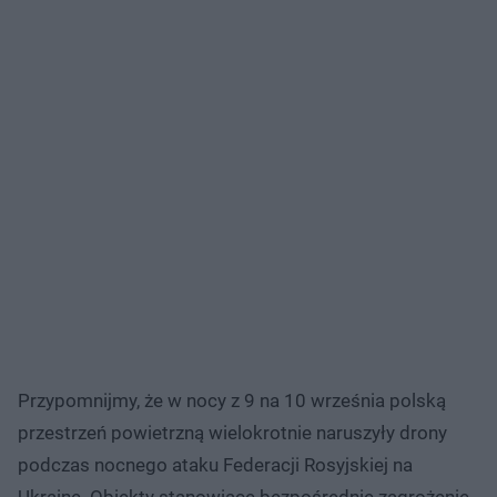
Przypomnijmy, że w nocy z 9 na 10 września polską
przestrzeń powietrzną wielokrotnie naruszyły drony
podczas nocnego ataku Federacji Rosyjskiej na
Ukrainę. Obiekty stanowiące bezpośrednie zagrożenie