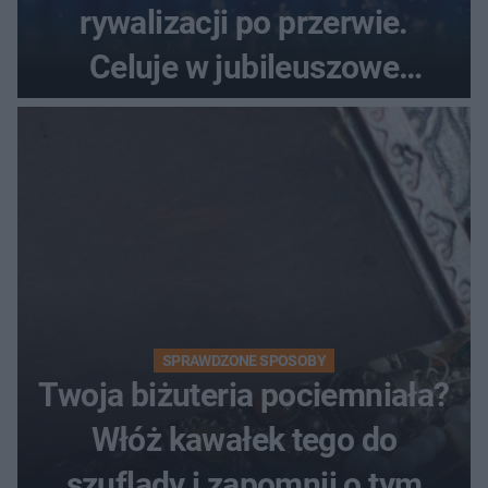
rywalizacji po przerwie.
Celuje w jubileuszowe
medale na ME
SPRAWDZONE SPOSOBY
Twoja biżuteria pociemniała?
Włóż kawałek tego do
szuflady i zapomnij o tym