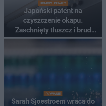
DOMOWE PORADY
Japoński patent na
czyszczenie okapu.
Zaschnięty tłuszcz i brud
znikną bez szorowania
PŁYWANIE
Sarah Sjoestroem wraca do