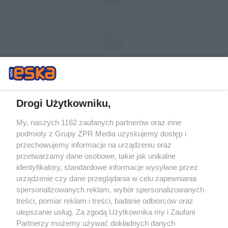
Drogi Użytkowniku,
My, naszych 1162 zaufanych partnerów oraz inne
Żaden utwór zamieszczony w serwisie nie może być powielany i
podmioty z Grupy ZPR Media uzyskujemy dostęp i
rozpowszechniany lub dalej rozpowszechniany w jakikolwiek sposób (w
tym także elektroniczny lub mechaniczny) na jakimkolwiek polu
przechowujemy informacje na urządzeniu oraz
eksploatacji w jakiejkolwiek formie, włącznie z umieszczaniem w
przetwarzamy dane osobowe, takie jak unikalne
Internecie bez pisemnej zgody właściciela praw. Jakiekolwiek użycie lub
identyfikatory, standardowe informacje wysyłane przez
wykorzystanie utworów w całości lub w części z naruszeniem prawa,
tzn. bez właściwej zgody, jest zabronione pod groźbą kary i może być
urządzenie czy dane przeglądania w celu zapewniania
ścigane prawnie.
spersonalizowanych reklam, wybór spersonalizowanych
treści, pomiar reklam i treści, badanie odbiorców oraz
ulepszanie usług. Za zgodą Użytkownika my i Zaufani
Partnerzy możemy używać dokładnych danych