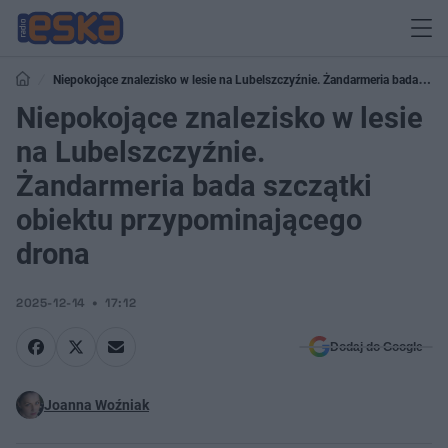
Niepokojące znalezisko w lesie na Lubelszczyźnie. Żandarmeria bada
szczątki obiektu przypominającego drona
Niepokojące znalezisko w lesie
na Lubelszczyźnie.
Żandarmeria bada szczątki
obiektu przypominającego
drona
2025-12-14
17:12
Dodaj do Google
Joanna Woźniak