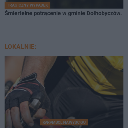
TRAGICZNY WYPADEK
Śmiertelne potrącenie w gminie Dołhobyczów. Po
LOKALNIE:
KARAMBOL NA WYŚCIGU