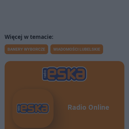
BANERY WYBORCZE
WIADOMOŚCI LUBELSKIE
Radio Online