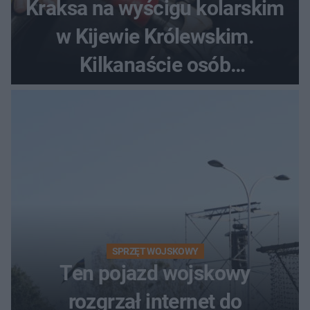
Kraksa na wyścigu kolarskim
w Kijewie Królewskim.
Kilkanaście osób
poszkodowanych, lądował
śmigłowiec LPR
SPRZĘT WOJSKOWY
Ten pojazd wojskowy
rozgrzał internet do