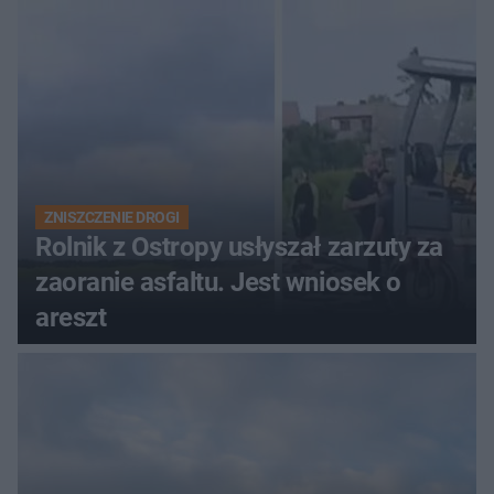
ich losach zdecyduje sąd
rodzinny
ZNISZCZENIE DROGI
Rolnik z Ostropy usłyszał zarzuty za
zaoranie asfaltu. Jest wniosek o
areszt