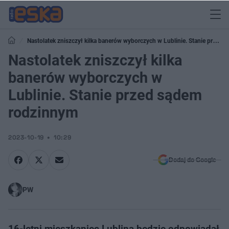
Nastolatek zniszczył kilka banerów wyborczych w Lublinie. Stanie przed
sądem rodzinnym
Nastolatek zniszczył kilka
banerów wyborczych w
Lublinie. Stanie przed sądem
rodzinnym
2023-10-19
10:29
Dodaj do Google
PW
16-letni mieszkaniec Lublina będzie odpowiadał