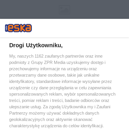
Drogi Użytkowniku,
My, naszych 1162 zaufanych partnerów oraz inne
Żaden utwór zamieszczony w serwisie nie może być powielany i
podmioty z Grupy ZPR Media uzyskujemy dostęp i
rozpowszechniany lub dalej rozpowszechniany w jakikolwiek sposób (w
przechowujemy informacje na urządzeniu oraz
tym także elektroniczny lub mechaniczny) na jakimkolwiek polu
eksploatacji w jakiejkolwiek formie, włącznie z umieszczaniem w
przetwarzamy dane osobowe, takie jak unikalne
Internecie bez pisemnej zgody właściciela praw. Jakiekolwiek użycie lub
identyfikatory, standardowe informacje wysyłane przez
wykorzystanie utworów w całości lub w części z naruszeniem prawa,
tzn. bez właściwej zgody, jest zabronione pod groźbą kary i może być
urządzenie czy dane przeglądania w celu zapewniania
ścigane prawnie.
spersonalizowanych reklam, wybór spersonalizowanych
treści, pomiar reklam i treści, badanie odbiorców oraz
ulepszanie usług. Za zgodą Użytkownika my i Zaufani
Partnerzy możemy używać dokładnych danych
geolokalizacyjnych oraz aktywnie skanować
charakterystykę urządzenia do celów identyfikacji.