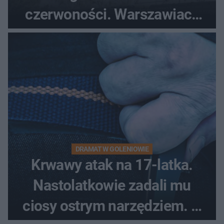
czerwoności. Warszawiacy
pytali, czy to Mad Max!
DRAMAT W GOLENIOWIE
Krwawy atak na 17-latka.
Nastolatkowie zadali mu
ciosy ostrym narzędziem. O