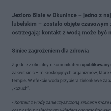
Jezioro Białe w Okunince – jedno z n
lubelskim – zostało objęte czasowym 
ostrzegają: kontakt z wodą może być n
Sinice zagrożeniem dla zdrowia
Zgodnie z oficjalnym komunikatem
opublikowanym
zakwit sinic – mikroskopijnych organizmów, któ
tempie. W efekcie woda przybiera zielonkawe zabar
„kożuch”.
- Kontakt z wodą zanieczyszczoną sinicami może by
oraz osób z osłabionym układem odpornościowy