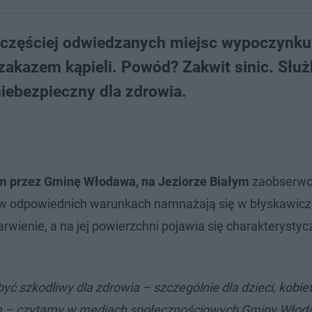
ajczęściej odwiedzanych miejsc wypoczynku
zakazem kąpieli. Powód? Zakwit sinic. Słu
iebezpieczny dla zdrowia.
 przez Gminę Włodawa, na Jeziorze Białym
zaobserw
re w odpowiednich warunkach namnażają się w błyskawic
wienie, a na jej powierzchni pojawia się charakterystyc
ć szkodliwy dla zdrowia – szczególnie dla dzieci, kobiet
m – czytamy w mediach społecznościowych Gminy Włod