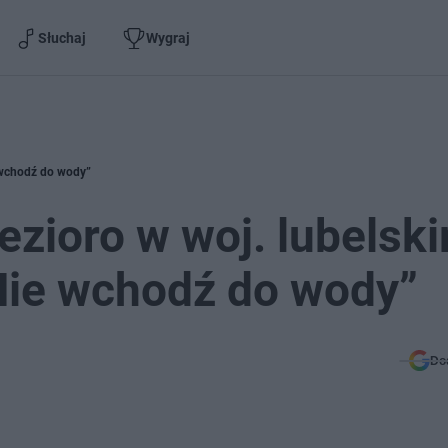
Słuchaj
Wygraj
e wchodź do wody”
ezioro w woj. lubelsk
Nie wchodź do wody”
Do