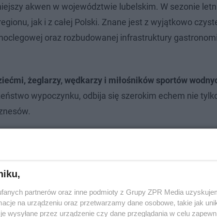
rniejszy akwen w województwie lubelskim. W sezonie let
gionu, jak i z całej Polski. Znane jest z wyjątkowo czyste
y noclegowej oraz rozbudowanej infrastruktury gastronomi
dziećmi, żeglarzy, wędkarzy i miłośników sportów wodny
eństwo wypoczynku, odbija się szerokim echem nie tylk
iznesów.
niku,
fanych partnerów oraz inne podmioty z Grupy ZPR Media uzyskujem
cje na urządzeniu oraz przetwarzamy dane osobowe, takie jak unika
je wysyłane przez urządzenie czy dane przeglądania w celu zapewn