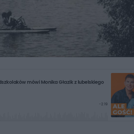
szkolaków mówi Monika Głazik z lubelskiego
P
-
2:19
o
z
o
s
t