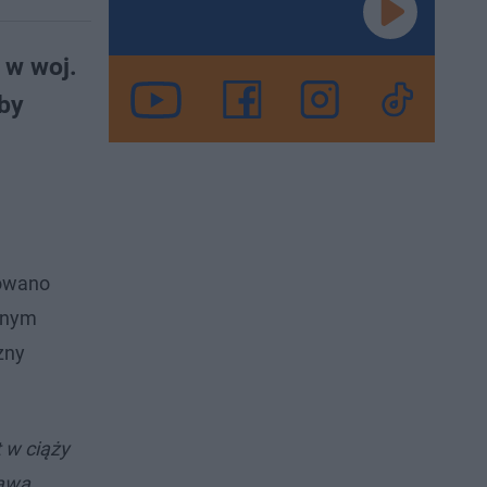
 w woj.
żby
owano
znym
zny
 w ciąży
awa.