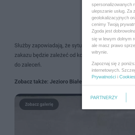
spersonalizowanych re
ulepszanie usług. Za
geolokalizacyjnych or
cenimy Twoją prywatno
Zgoda jest dobrowoln
się w lewym dolnym r
Służby zapowiadają, że sytuacja jest pod stałym 
ale masz prawo sprzec
witrynie.
zakazu będzie zależeć od kolejnych wyników kontro
Zapoznaj się z poniż
do zaleceń.
internetowych. Szcze
Prywatności
i
Cookie
Zobacz także: Jezioro Białe w Okunince na archi
PARTNERZY