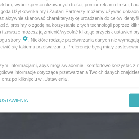
klam, wybór spersonalizowanych treści, pomiar reklam i treści, bad
 zgodą Użytkownika my i Zaufani Partnerzy możemy używać dokład
az aktywnie skanować charakterystykę urządzenia do celów identyfi
ść, prosimy o zgodę na korzystanie z tych technologii poprzez klikn
a i zawsze możesz ją zmienić/wycofać klikając przycisk ustawień pr
ogu strony
. Niektóre rodzaje przetwarzania danych nie wymagaj
nadzorem. Choć stan wody ulega poprawie, decyzja o znie
iwić się takiemu przetwarzaniu. Preferencje będą miały zastosowanie
li. Do tego czasu obowiązuje jedno: ostrożność i stosow
szymi informacjami, abyś mógł świadomie i komfortowo korzystać z
gółowe informacje dotyczące przetwarzania Twoich danych znajdzi
s
oraz po kliknięciu w „Ustawienia”.
walnych zdjęciach
USTAWIENIA