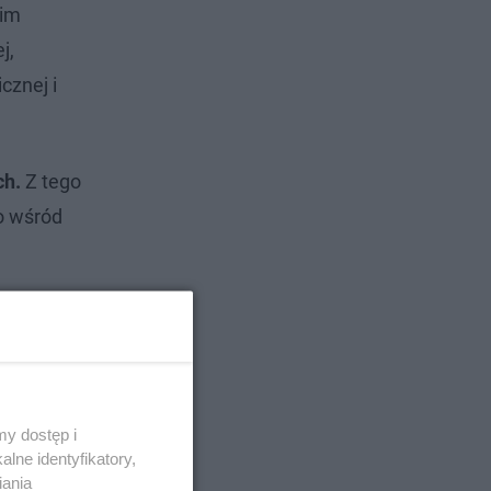
nim
j,
cznej i
ch.
Z tego
o wśród
y dostęp i
lne identyfikatory,
iania