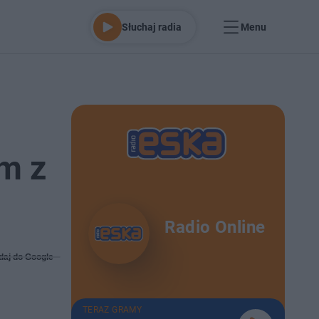
Słuchaj radia
Menu
im z
Radio Online
daj do Google
TERAZ GRAMY