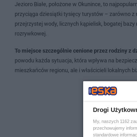
Jezioro Białe, położone w Okunince, to najpopula
przyciąga dziesiątki tysięcy turystów – zarówno z re
przejrzystej wody, licznych kąpielisk, bogatej baz
rozrywkowej.
To miejsce szczególnie cenione przez rodziny z 
powodu każda sytuacja, która wpływa na bezpiecz
mieszkańców regionu, ale i właścicieli lokalnych b
Drogi Użytkow
My, naszych 1162 zau
przechowujemy informa
standardowe informac