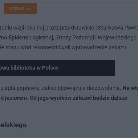
ROZWIŃ
niu wizji lokalnej przez przedstawicieli Starostwa Pow
rno-Epidemiologicznej, Straży Pożarnej i Wojewódzkiego
izie stanu wód rekomendowali wprowadzenie zakazu.
rowa biblioteka w Polsce
uległa poprawie, zakaz obowiązuje do odwołania.
Na wt
d jeziorem. Od jego wyników zależeć będzie dalsze
belskiego