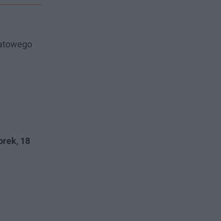
iatowego
orek, 18