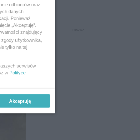
anie odbiorców oraz
nych danych
kacji. Ponieważ
ięcie „Akceptuję”.
ywatności znajdujący
ą zgody użytkownika,
sieniu
 tylko na tej
anie się
 naszych serwisów
esz w
Polityce
Akceptuję
5